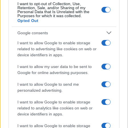
Ricevi le nostre ultime news
I want to opt-out of Collection, Use,
Retention, Sale, and/or Sharing of my
Personal Data that Is Unrelated with the
Purposes for which it was collected.
da
Google News
Opted Out
Google consents
Condividi l'articolo
I want to allow Google to enable storage
F
T
Pi
W
S
related to advertising like cookies on web or
device identifiers in apps.
a
w
n
h
h
I want to allow my user data to be sent to
ce
it
te
at
a
Articolo precedente
Google for online advertising purposes.
b
te
re
s
re
Prossimo articolo
I want to allow Google to send me
o
r
st
A
personalized advertising.
o
p
NOTIZIE RECENTI
I want to allow Google to enable storage
k
p
related to analytics like cookies on web or
device identifiers in apps.
Migliori agenzie per l’Attestazione SOA in Italia:
I want to allow Google to enable storage
lista delle 4 realtà più efficienti nella g…