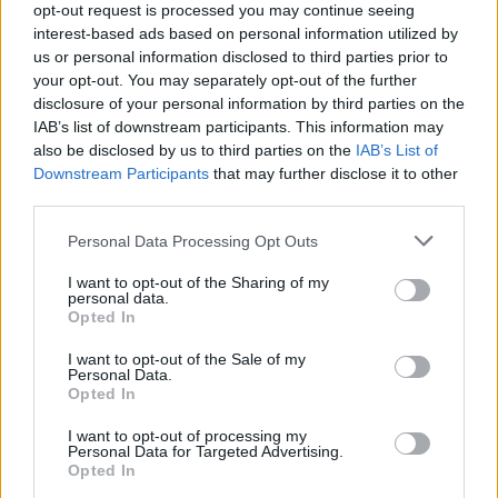
opt-out request is processed you may continue seeing
interest-based ads based on personal information utilized by
TEMI:
Eventi Gallura
Rally Gallura
us or personal information disclosed to third parties prior to
Rally Terra Sarda
your opt-out. You may separately opt-out of the further
disclosure of your personal information by third parties on the
Notizie in tempo reale?
IAB’s list of downstream participants. This information may
also be disclosed by us to third parties on the
IAB’s List of
Entra nel canale telegram di
Downstream Participants
that may further disclose it to other
GalluraOggi.it
third parties.
Please note that this website/app uses one or more Google
Personal Data Processing Opt Outs
services and may gather and store information including but
not limited to your visit or usage behaviour. You may click to
I want to opt-out of the Sharing of my
Inviaci le tue segnalazioni,
personal data.
grant or deny consent to Google and its third-party tags to
Opted In
i tuoi video e le tue foto
use your data for below specified purposes in below Google
Su WhatsApp al numero +39
consent section.
I want to opt-out of the Sale of my
345 356 7512
Personal Data.
Opted In
I want to opt-out of processing my
Personal Data for Targeted Advertising.
Opted In