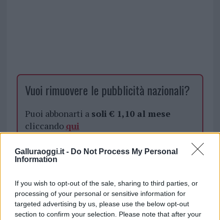
Vuoi rimuovere le pubblicità nazionali?
Puoi abbonarti a
soli € 1,10 al mese
cliccando
qui
Sei già abbonato?
Galluraoggi.it -
Do Not Process My Personal
Information
Puoi effettuare l'accesso andando nella
If you wish to opt-out of the sale, sharing to third parties, or
sezione
Login
dal menù del sito o
processing of your personal or sensitive information for
cliccando
qui
targeted advertising by us, please use the below opt-out
section to confirm your selection. Please note that after your