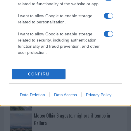
related to functionality of the website or app.
“Sul filo del discorso”: sold out ad Olbia per il
I want to allow Google to enable storage
related to personalization.
reading su Atzeni
I want to allow Google to enable storage
La Maddalena, festa per i 30 anni del Diving
related to security, including authentication
functionality and fraud prevention, and other
center di Tegge
user protection.
Esce di strada con l’auto ad Arzachena: ferito il
conducente
CONFIRM
Turiste si perdono a Tavolara: salvate dai vigili
Data Deletion
Data Access
Privacy Policy
del fuoco
Meteo Olbia 6 agosto, migliora il tempo in
Gallura