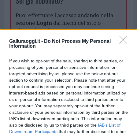
Sei già abbonato?
Puoi effettuare l'accesso andando nella
sezione
Login
dal menù del sito o
cliccando
qui
Galluraoggi.it -
Do Not Process My Personal
Information
TEMI:
Notizie Costa Smeralda
Porto Cervo Notizie
Zuma
Zuma Ristorante
If you wish to opt-out of the sale, sharing to third parties, or
processing of your personal or sensitive information for
targeted advertising by us, please use the below opt-out
Notizie in tempo reale?
section to confirm your selection. Please note that after your
Entra nel canale telegram di
opt-out request is processed you may continue seeing
GalluraOggi.it
interest-based ads based on personal information utilized by
us or personal information disclosed to third parties prior to
your opt-out. You may separately opt-out of the further
disclosure of your personal information by third parties on the
IAB’s list of downstream participants. This information may
Inviaci le tue segnalazioni,
also be disclosed by us to third parties on the
IAB’s List of
i tuoi video e le tue foto
Downstream Participants
that may further disclose it to other