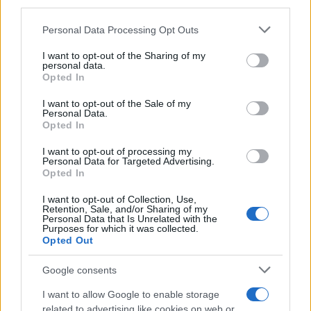
Su WhatsApp al numero +39
third parties.
345 356 7512
Please note that this website/app uses one or more Google
Personal Data Processing Opt Outs
services and may gather and store information including but
not limited to your visit or usage behaviour. You may click to
I want to opt-out of the Sharing of my
personal data.
grant or deny consent to Google and its third-party tags to
Opted In
use your data for below specified purposes in below Google
Ricevi le nostre ultime news
consent section.
I want to opt-out of the Sale of my
Personal Data.
Opted In
da
Google News
I want to opt-out of processing my
Personal Data for Targeted Advertising.
Opted In
Condividi l'articolo
I want to opt-out of Collection, Use,
Retention, Sale, and/or Sharing of my
F
T
Pi
W
S
Personal Data that Is Unrelated with the
Purposes for which it was collected.
a
w
n
h
h
Opted Out
ce
it
te
at
a
Articolo precedente
Google consents
b
te
re
s
re
Prossimo articolo
I want to allow Google to enable storage
o
r
st
A
related to advertising like cookies on web or