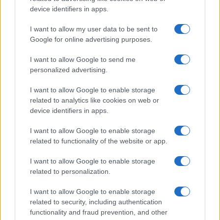
o
p
device identifiers in apps.
NOTIZIE RECENTI
k
p
I want to allow my user data to be sent to
Google for online advertising purposes.
Tre milioni di euro dalla Provincia Gallura per
I want to allow Google to send me
nuove aule nelle scuole di Olbia
personalized advertising.
I want to allow Google to enable storage
Incidente sulla provinciale 125, paura tra Olbia e
related to analytics like cookies on web or
Arzachena
device identifiers in apps.
I want to allow Google to enable storage
Incidente sulla strada provinciale ad Arzachena,
related to functionality of the website or app.
un ferito
I want to allow Google to enable storage
related to personalization.
Sangue, musica e solidarietà con Avis Olbia al
Delta Center
I want to allow Google to enable storage
related to security, including authentication
functionality and fraud prevention, and other
Meteo Olbia 9 agosto, temperature in calo