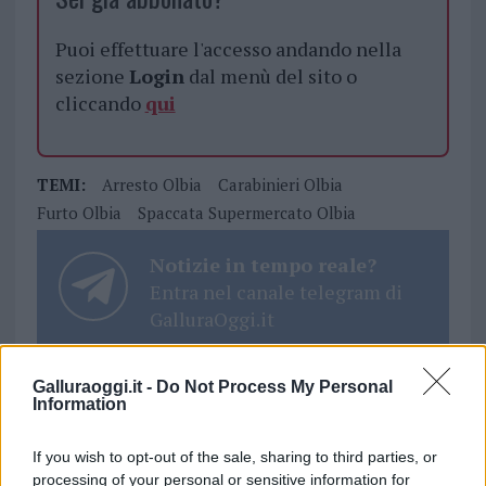
Puoi effettuare l'accesso andando nella
sezione
Login
dal menù del sito o
cliccando
qui
TEMI:
Arresto Olbia
Carabinieri Olbia
Furto Olbia
Spaccata Supermercato Olbia
Notizie in tempo reale?
Entra nel canale telegram di
GalluraOggi.it
Galluraoggi.it -
Do Not Process My Personal
Information
Inviaci le tue segnalazioni,
i tuoi video e le tue foto
If you wish to opt-out of the sale, sharing to third parties, or
Su WhatsApp al numero +39
processing of your personal or sensitive information for