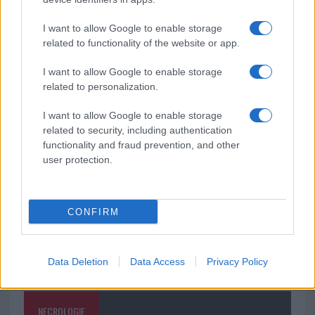
soluzione ideale per la casa e l’ufficio
I want to allow Google to enable storage
related to functionality of the website or app.
Monte Pino, la fine di un lungo dolore: storia e
rinascita della strada che segnò la Gallura
I want to allow Google to enable storage
related to personalization.
Raid nelle campagne di Berchidda, rischio per
I want to allow Google to enable storage
la rete elettrica
related to security, including authentication
functionality and fraud prevention, and other
user protection.
CONFIRM
Data Deletion
Data Access
Privacy Policy
NECROLOGIE