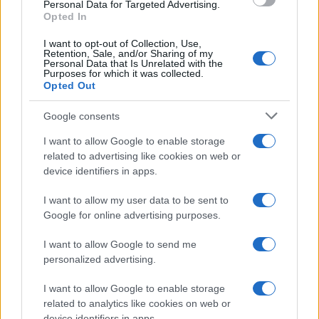
Personal Data for Targeted Advertising.
o
p
Opted In
NOTIZIE RECENTI
k
p
I want to opt-out of Collection, Use,
Retention, Sale, and/or Sharing of my
Personal Data that Is Unrelated with the
Le previsioni meteo per il weekend a Olbia e in
Purposes for which it was collected.
Opted Out
Gallura
Google consents
Michelle Hunziker in Gallura, bella anche dal
I want to allow Google to enable storage
vivo: un amico vip svela come fa
related to advertising like cookies on web or
device identifiers in apps.
Calangianus, dopo le polemiche il centro
I want to allow my user data to be sent to
accoglienza minori chiude
Google for online advertising purposes.
I want to allow Google to send me
Olbia, divieto di sosta contro spaccio e degrado:
personalized advertising.
esplode la protesta
I want to allow Google to enable storage
related to analytics like cookies on web or
Pausa caffè impeccabile: come scegliere la
device identifiers in apps.