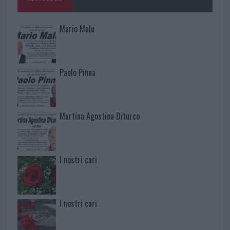
Mario Malu
Paolo Pinna
Martina Agostina Diturco
I nostri cari
I nostri cari