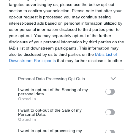
targeted advertising by us, please use the below opt-out
345 356 7512
section to confirm your selection. Please note that after your
opt-out request is processed you may continue seeing
interest-based ads based on personal information utilized by
us or personal information disclosed to third parties prior to
your opt-out. You may separately opt-out of the further
Ricevi le nostre ultime news
disclosure of your personal information by third parties on the
IAB’s list of downstream participants. This information may
also be disclosed by us to third parties on the
IAB’s List of
da
Google News
Downstream Participants
that may further disclose it to other
third parties.
Please note that this website/app uses one or more Google
Condividi l'articolo
Personal Data Processing Opt Outs
services and may gather and store information including but
F
T
Pi
W
S
not limited to your visit or usage behaviour. You may click to
I want to opt-out of the Sharing of my
personal data.
grant or deny consent to Google and its third-party tags to
a
w
n
h
h
Opted In
use your data for below specified purposes in below Google
ce
it
te
at
a
consent section.
I want to opt-out of the Sale of my
Articolo precedente
Personal Data.
b
te
re
s
re
Opted In
Prossimo articolo
o
r
st
A
I want to opt-out of processing my