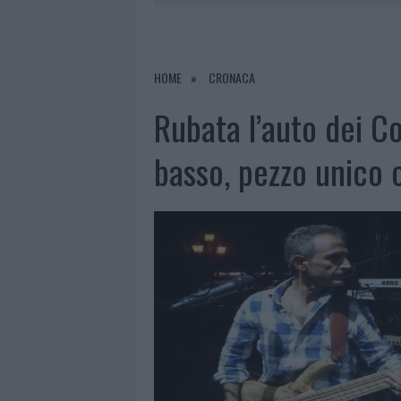
7 AGOSTO 2026
|
CALANGIANUS, DOPO LE POLEMIC
7 AGOSTO 2026
|
OLBIA, DIVIETO DI SOSTA CONT
7 AGOSTO 2026
|
PAUSA CAFFÈ IMPECCABILE: COME 
HOME
CRONACA
7 AGOSTO 2026
|
LE PREVISIONI METEO PER IL WEE
Rubata l’auto dei Col
basso, pezzo unico