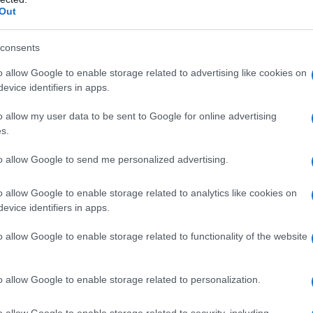
Out
consents
o allow Google to enable storage related to advertising like cookies on
evice identifiers in apps.
o allow my user data to be sent to Google for online advertising
s.
azionali?
to allow Google to send me personalized advertising.
 mese
cliccando
qui
o allow Google to enable storage related to analytics like cookies on
evice identifiers in apps.
o allow Google to enable storage related to functionality of the website
do nella sezione
Login
dal menù del sito o
o allow Google to enable storage related to personalization.
o allow Google to enable storage related to security, including