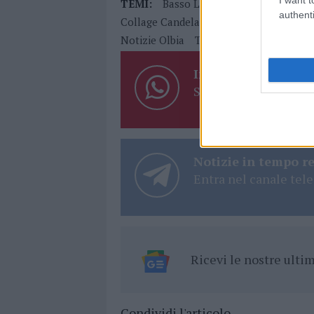
TEMI:
Basso Liutaio Pisa
Basso Tore
authenti
Collage Candela
Collage Foggia
Coll
Notizie Olbia
Tore Fazzi
Inviaci le tue segna
Su WhatsApp al nume
Notizie in tempo r
Entra nel canale tele
Ricevi le nostre ult
Condividi l'articolo