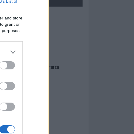
B’s List of
Mario Malu
er and store
to grant or
ed purposes
Paolo Pinna
Martina Agostina Diturco
I nostri cari
I nostri cari