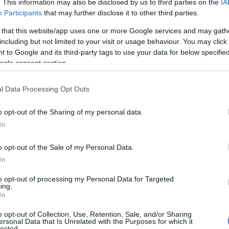
. This information may also be disclosed by us to third parties on the
IA
k dal treno Fazzi rilancia l’appello ai ladri di
Participants
that may further disclose it to other third parties.
 suo basso.
 that this website/app uses one or more Google services and may gath
including but not limited to your visit or usage behaviour. You may click 
 to Google and its third-party tags to use your data for below specifi
ogle consent section.
l Data Processing Opt Outs
o opt-out of the Sharing of my personal data.
In
o opt-out of the Sale of my Personal Data.
In
to opt-out of processing my Personal Data for Targeted
ing.
In
o opt-out of Collection, Use, Retention, Sale, and/or Sharing
ersonal Data that Is Unrelated with the Purposes for which it
lected.