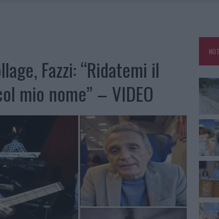
HE IL CENTRO ACCOGLIENZA MINORI CHIUDE
RO SPACCIO E DEGRADO: ESPLODE LA PROTESTA
SCEGLIERE LA SOLUZIONE IDEALE PER LA CASA E L’UFFICIO
NOT
KEND A OLBIA E IN GALLURA
lage, Fazzi: “Ridatemi il
 col mio nome” – VIDEO