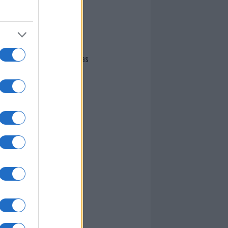
I nostri cari
Giovannimaria Cabras