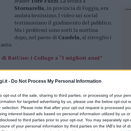
leader
Tore Fazzi
. La serata a
Stornarella
, in provincia di Foggia, era
andata benissimo. I video sui social
testimoniano il gradimento del pubblico.
Ma i problemi sono sorti la mattina
dopo, nel paese di
Candela
, al risveglio i
 auto.
 di RaiUno: i Collage a “I migliori anni”
 non c’era più – racconta Tore Fazzi dal treno
 l’auto c’era un basso che mi son fatto costruire
i.it -
Do Not Process My Personal Information
 di Pisa
“. Il cantante-bassista del gruppo che
on “
Tu mi rubi l’anima
” soffre per il furto.
to opt-out of the sale, sharing to third parties, or processing of your per
formation for targeted advertising by us, please use the below opt-out s
 potrete usarlo da nessuna parte perché
c’è
r selection. Please note that after your opt-out request is processed y
eing interest-based ads based on personal information utilized by us or
disclosed to third parties prior to your opt-out. You may separately opt-
 è il tastierista Fabio Nicosia. “Nell’auto aveva
losure of your personal information by third parties on the IAB’s list of
NEC
to, della moto e dell’appartamento: tutte chiavi