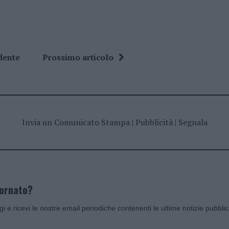
dente
Prossimo articolo
Invia un Comunicato Stampa
|
Pubblicità
|
Segnala
iornato?
ggi e ricevi le nostre email periodiche contenenti le ultime notizie pubbli