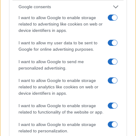
l’Alguer
, un rito antico che unisce
Google consents
confraternite italiane e catalane. Durante la
I want to allow Google to enable storage
festa, si possono ammirare le processioni e i
related to advertising like cookies on web or
riti tradizionali che si svolgono nelle strade
device identifiers in apps.
del centro storico. Uno dei momenti più
suggestivi è il “Desclavament”, la
I want to allow my user data to be sent to
deposizione del Cristo dalla Croce, che si
Google for online advertising purposes.
celebra il Venerdì Santo.
I want to allow Google to send me
personalized advertising.
A Castelsardo, si tiene il “Lunissanti”, una
processione dei misteri che si svolge alla luce
I want to allow Google to enable storage
delle fiaccole fino all’Abbazia di S. Maria a
related to analytics like cookies on web or
Tergu. Durante la processione, i partecipanti
device identifiers in apps.
indossano abiti bianchi e cappucci conici, e si
I want to allow Google to enable storage
possono ascoltare i canti funebri sardi
related to functionality of the website or app.
chiamati “attitu”.
I want to allow Google to enable storage
Anche a Iglesias si celebrano
riti intensi
related to personalization.