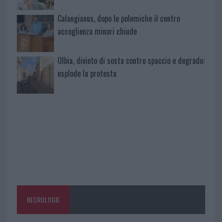
Calangianus, dopo le polemiche il centro
accoglienza minori chiude
Olbia, divieto di sosta contro spaccio e degrado:
esplode la protesta
NECROLOGIE