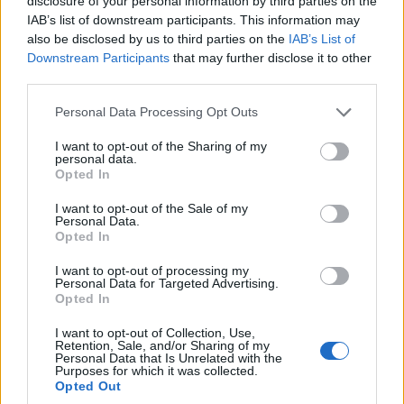
disclosure of your personal information by third parties on the
La
Settimana Santa è un periodo di
IAB’s list of downstream participants. This information may
also be disclosed by us to third parties on the
grande rilevanza religiosa in Sardegna
IAB’s List of
.
Downstream Participants
that may further disclose it to other
Durante questi giorni, molte città dell’isola
third parties.
celebrano riti e manifestazioni di notevole
interesse. Alcune delle celebrazioni più ricche
Please note that this website/app uses one or more Google
Personal Data Processing Opt Outs
services and may gather and store information including but
e suggestive si possono trovare a Cagliari,
not limited to your visit or usage behaviour. You may click to
I want to opt-out of the Sharing of my
Alghero, Castelsardo e Iglesias.
personal data.
grant or deny consent to Google and its third-party tags to
Opted In
use your data for below specified purposes in below Google
A
Cagliari, per il Venerdì Santo, si tiene la
consent section.
I want to opt-out of the Sale of my
processione dei Misteri.
Le confraternite
Personal Data.
Opted In
portano in processione sette statue lignee,
che rappresentano le varie stazioni della Via
I want to opt-out of processing my
Crucis. Questa processione, che attraversa le
Personal Data for Targeted Advertising.
Opted In
strade del centro storico, è un momento di
grande devozione e partecipazione per i
I want to opt-out of Collection, Use,
Retention, Sale, and/or Sharing of my
cittadini di Cagliari.
Personal Data that Is Unrelated with the
Purposes for which it was collected.
Opted Out
Ad Alghero, si svolge la
Setmana Santa de