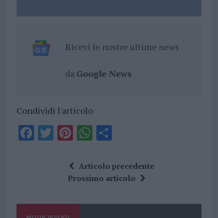
Ricevi le nostre ultime news
da
Google News
Condividi l'articolo
F
T
Pi
W
S
a
w
n
h
h
ce
it
te
at
a
Articolo precedente
b
te
re
s
re
Prossimo articolo
o
r
st
A
o
p
NOTIZIE RECENTI