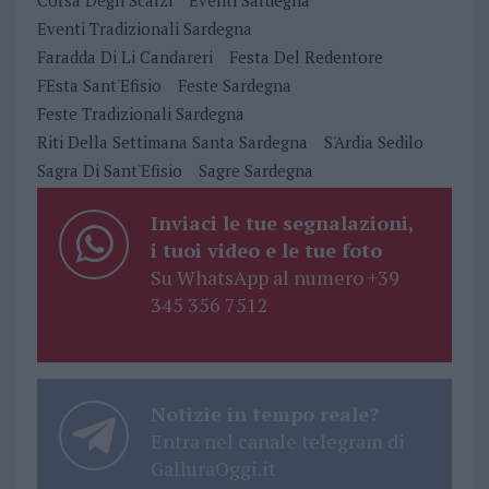
Corsa Degli Scalzi
Eventi Sardegna
Eventi Tradizionali Sardegna
Faradda Di Li Candareri
Festa Del Redentore
FEsta Sant'Efisio
Feste Sardegna
Feste Tradizionali Sardegna
Riti Della Settimana Santa Sardegna
S'Ardia Sedilo
Sagra Di Sant'Efisio
Sagre Sardegna
Inviaci le tue segnalazioni,
i tuoi video e le tue foto
Su WhatsApp al numero +39
345 356 7512
Notizie in tempo reale?
Entra nel canale telegram di
GalluraOggi.it