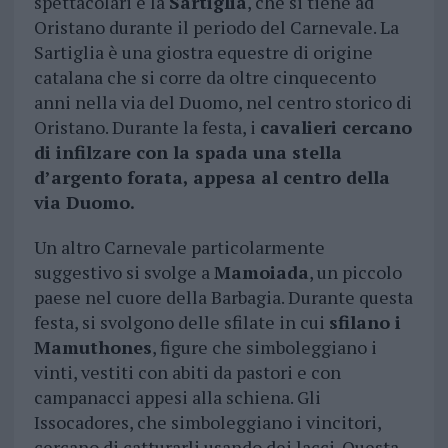
spettacolari è la
Sartiglia
, che si tiene ad
Oristano durante il periodo del Carnevale. La
Sartiglia è una giostra equestre di origine
catalana che si corre da oltre cinquecento
anni nella via del Duomo, nel centro storico di
Oristano. Durante la festa, i
cavalieri cercano
di infilzare con la spada una stella
d’argento forata, appesa al centro della
via Duomo.
Un altro Carnevale particolarmente
suggestivo si svolge a
Mamoiada
, un piccolo
paese nel cuore della Barbagia. Durante questa
festa, si svolgono delle sfilate in cui
sfilano i
Mamuthones
, figure che simboleggiano i
vinti, vestiti con abiti da pastori e con
campanacci appesi alla schiena. Gli
Issocadores, che simboleggiano i vincitori,
cercano di catturarli usando dei lacci. Questa