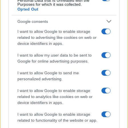
Personal Data that Is Unrelated with the
Purposes for which it was collected.
Opted Out
Martina Agostina Diturco
Google consents
I want to allow Google to enable storage
I nostri cari
related to advertising like cookies on web or
device identifiers in apps.
I want to allow my user data to be sent to
Google for online advertising purposes.
I nostri cari
I want to allow Google to send me
personalized advertising.
I nostri cari
I want to allow Google to enable storage
related to analytics like cookies on web or
device identifiers in apps.
Giovannimaria Cabras
I want to allow Google to enable storage
related to functionality of the website or app.