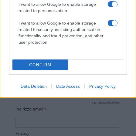
I want to allow Google to enable storage
related to personalization.
I want to allow Google to enable storage
related to security, including authentication
Invia un Comunicato Stampa
|
Pubblicità
|
Segnala
functionality and fraud prevention, and other
user protection.
CONFIRM
Vuoi rimanere sempre aggiornato?
Data Deletion
Data Access
Privacy Policy
Iscriviti alla newsletter di Gallura Oggi e ricevi le nostre
email periodiche contenenti le ultime notizie pubblicate
sul sito web!
*
campo obbligatorio
*
Indirizzo email
Privacy