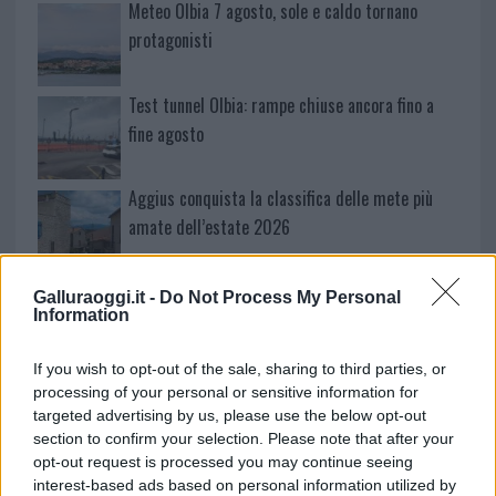
Meteo Olbia 7 agosto, sole e caldo tornano
protagonisti
Test tunnel Olbia: rampe chiuse ancora fino a
fine agosto
Aggius conquista la classifica delle mete più
amate dell’estate 2026
Nuovi posti auto in via La Marmora, parcheggio
Galluraoggi.it -
Do Not Process My Personal
Information
provvisorio a La Maddalena
If you wish to opt-out of the sale, sharing to third parties, or
Allarme truffe a Berchidda, falsi incaricati
processing of your personal or sensitive information for
bussano alle porte
targeted advertising by us, please use the below opt-out
section to confirm your selection. Please note that after your
opt-out request is processed you may continue seeing
Notre-Dame de Paris conquista Olbia, la prima
interest-based ads based on personal information utilized by