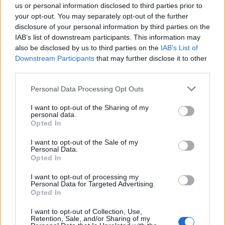
al Molo Brin è un successo
us or personal information disclosed to third parties prior to
your opt-out. You may separately opt-out of the further
disclosure of your personal information by third parties on the
IAB’s list of downstream participants. This information may
also be disclosed by us to third parties on the
IAB’s List of
Downstream Participants
that may further disclose it to other
third parties.
Please note that this website/app uses one or more Google
Personal Data Processing Opt Outs
services and may gather and store information including but
not limited to your visit or usage behaviour. You may click to
I want to opt-out of the Sharing of my
personal data.
grant or deny consent to Google and its third-party tags to
Opted In
use your data for below specified purposes in below Google
NECROLOGIE
consent section.
I want to opt-out of the Sale of my
Personal Data.
Opted In
Mario Malu
I want to opt-out of processing my
Personal Data for Targeted Advertising.
Opted In
Paolo Pinna
I want to opt-out of Collection, Use,
Retention, Sale, and/or Sharing of my