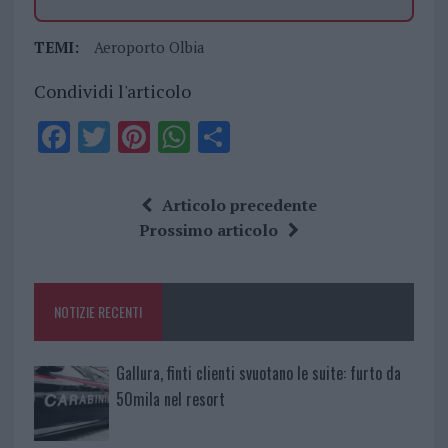
TEMI:
Aeroporto Olbia
Condividi l'articolo
F
T
Pi
W
S
a
w
n
h
h
ce
it
te
at
a
Articolo precedente
b
te
re
s
re
Prossimo articolo
o
r
st
A
o
p
NOTIZIE RECENTI
k
p
Gallura, finti clienti svuotano le suite: furto da
50mila nel resort