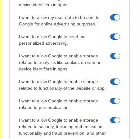
o
p
device identifiers in apps.
NOTIZIE RECENTI
k
p
I want to allow my user data to be sent to
Google for online advertising purposes.
Incendio nella notte a Olbia, a fuoco due furgoni
I want to allow Google to send me
personalized advertising.
A fuoco un deposito con bombole, intervento dei
I want to allow Google to enable storage
related to analytics like cookies on web or
vigili del fuoco a Rudalza
device identifiers in apps.
I want to allow Google to enable storage
Ristorante distrutto dalle fiamme a La
related to functionality of the website or app.
Maddalena, incendio a Monti d’à rena
I want to allow Google to enable storage
related to personalization.
Le previsioni meteo per il weekend a Olbia e in
Gallura
I want to allow Google to enable storage
related to security, including authentication
functionality and fraud prevention, and other
Michelle Hunziker in Gallura, bella anche dal