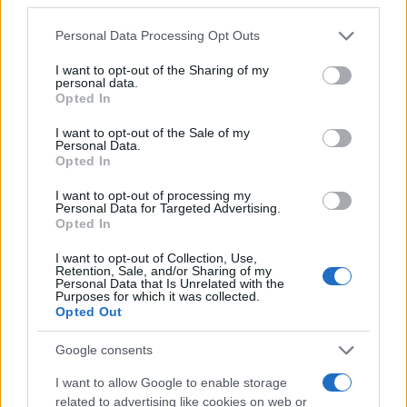
GalluraOggi.it
Please note that this website/app uses one or more Google
Personal Data Processing Opt Outs
services and may gather and store information including but
not limited to your visit or usage behaviour. You may click to
I want to opt-out of the Sharing of my
personal data.
grant or deny consent to Google and its third-party tags to
Opted In
use your data for below specified purposes in below Google
Ricevi le nostre ultime news
consent section.
I want to opt-out of the Sale of my
Personal Data.
Opted In
da
Google News
I want to opt-out of processing my
Personal Data for Targeted Advertising.
Opted In
Condividi l'articolo
I want to opt-out of Collection, Use,
F
T
Pi
W
S
Retention, Sale, and/or Sharing of my
Personal Data that Is Unrelated with the
Purposes for which it was collected.
a
w
n
h
h
Opted Out
ce
it
te
at
a
Articolo precedente
Google consents
b
te
re
s
re
Prossimo articolo
I want to allow Google to enable storage
o
r
st
A
related to advertising like cookies on web or