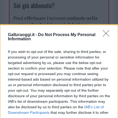
Sei già abbonato?
Puoi effettuare l'accesso andando nella
sezione
Login
dal menù del sito o
cliccando
qui
Galluraoggi.it -
Do Not Process My Personal
Information
TEMI:
Auchan Olbia
Sciopero Auchan Olbia
If you wish to opt-out of the sale, sharing to third parties, or
processing of your personal or sensitive information for
Inviaci le tue segnalazioni,
targeted advertising by us, please use the below opt-out
section to confirm your selection. Please note that after your
i tuoi video e le tue foto
opt-out request is processed you may continue seeing
Su WhatsApp al numero +39
interest-based ads based on personal information utilized by
345 356 7512
us or personal information disclosed to third parties prior to
your opt-out. You may separately opt-out of the further
disclosure of your personal information by third parties on the
IAB’s list of downstream participants. This information may
also be disclosed by us to third parties on the
IAB’s List of
Notizie in tempo reale?
Downstream Participants
that may further disclose it to other
Entra nel canale telegram di
third parties.