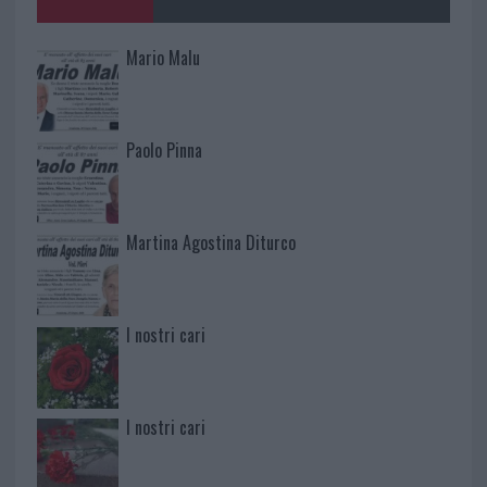
Mario Malu
Paolo Pinna
Martina Agostina Diturco
I nostri cari
I nostri cari