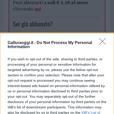
Puoi abbonarti a
soli € 1,10 al mese
cliccando
qui
Sei già abbonato?
Puoi effettuare l'accesso andando nella
sezione
Login
dal menù del sito o
Galluraoggi.it -
Do Not Process My Personal
Information
cliccando
qui
If you wish to opt-out of the sale, sharing to third parties, or
processing of your personal or sensitive information for
TEMI:
Controlli Droga
targeted advertising by us, please use the below opt-out
Guardia Di Finanza Di Cagliari
Spaccio Droga
section to confirm your selection. Please note that after your
opt-out request is processed you may continue seeing
Condividi l'articolo
interest-based ads based on personal information utilized by
us or personal information disclosed to third parties prior to
F
T
Pi
W
S
your opt-out. You may separately opt-out of the further
disclosure of your personal information by third parties on the
a
w
n
h
h
IAB’s list of downstream participants. This information may
ce
it
te
at
a
also be disclosed by us to third parties on the
IAB’s List of