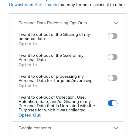
Articolo precedente
Downstream Participants
that may further disclose it to other
b
te
re
s
re
Prossimo articolo
third parties.
o
r
st
A
Please note that this website/app uses one or more Google
Personal Data Processing Opt Outs
o
p
services and may gather and store information including but
NOTIZIE RECENTI
not limited to your visit or usage behaviour. You may click to
I want to opt-out of the Sharing of my
k
p
personal data.
grant or deny consent to Google and its third-party tags to
Opted In
use your data for below specified purposes in below Google
Migliori cliniche di estetica medicale avanzata
consent section.
I want to opt-out of the Sale of my
in Europa: classifica dei 5 centri di riferimento
Personal Data.
Opted In
pe…
I want to opt-out of processing my
Incendi, a San Pasquale arriva il Campo Base:
Personal Data for Targeted Advertising.
l’inaugurazione
Opted In
I want to opt-out of Collection, Use,
Retention, Sale, and/or Sharing of my
Andrea Mura conquista Palau: grande
Personal Data that Is Unrelated with the
Purposes for which it was collected.
partecipazione per il suo racconto
Opted Out
Calangianus, allarme sul centro accoglienza
Google consents