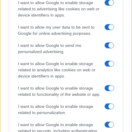
minori, Albieri: “Episodi gravissimi”
I want to allow Google to enable storage
related to advertising like cookies on web or
device identifiers in apps.
Gallura, finti clienti svuotano le suite: furto da
50mila nel resort
I want to allow my user data to be sent to
Google for online advertising purposes.
Meteo Olbia 7 agosto, sole e caldo tornano
I want to allow Google to send me
protagonisti
personalized advertising.
I want to allow Google to enable storage
Test tunnel Olbia: rampe chiuse ancora fino a
related to analytics like cookies on web or
fine agosto
device identifiers in apps.
I want to allow Google to enable storage
related to functionality of the website or app.
I want to allow Google to enable storage
related to personalization.
I want to allow Google to enable storage
related to security, including authentication