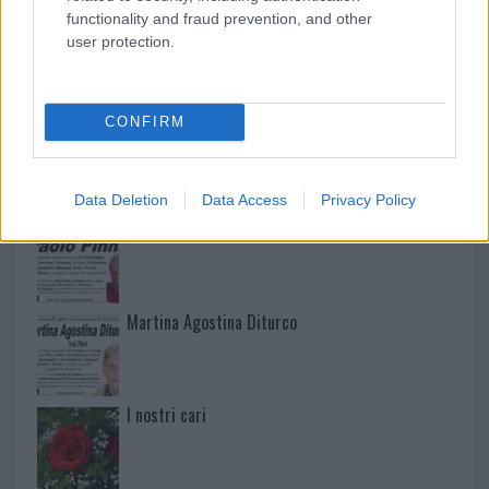
functionality and fraud prevention, and other
user protection.
NECROLOGIE
CONFIRM
Mario Malu
Data Deletion
Data Access
Privacy Policy
Paolo Pinna
Martina Agostina Diturco
I nostri cari