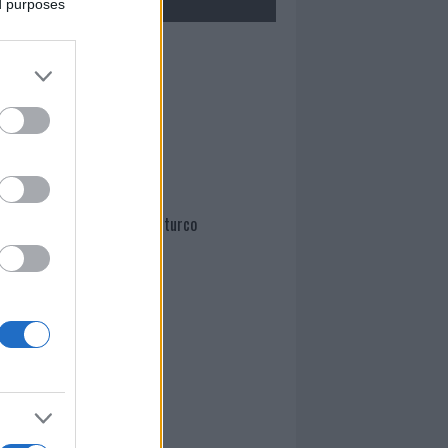
ed purposes
Mario Malu
Paolo Pinna
Martina Agostina Diturco
I nostri cari
I nostri cari