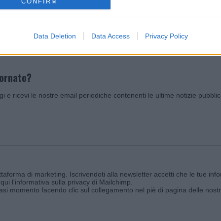
CONFIRM
Invia un Comunicato Stampa
|
Pubblicità
|
Segnala
Data Deletion
Data Access
Privacy Policy
iornato?
ggi e ricevi le nostre email periodiche contenenti le ultime notizie pubbli
aforma di marketing. Iscrivendoti alla newsletter accetti che le tue info
qui l'informativa sulla privacy di Mailchimp
.
siasi momento facendo clic sul collegamento nel piè di pagina delle nostr