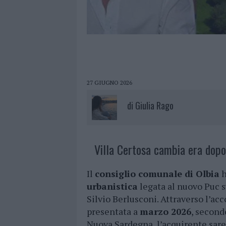
27 GIUGNO 2026
di
Giulia Rago
Villa Certosa cambia era dopo
Il
consiglio comunale di Olbia
h
urbanistica
legata al nuovo Puc sv
Silvio Berlusconi. Attraverso l’a
presentata a
marzo 2026
, second
Nuova Sardegna, l’acquirente sare