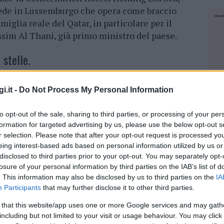
sede in Lussemburgo che opera come braccio
miglia reale del Qatar, in particolare per il
sim Al Thani, già primo ministro del paese.
 stelle.
 proprietario —
lo sceicco del Qatar Hamad
i.it -
Do Not Process My Personal Information
—
sia l’intenzione di trasformare la tenuta in un
 tipologia di struttura attualmente assente a
to opt-out of the sale, sharing to third parties, or processing of your per
porta La Nuova Sardegna, la società
formation for targeted advertising by us, please use the below opt-out s
videnziato l’insufficienza delle volumetrie
r selection. Please note that after your opt-out request is processed y
bilità economica di un hotel a cinque stelle,
eing interest-based ads based on personal information utilized by us or
disclosed to third parties prior to your opt-out. You may separately opt-
stinazione urbanistica per ottenere una
losure of your personal information by third parties on the IAB’s list of
. This information may also be disclosed by us to third parties on the
IA
Participants
that may further disclose it to other third parties.
cubature.
 that this website/app uses one or more Google services and may gath
including but not limited to your visit or usage behaviour. You may click 
zialmente la richiesta, istituendo una nuova
NEC