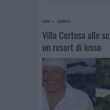
6 AGOSTO 2026
|
METEO OLBIA 7 AGOSTO, SOLE 
6 AGOSTO 2026
|
INCENDI, A SAN PASQUALE ARRIV
6 AGOSTO 2026
|
ANDREA MURA CONQUISTA PALAU
HOME
CRONACA
6 AGOSTO 2026
|
CALANGIANUS, ALLARME SUL CENT
Villa Certosa allo s
un resort di lusso