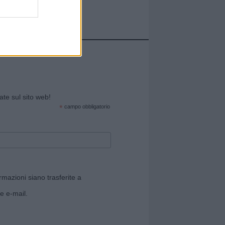
cate sul sito web!
*
campo obbligatorio
rmazioni siano trasferite a
e e-mail.