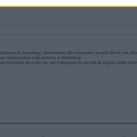
ggi e ricevi le nostre email periodiche contenenti le ultime notizie pubbli
aforma di marketing. Iscrivendoti alla newsletter accetti che le tue info
qui l'informativa sulla privacy di Mailchimp
.
siasi momento facendo clic sul collegamento nel piè di pagina delle nostr