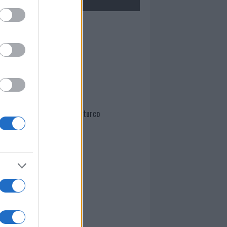
Mario Malu
Paolo Pinna
Martina Agostina Diturco
I nostri cari
I nostri cari