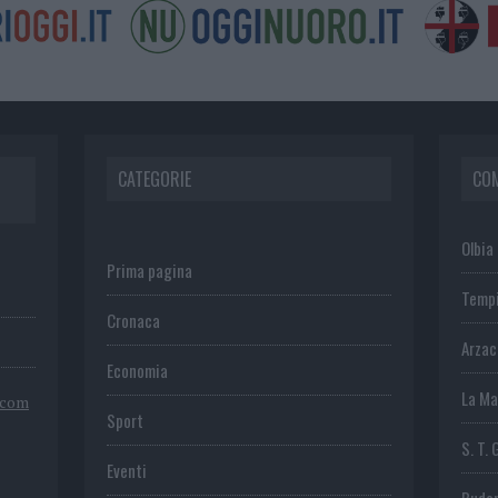
CATEGORIE
CO
Olbia
Prima pagina
Temp
Cronaca
Arza
Economia
La Ma
.com
Sport
S. T. 
Eventi