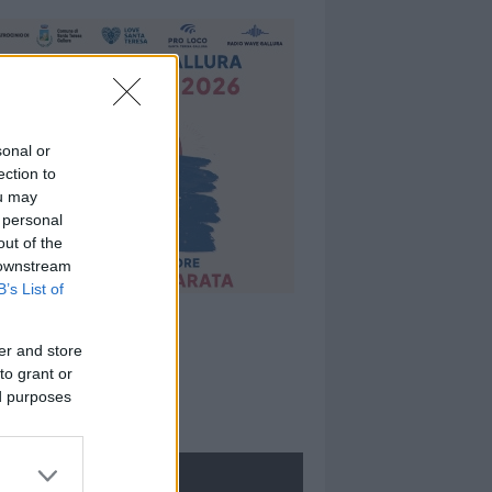
sonal or
ection to
ou may
 personal
out of the
 downstream
B’s List of
er and store
to grant or
ed purposes
ROLOGIE