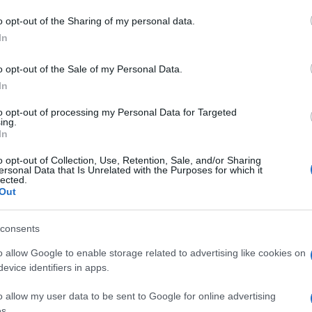
o opt-out of the Sharing of my personal data.
In
do nella sezione
Login
dal menù del sito o
o opt-out of the Sale of my Personal Data.
In
to opt-out of processing my Personal Data for Targeted
ing.
In
o opt-out of Collection, Use, Retention, Sale, and/or Sharing
ersonal Data that Is Unrelated with the Purposes for which it
lected.
Out
consents
dente
Prossimo articolo
o allow Google to enable storage related to advertising like cookies on
evice identifiers in apps.
o allow my user data to be sent to Google for online advertising
s.