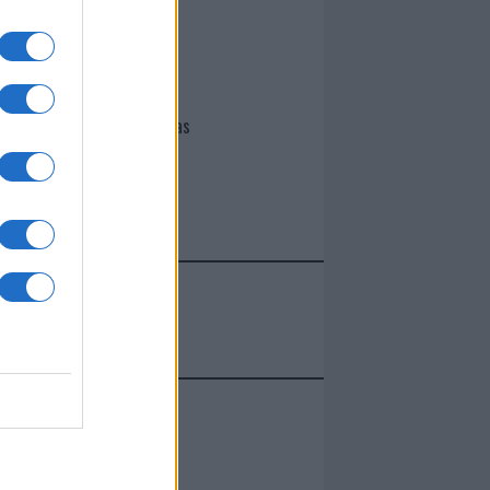
I nostri cari
Giovannimaria Cabras