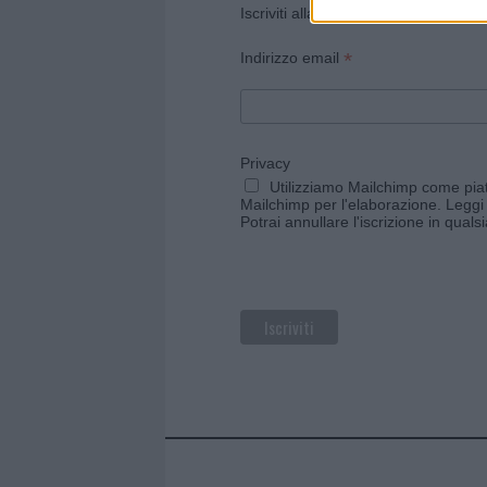
Iscriviti alla newsletter di Gallura O
*
Indirizzo email
Privacy
Utilizziamo Mailchimp come piatt
Mailchimp per l'elaborazione.
Leggi 
Potrai annullare l'iscrizione in qual