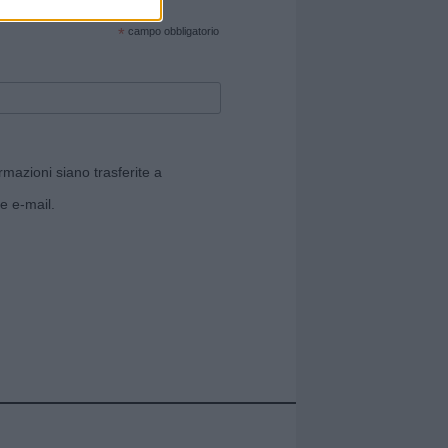
cate sul sito web!
*
campo obbligatorio
rmazioni siano trasferite a
e e-mail.