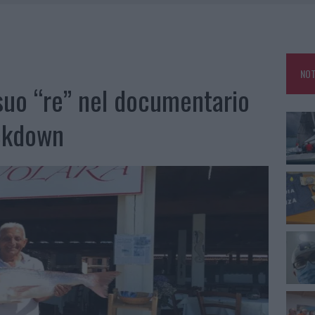
SER NON INVASIVI
A IL CAMPO BASE: L’INAUGURAZIONE
: GRANDE PARTECIPAZIONE PER IL SUO RACCONTO
NOT
DE SFIDA DELLA VELA NELL’ESTATE 2026
l suo “re” nel documentario
LBIA, SEQUESTRATI CAVIALE E SABBIA RUBATA
ockdown