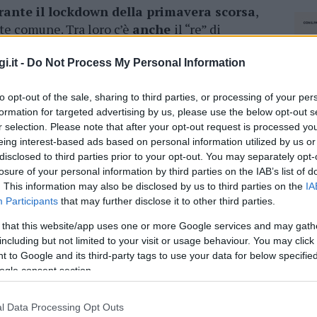
urante il lockdown della primavera scorsa
,
nte comune. Tra loro c’è
anche
il “re” di
 87 anni aveva trascorso due mesi tra la
 sabbia
ai piedi della maestosa montagna
i.it -
Do Not Process My Personal Information
to opt-out of the sale, sharing to third parties, or processing of your per
citato
l’interesse di Francesca Broglia
,
formation for targeted advertising by us, please use the below opt-out s
r selection. Please note that after your opt-out request is processed y
e Voltura, che con l’aiuto di un filmaker è
eing interest-based ads based on personal information utilized by us or
are le riprese.
disclosed to third parties prior to your opt-out. You may separately opt-
losure of your personal information by third parties on the IAB’s list of
conta la storia della sua storica “dinastia
“,
. This information may also be disclosed by us to third parties on the
IA
impide acque e la natura incontaminata di
Participants
that may further disclose it to other third parties.
 that this website/app uses one or more Google services and may gath
including but not limited to your visit or usage behaviour. You may click 
 to Google and its third-party tags to use your data for below specifi
azionali?
ogle consent section.
 mese
cliccando
qui
l Data Processing Opt Outs
NEC