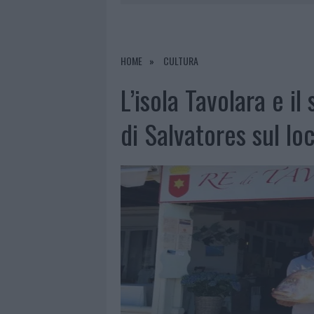
RIFERIMENTO PER I TRATTAMENTI LA
6 AGOSTO 2026
|
INCENDI, A SAN PASQUALE ARRIV
6 AGOSTO 2026
|
ANDREA MURA CONQUISTA PALAU
HOME
CULTURA
7 AGOSTO 2026
|
PORTO ROTONDO OSPITA LA GRAN
L’isola Tavolara e i
7 AGOSTO 2026
|
CONTROLLI ALL’AEROPORTO DI O
di Salvatores sul l