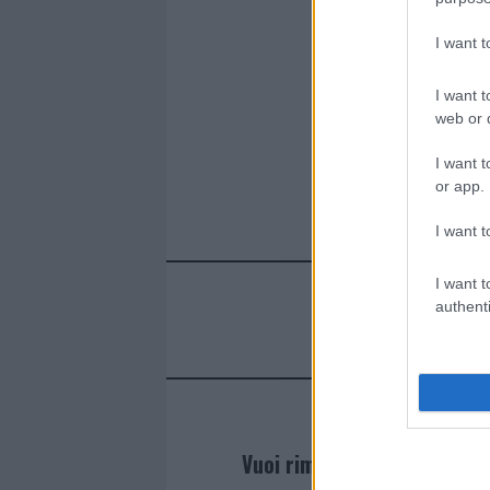
k
p
I want 
I want t
web or d
I want t
or app.
I want t
I want t
authenti
Vuoi rimanere sempre agg