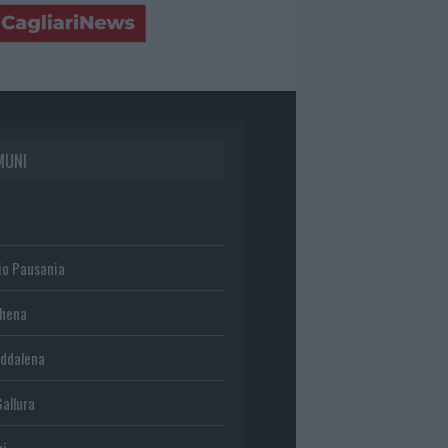
MUNI
io Pausania
chena
ddalena
Gallura