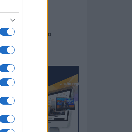
I nostri cari
Giovannimaria Cabras