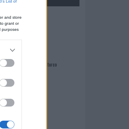
B’s List of
Mario Malu
er and store
to grant or
ed purposes
Paolo Pinna
Martina Agostina Diturco
I nostri cari
I nostri cari