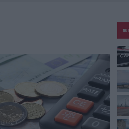
O IN VIA LA MARMORA, PARCHEGGIO PROVVISORIO A LA MADDALENA
NO LE SUITE: FURTO DA 50MILA NEL RESORT
E CALDO TORNANO PROTAGONISTI
NOT
USE ANCORA FINO A FINE AGOSTO