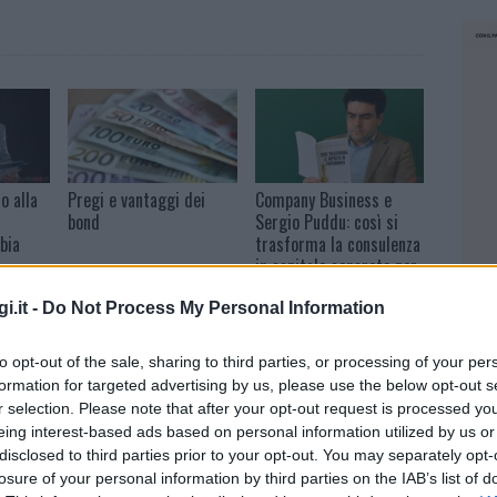
o alla
Pregi e vantaggi dei
Company Business e
bond
Sergio Puddu: così si
bia
trasforma la consulenza
in capitale concreto per
le PMI
i.it -
Do Not Process My Personal Information
to opt-out of the sale, sharing to third parties, or processing of your per
ECONOMIA
6 MAGGIO 2025
formation for targeted advertising by us, please use the below opt-out s
Investimenti-definizione degli obiettivi
r selection. Please note that after your opt-out request is processed y
eing interest-based ads based on personal information utilized by us or
finanziari, il binomio vincente per mettere
disclosed to third parties prior to your opt-out. You may separately opt-
al sicuro i propri risparmi
losure of your personal information by third parties on the IAB’s list of
NEC