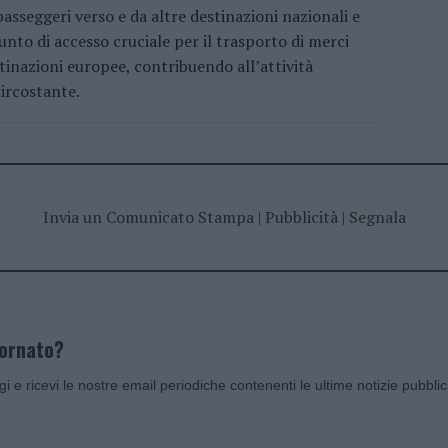
 passeggeri verso e da altre destinazioni nazionali e
nto di accesso cruciale per il trasporto di merci
stinazioni europee, contribuendo all’attività
circostante.
Invia un Comunicato Stampa
|
Pubblicità
|
Segnala
iornato?
ggi e ricevi le nostre email periodiche contenenti le ultime notizie pubbli