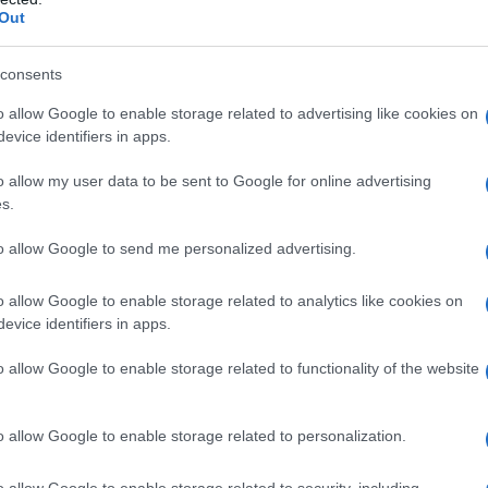
Out
consents
o allow Google to enable storage related to advertising like cookies on
evice identifiers in apps.
o allow my user data to be sent to Google for online advertising
s.
Gallura
to allow Google to send me personalized advertising.
caratterizzata da una combinazione unica di risorse
i emergenti
. Situata nella parte nord-orientale della
o allow Google to enable storage related to analytics like cookies on
he ha una lunga storia di commercio e attività
evice identifiers in apps.
er la sua bellezza naturale, che include paesaggi
na ricca tradizione agricola.
o allow Google to enable storage related to functionality of the website
gnificativo nell’economia della Gallura. L’agricoltura
o allow Google to enable storage related to personalization.
economica della regione, con la produzione di
olive,
o allow Google to enable storage related to security, including