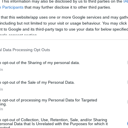
. This information may also be disclosed by us to third parties on the
IA
Quando si fa un investimento, di qualunque natura
Participants
that may further disclose it to other third parties.
esso sia, l’obiettivo finale è uno solo: salvaguardare
 that this website/app uses one or more Google services and may gath
e far fruttare i propri risparmi. Bisogna però fare
including but not limited to your visit or usage behaviour. You may click 
due osservazioni: per prima cosa…
 to Google and its third-party tags to use your data for below specifi
ogle consent section.
»
l Data Processing Opt Outs
o opt-out of the Sharing of my personal data.
In
o opt-out of the Sale of my Personal Data.
In
to opt-out of processing my Personal Data for Targeted
ing.
In
o opt-out of Collection, Use, Retention, Sale, and/or Sharing
ersonal Data that Is Unrelated with the Purposes for which it
lected.