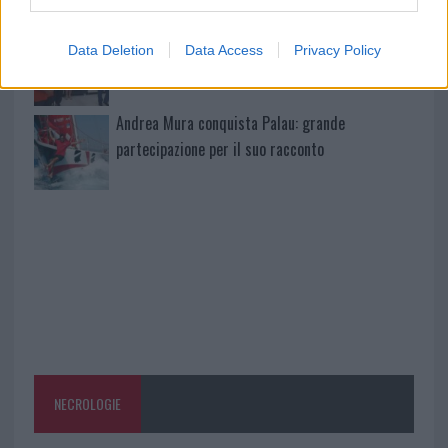
pe…
Incendi, a San Pasquale arriva il Campo Base:
Data Deletion
Data Access
Privacy Policy
l’inaugurazione
Andrea Mura conquista Palau: grande
partecipazione per il suo racconto
NECROLOGIE