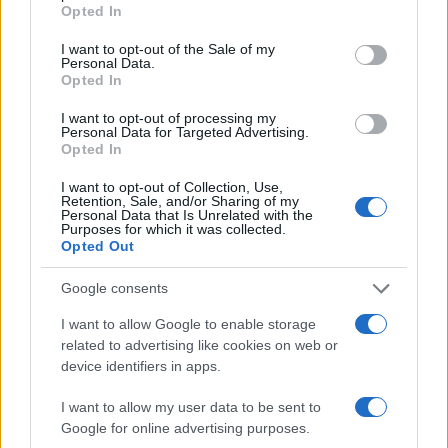
grant or deny consent to Google and its third-party tags to
Sei già abbonato?
Opted In
use your data for below specified purposes in below Google
consent section.
I want to opt-out of the Sale of my
Puoi effettuare l'accesso andando nella
Personal Data.
Opted In
sezione
Login
dal menù del sito o
cliccando
qui
I want to opt-out of processing my
Personal Data for Targeted Advertising.
Opted In
TEMI:
Coldiretti Sardegna
Peste Suina Sardegna
I want to opt-out of Collection, Use,
Retention, Sale, and/or Sharing of my
Personal Data that Is Unrelated with the
Condividi l'articolo
Purposes for which it was collected.
Opted Out
F
T
Pi
W
S
Google consents
a
w
n
h
h
I want to allow Google to enable storage
ce
it
te
at
a
Articolo precedente
related to advertising like cookies on web or
b
te
re
s
re
Prossimo articolo
device identifiers in apps.
o
r
st
A
I want to allow my user data to be sent to
o
p
Google for online advertising purposes.