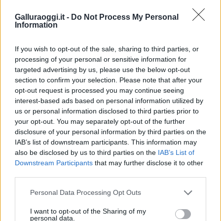
modello, replicabile per il quale era stato
Galluraoggi.it -
Do Not Process My Personal
chiesto anche una linea dedicata del Psr.
Information
Un progetto, che ieri è stato presentato da
If you wish to opt-out of the sale, sharing to third parties, or
Alfonso Orefice, funzionario di Coldiretti
processing of your personal or sensitive information for
Sardegna, in cui si è studiato un percorso,
targeted advertising by us, please use the below opt-out
compreso il numero di capi utile per il
section to confirm your selection. Please note that after your
opt-out request is processed you may continue seeing
sostegno di una unità lavorativa, che prevede
interest-based ads based on personal information utilized by
il supporto dei tecnici e dell’Università e la
us or personal information disclosed to third parties prior to
creazione di una rete per la vendita dei
your opt-out. You may separately opt-out of the further
prodotti.
disclosure of your personal information by third parties on the
IAB’s list of downstream participants. This information may
also be disclosed by us to third parties on the
IAB’s List of
Vuoi rimuovere le pubblicità nazionali?
Downstream Participants
that may further disclose it to other
third parties.
Puoi abbonarti a
soli € 1,10 al mese
Please note that this website/app uses one or more Google
Personal Data Processing Opt Outs
cliccando
qui
services and may gather and store information including but
not limited to your visit or usage behaviour. You may click to
I want to opt-out of the Sharing of my
personal data.