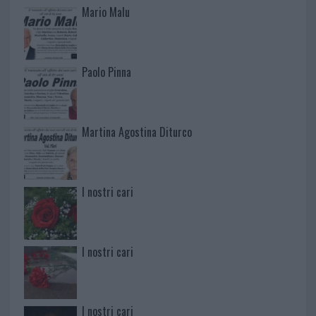
Mario Malu
Paolo Pinna
Martina Agostina Diturco
I nostri cari
I nostri cari
I nostri cari