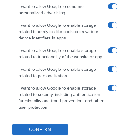
NOTIZIE RECENTI
k
p
I want to allow Google to send me
personalized advertising.
Nuovi stalli residenti a Palau, il Comune
I want to allow Google to enable storage
completa l’iter
related to analytics like cookies on web or
device identifiers in apps.
Film internazionale, casting per comparse in
I want to allow Google to enable storage
Costa Smeralda
related to functionality of the website or app.
I want to allow Google to enable storage
Porto Rotondo ospita la grande sfida della vela
related to personalization.
nell’estate 2026
I want to allow Google to enable storage
related to security, including authentication
Controlli all’aeroporto di Olbia, sequestrati
functionality and fraud prevention, and other
caviale e sabbia rubata
user protection.
Migliori cliniche di estetica medicale avanzata
in Europa: classifica dei 5 centri di riferimento
CONFIRM