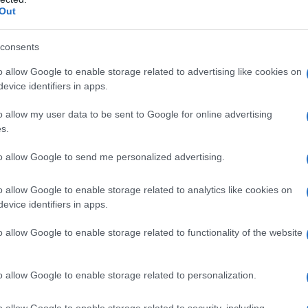
Out
 costringerle a una corsa contro il tempo. Una
nalità di questo bando, che sono proprio quelle
a stagione turistica possa protrarsi anche nei
consents
grande beneficio per le imprese del turismo
o allow Google to enable storage related to advertising like cookies on
ttore”.
evice identifiers in apps.
sore al Lavoro predisponga una proroga dei
o allow my user data to be sent to Google for online advertising
mprenditori intenzionati a partecipare di avere
s.
a documentazione necessaria”.
to allow Google to send me personalized advertising.
o allow Google to enable storage related to analytics like cookies on
evice identifiers in apps.
azionali?
o allow Google to enable storage related to functionality of the website
 mese
cliccando
qui
o allow Google to enable storage related to personalization.
o allow Google to enable storage related to security, including