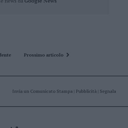
ime news da
Google News
dente
Prossimo articolo
Invia un Comunicato Stampa
|
Pubblicità
|
Segnala