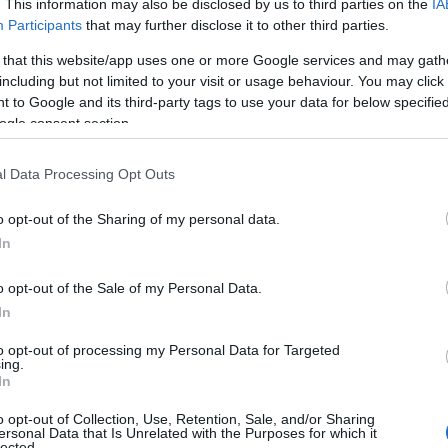
. This information may also be disclosed by us to third parties on the
IA
dente Solinas se non ritengano
opportuno
Participants
that may further disclose it to other third parties.
azione delle domande.
 that this website/app uses one or more Google services and may gath
ranno essere inviate per via
telematica a
including but not limited to your visit or usage behaviour. You may click 
 to Google and its third-party tags to use your data for below specifi
embre 2019 ed entro le ore 14 del 7 ottobre
ogle consent section.
azione invece, le imprese interessate
del 12 settembre.
l Data Processing Opt Outs
o le consigliere regionali Cuccu e Fancello –
o opt-out of the Sharing of my personal data.
, in cui l’
ordine cronologico di invio
In
tuisce l’unico elemento di priorità
nti”.
o opt-out of the Sale of my Personal Data.
In
 settembre) per la predisposizione della
nvio telematico
non sono sufficienti a
to opt-out of processing my Personal Data for Targeted
ing.
i professionisti incaricati di espletare i
In
o opt-out of Collection, Use, Retention, Sale, and/or Sharing
ersonal Data that Is Unrelated with the Purposes for which it
di tempo alle imprese – sottolineano Carla
lected.