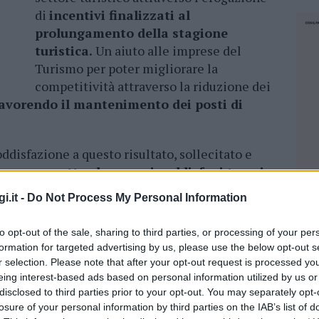
di
incentivi finalizzati al
prolungamento della stagione
turistica.
Un aiuto alle imprese del
Turismo per poter migliorare la
competitività attraverso la riduzione dei
avorendo il mantenimento dei posti di
disfazione a questo risultato, sollecitato e
cora
un aspetto che non ci soddisfa: i tempi
e di agevolazione online
sono troppo
i.it -
Do Not Process My Personal Information
 modificarli prima che inizino a decorrere. E
to opt-out of the sale, sharing to third parties, or processing of your per
formation for targeted advertising by us, please use the below opt-out s
 M5S Carla Cuccu e Elena Fancello, presa
r selection. Please note that after your opt-out request is processed y
ortello “Destinazione Sardegna Lavoro”,
eing interest-based ads based on personal information utilized by us or
porto complessivo pari a 6 milioni di euro fino
disclosed to third parties prior to your opt-out. You may separately opt-
losure of your personal information by third parties on the IAB’s list of
entato un’interrogazione per chiedere
NEC