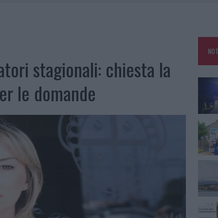
ATURE IN CALO
TANIA, MA IL TOUR VA AVANTI: “SICILIA, CI SONO”
A: OLBIA OMBELICO DEL MONDO PER UNA NOTTE
NOT
NCIALE AD ARZACHENA, UN FERITO
atori stagionali: chiesta la
per le domande