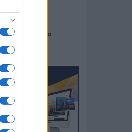
I nostri cari
Giovannimaria Cabras