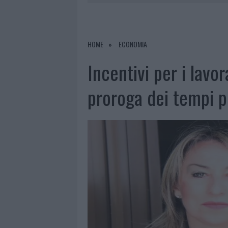
8 AGOSTO 2026
|
METEO OLBIA 9 AGOSTO, TEMPER
8 AGOSTO 2026
|
SALMO FINISCE IN OSPEDALE A CA
8 AGOSTO 2026
|
JOVANOTTI, GABRY PONTE E ALF
HOME
ECONOMIA
9 AGOSTO 2026
|
INCIDENTE SULLA STRADA PROVI
Incentivi per i lavor
proroga dei tempi 