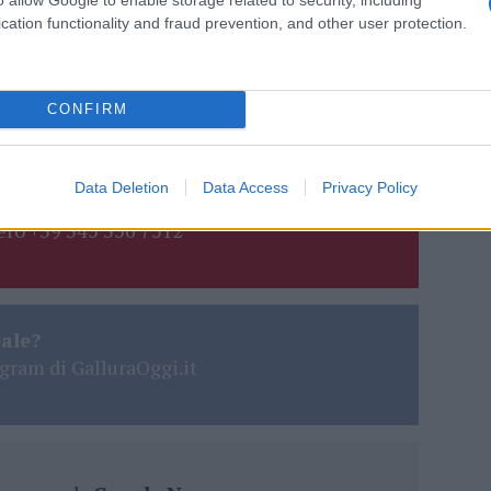
cation functionality and fraud prevention, and other user protection.
do nella sezione
Login
dal menù del sito o
CONFIRM
na
Data Deletion
Data Access
Privacy Policy
lazioni, i tuoi video e le tue foto
ro +39 345 356 7512
eale?
gram di GalluraOggi.it