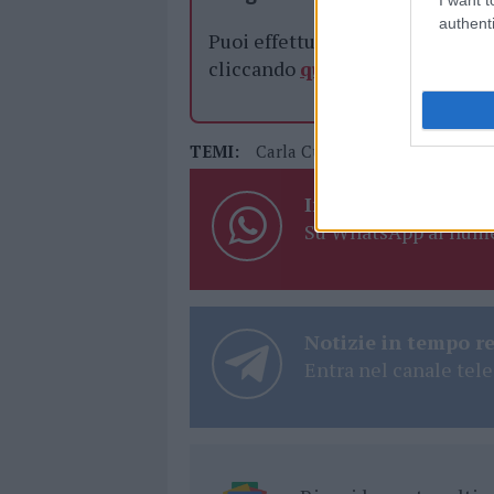
authenti
Puoi effettuare l'accesso andan
cliccando
qui
TEMI:
Carla Cuccu
Incentivi Sardeg
Inviaci le tue segna
Su WhatsApp al nume
Notizie in tempo r
Entra nel canale tele