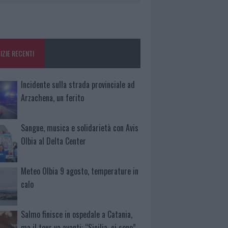
IZIE RECENTI
Incidente sulla strada provinciale ad
Arzachena, un ferito
Sangue, musica e solidarietà con Avis
Olbia al Delta Center
Meteo Olbia 9 agosto, temperature in
calo
Salmo finisce in ospedale a Catania,
ma il tour va avanti: “Sicilia, ci sono”