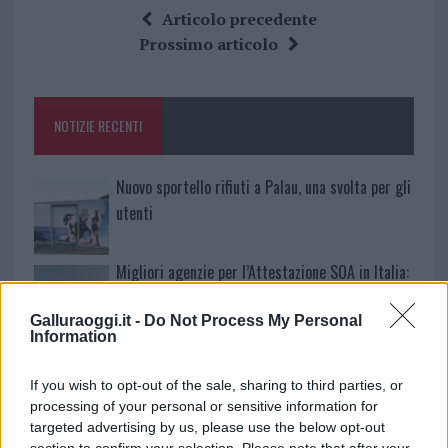
ce
it
te
at
a
Articolo precedente
b
te
re
s
re
Prossimo articolo
o
r
st
A
o
p
NOTIZIE RECENTI
k
p
Nuovo sportello rifiuti a Palau, una svolta per gli
utenti
Migliori agenzie per l’Attestazione SOA in Italia:
lista delle 4 realtà più efficienti nella g…
Galluraoggi.it -
Do Not Process My Personal
Information
“Sul filo del discorso”: sold out ad Olbia per il
reading su Atzeni
If you wish to opt-out of the sale, sharing to third parties, or
processing of your personal or sensitive information for
targeted advertising by us, please use the below opt-out
La Maddalena, festa per i 30 anni del Diving