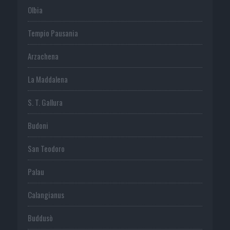
Olbia
Tempio Pausania
Arzachena
La Maddalena
S. T. Gallura
Budoni
San Teodoro
Palau
Calangianus
Buddusò