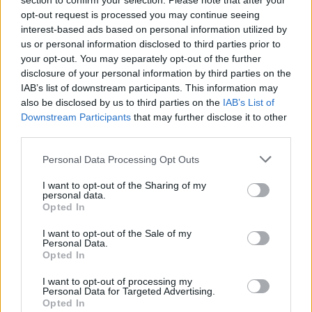
section to confirm your selection. Please note that after your
center di Tegge
opt-out request is processed you may continue seeing
interest-based ads based on personal information utilized by
us or personal information disclosed to third parties prior to
Esce di strada con l’auto ad Arzachena: ferito il
your opt-out. You may separately opt-out of the further
conducente
disclosure of your personal information by third parties on the
IAB’s list of downstream participants. This information may
also be disclosed by us to third parties on the
IAB’s List of
Turiste si perdono a Tavolara: salvate dai vigili
Downstream Participants
that may further disclose it to other
del fuoco
third parties.
Please note that this website/app uses one or more Google
Personal Data Processing Opt Outs
Meteo Olbia 6 agosto, migliora il tempo in
services and may gather and store information including but
not limited to your visit or usage behaviour. You may click to
I want to opt-out of the Sharing of my
Gallura
personal data.
grant or deny consent to Google and its third-party tags to
Opted In
use your data for below specified purposes in below Google
consent section.
I want to opt-out of the Sale of my
Personal Data.
Opted In
I want to opt-out of processing my
Personal Data for Targeted Advertising.
Opted In