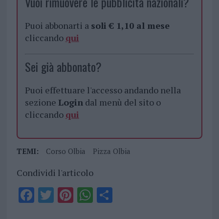
Vuoi rimuovere le pubblicità nazionali?
Puoi abbonarti a
soli € 1,10 al mese
cliccando
qui
Sei già abbonato?
Puoi effettuare l'accesso andando nella
sezione
Login
dal menù del sito o
cliccando
qui
TEMI:
Corso Olbia
Pizza Olbia
Condividi l'articolo
F
T
Pi
W
S
a
w
n
h
h