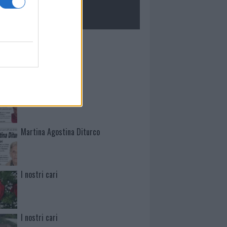
ROLOGIE
Mario Malu
Paolo Pinna
Martina Agostina Diturco
I nostri cari
I nostri cari