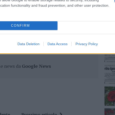
ro +39 345 356 7512
cation functionality and fraud prevention, and other user protection.
NEC
CONFIRM
eale?
gram di GalluraOggi.it
Data Deletion
Data Access
Privacy Policy
ime news da
Google News
dente
Prossimo articolo