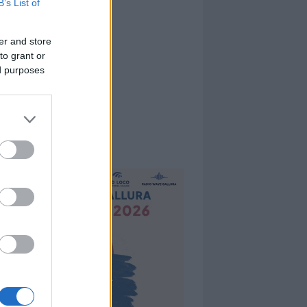
B’s List of
er and store
to grant or
ed purposes