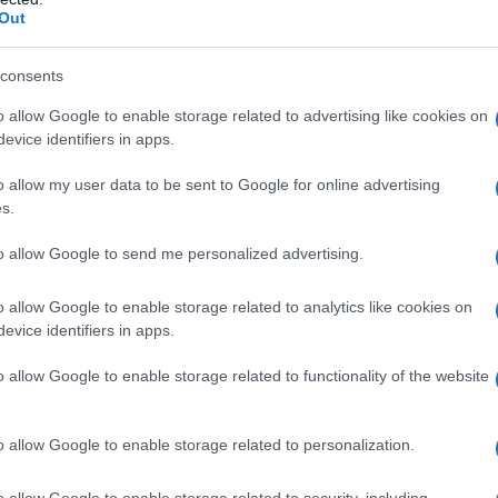
Out
consents
o allow Google to enable storage related to advertising like cookies on
evice identifiers in apps.
azionali?
o allow my user data to be sent to Google for online advertising
 mese
cliccando
qui
s.
to allow Google to send me personalized advertising.
o allow Google to enable storage related to analytics like cookies on
do nella sezione
Login
dal menù del sito o
evice identifiers in apps.
o allow Google to enable storage related to functionality of the website
nai Sardegna
o allow Google to enable storage related to personalization.
lazioni, i tuoi video e le tue foto
o allow Google to enable storage related to security, including