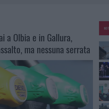
: SALVATE DAI VIGILI DEL FUOCO
ZIONE SOA IN ITALIA: LISTA DELLE 4 REALTÀ PIÙ EFFICIENTI NELLA GESTIONE
NOT
 OUT AD OLBIA PER IL READING SU ATZENI
i a Olbia e in Gallura,
NNI DEL DIVING CENTER DI TEGGE
’assalto, ma nessuna serrata