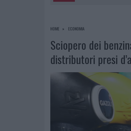
5 AGOSTO 2026
|
TURISTE SI PERDONO A TAVOLARA
6 AGOSTO 2026
|
MIGLIORI AGENZIE PER L’ATTESTA
DELLE PRATICHE
HOME
ECONOMIA
5 AGOSTO 2026
|
“SUL FILO DEL DISCORSO”: SOLD
Sciopero dei benzina
5 AGOSTO 2026
|
LA MADDALENA, FESTA PER I 30 A
distributori presi d