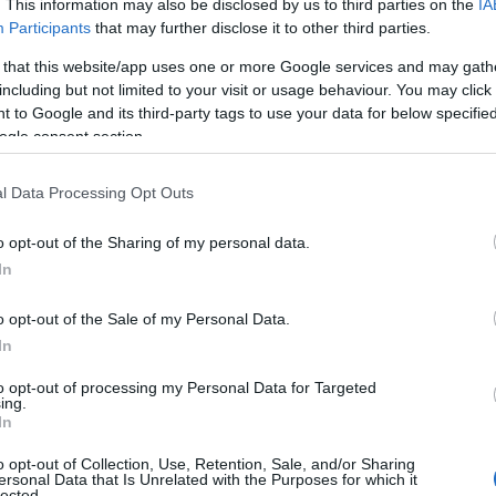
. This information may also be disclosed by us to third parties on the
IA
rmente recare sul luogo di lavoro o
Participants
that may further disclose it to other third parties.
relativamente lontani da casa.
 that this website/app uses one or more Google services and may gath
including but not limited to your visit or usage behaviour. You may click 
questa mattina sino al 22 maggio in tutta
 to Google and its third-party tags to use your data for below specifi
 anche i self service, quindi per 72 ore
ogle consent section.
nire il proprio mezzo.
Così non è stato, la
lbia e in Gallura ha regolarmente aperto
l Data Processing Opt Outs
estare senza carburante in vista dello sciopero
o opt-out of the Sharing of my personal data.
e e in alcuni casi mandando anche il
In
o opt-out of the Sale of my Personal Data.
o almeno 200 dei 350 impianti “di bandiera”
In
ledì 22 maggio è prevista anche una
to opt-out of processing my Personal Data for Targeted
vanti alla Regione.
ing.
In
o opt-out of Collection, Use, Retention, Sale, and/or Sharing
ersonal Data that Is Unrelated with the Purposes for which it
lected.