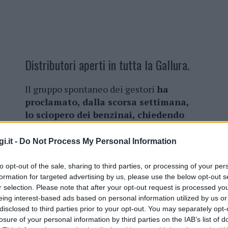
Distributori aperti in tutta la Gallura.
Il gruppo spontaneo dei gestori
ha
proclamato, dalla scorsa settimana,
lo sciopero dei benzinai, chiedendo
allo Stato di portare il loro
guadagno da 2 centesimi a 10
i.it -
Do Not Process My Personal Information
centesimi a litro.
Cifra minima per
poter dare tranquillità alle aziende che
to opt-out of the sale, sharing to third parties, or processing of your per
gestiscono i carburanti.
formation for targeted advertising by us, please use the below opt-out s
r selection. Please note that after your opt-out request is processed y
eing interest-based ads based on personal information utilized by us or
Di conseguenza sabato e domenica si
disclosed to third parties prior to your opt-out. You may separately opt-
butori di benzina a Olbia e in alcune zone della
losure of your personal information by third parties on the IAB’s list of
 automobilisti è stata di alimentare la