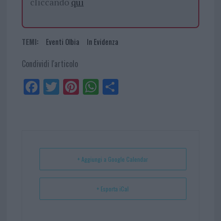
cliccando
qui
TEMI:
Eventi Olbia
In Evidenza
Condividi l'articolo
Fa
Tw
Pi
W
Sh
ce
itt
nt
ha
ar
bo
er
er
ts
e
ok
es
Ap
t
p
+ Aggiungi a Google Calendar
+ Esporta iCal