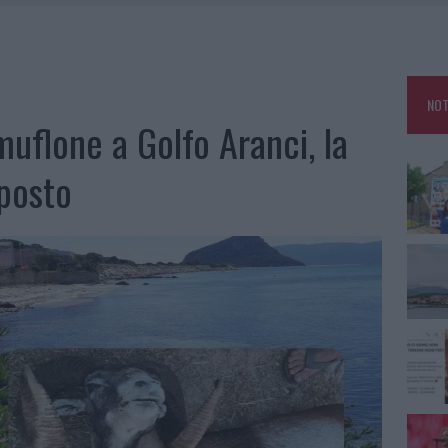
TANIA, MA IL TOUR VA AVANTI: “SICILIA, CI SONO”
A: OLBIA OMBELICO DEL MONDO PER UNA NOTTE
, LA VICESINDACO: “ORGOGLIO E DISCREZIONE PER VISITA PRIVATA”
NOT
CON AVIS OLBIA AL DELTA CENTER
muflone a Golfo Aranci, la
posto