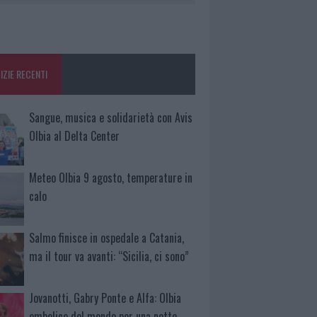
IZIE RECENTI
Sangue, musica e solidarietà con Avis
Olbia al Delta Center
Meteo Olbia 9 agosto, temperature in
calo
Salmo finisce in ospedale a Catania,
ma il tour va avanti: “Sicilia, ci sono”
Jovanotti, Gabry Ponte e Alfa: Olbia
ombelico del mondo per una notte