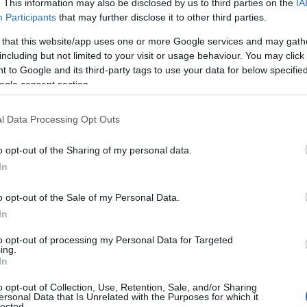
. This information may also be disclosed by us to third parties on the
IA
nimali selvatici
in quella zona.
Participants
that may further disclose it to other third parties.
 crescenti, la Lipu ha intrapreso un’azione
 that this website/app uses one or more Google services and may gath
to
alle autorità competenti. Nel loro
including but not limited to your visit or usage behaviour. You may click 
 to Google and its third-party tags to use your data for below specifi
 gravità della situazione per i
mufloni di
ogle consent section.
designata zona di protezione speciale.
l Data Processing Opt Outs
o opt-out of the Sharing of my personal data.
azionali?
In
o opt-out of the Sale of my Personal Data.
 mese
cliccando
qui
In
to opt-out of processing my Personal Data for Targeted
ing.
In
do nella sezione
Login
dal menù del sito o
o opt-out of Collection, Use, Retention, Sale, and/or Sharing
ersonal Data that Is Unrelated with the Purposes for which it
lected.