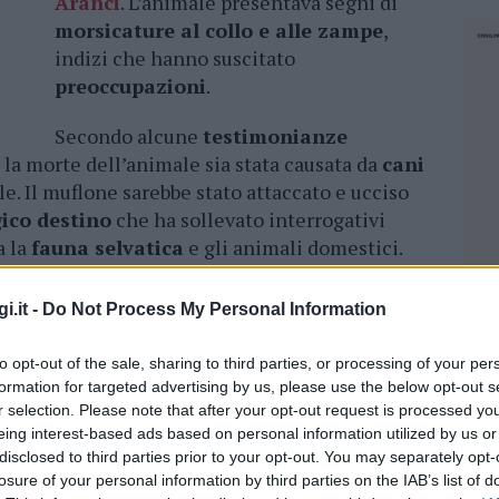
Aranci
. L’animale presentava segni di
morsicature al collo e alle zampe
,
indizi che hanno suscitato
preoccupazioni
.
Secondo alcune
testimonianze
 la morte dell’animale sia stata causata da
cani
le. Il muflone sarebbe stato attaccato e ucciso
gico destino
che ha sollevato interrogativi
a la
fauna selvatica
e gli animali domestici.
ortato dai responsabili dei
barracelli di Golfo
i.it -
Do Not Process My Personal Information
 fauna selvatica di Bonassai, gestito
ta effettuata un’autopsia per cercare di
to opt-out of the sale, sharing to third parties, or processing of your per
tanze della sua morte
.
formation for targeted advertising by us, please use the below opt-out s
r selection. Please note that after your opt-out request is processed y
odio riguardante la
morte di mufloni a Golfo
eing interest-based ads based on personal information utilized by us or
no
, era stato rinvenuto il corpo di una femmina
disclosed to third parties prior to your opt-out. You may separately opt-
losure of your personal information by third parties on the IAB’s list of
un evento che ha riacceso il dibattito sulla
NEC