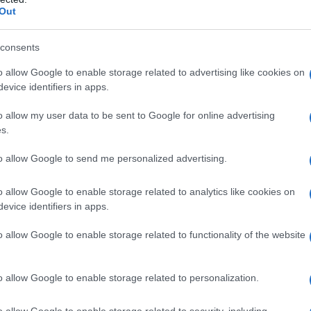
Out
nci
Notizie Golfo Aranci
consents
lazioni, i tuoi video e le tue foto
o allow Google to enable storage related to advertising like cookies on
evice identifiers in apps.
ro +39 345 356 7512
o allow my user data to be sent to Google for online advertising
s.
eale?
to allow Google to send me personalized advertising.
gram di GalluraOggi.it
o allow Google to enable storage related to analytics like cookies on
evice identifiers in apps.
o allow Google to enable storage related to functionality of the website
ime news da
Google News
o allow Google to enable storage related to personalization.
o allow Google to enable storage related to security, including