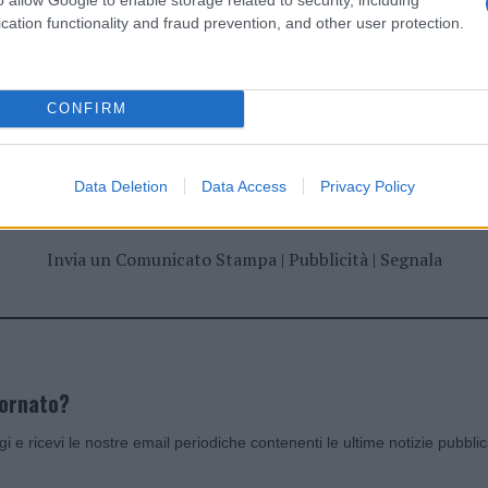
cation functionality and fraud prevention, and other user protection.
CONFIRM
dente
Prossimo articolo
Data Deletion
Data Access
Privacy Policy
Invia un Comunicato Stampa
|
Pubblicità
|
Segnala
iornato?
ggi e ricevi le nostre email periodiche contenenti le ultime notizie pubbli