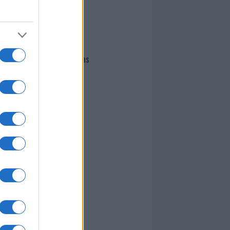
I nostri cari
Giovannimaria Cabras