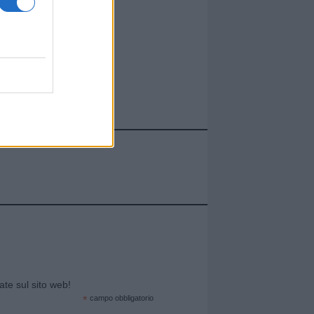
cate sul sito web!
*
campo obbligatorio