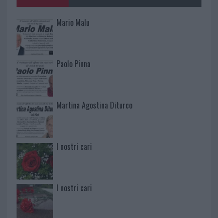
Mario Malu
Paolo Pinna
Martina Agostina Diturco
I nostri cari
I nostri cari