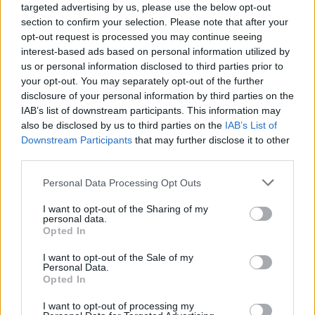
targeted advertising by us, please use the below opt-out
che sognano di intraprendere una carriera nel
section to confirm your selection. Please note that after your
mondo della musica. Grazie alle
borse di
opt-out request is processed you may continue seeing
studio
messe in palio e alla possibilità di
interest-based ads based on personal information utilized by
us or personal information disclosed to third parties prior to
partecipare alle
selezioni nazionali per
your opt-out. You may separately opt-out of the further
Sanremo Giovani
, i partecipanti avranno la
disclosure of your personal information by third parties on the
possibilità di far emergere il proprio talento e
IAB’s list of downstream participants. This information may
di farsi notare nel panorama musicale italiano.
also be disclosed by us to third parties on the
IAB’s List of
Downstream Participants
that may further disclose it to other
Non resta che augurare a tutti i partecipanti in
third parties.
bocca al lupo e di vivere al meglio questa
Please note that this website/app uses one or more Google
Personal Data Processing Opt Outs
straordinaria esperienza che potrebbe
services and may gather and store information including but
cambiare per sempre le loro vite. E chissà,
not limited to your visit or usage behaviour. You may click to
I want to opt-out of the Sharing of my
personal data.
magari tra loro c’è già il prossimo grande
grant or deny consent to Google and its third-party tags to
Opted In
use your data for below specified purposes in below Google
talento della musica italiana!
consent section.
I want to opt-out of the Sale of my
Personal Data.
Opted In
I want to opt-out of processing my