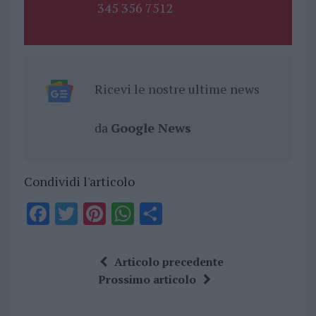
345 356 7512
Ricevi le nostre ultime news
da
Google News
Condividi l'articolo
F
T
Pi
W
S
a
w
n
h
h
ce
it
te
at
a
Articolo precedente
b
te
re
s
re
Prossimo articolo
o
r
st
A