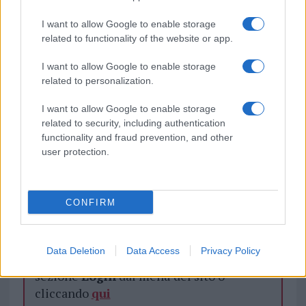
I want to allow Google to enable storage
related to functionality of the website or app.
I want to allow Google to enable storage
related to personalization.
I want to allow Google to enable storage
related to security, including authentication
Vuoi rimuovere le pubblicità nazionali?
functionality and fraud prevention, and other
user protection.
Puoi abbonarti a
soli € 1,10 al mese
cliccando
qui
CONFIRM
Sei già abbonato?
Data Deletion
Data Access
Privacy Policy
Puoi effettuare l'accesso andando nella
sezione
Login
dal menù del sito o
cliccando
qui