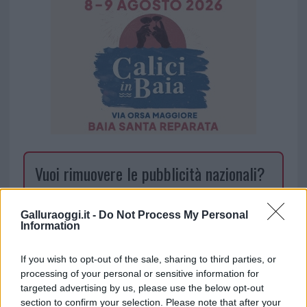
Vuoi rimuovere le pubblicità nazionali?
Puoi abbonarti a
soli € 1,10 al mese
Galluraoggi.it -
Do Not Process My Personal
cliccando
qui
Information
Sei già abbonato?
If you wish to opt-out of the sale, sharing to third parties, or
processing of your personal or sensitive information for
targeted advertising by us, please use the below opt-out
Puoi effettuare l'accesso andando nella
section to confirm your selection. Please note that after your