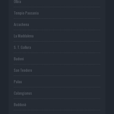
Olbia
Tempio Pausania
Arzachena
La Maddalena
S. T. Gallura
Budoni
San Teodoro
Palau
Calangianus
Buddusò