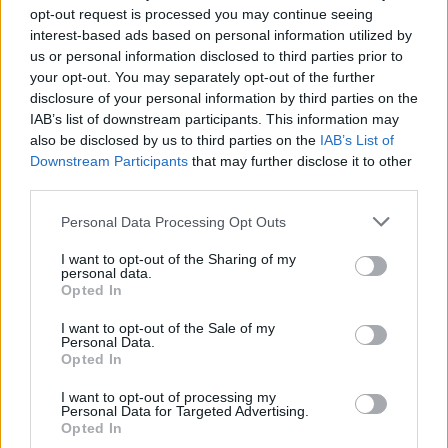
sezione
Login
dal menù del sito o
opt-out request is processed you may continue seeing
cliccando
qui
interest-based ads based on personal information utilized by
us or personal information disclosed to third parties prior to
your opt-out. You may separately opt-out of the further
disclosure of your personal information by third parties on the
TEMI:
Comune Di Golfo Aranci
Mario Mulas
IAB’s list of downstream participants. This information may
also be disclosed by us to third parties on the
IAB’s List of
Notizie in tempo reale?
Downstream Participants
that may further disclose it to other
Entra nel canale telegram di
third parties.
GalluraOggi.it
Please note that this website/app uses one or more Google
Personal Data Processing Opt Outs
services and may gather and store information including but
not limited to your visit or usage behaviour. You may click to
I want to opt-out of the Sharing of my
personal data.
grant or deny consent to Google and its third-party tags to
Opted In
use your data for below specified purposes in below Google
Inviaci le tue segnalazioni,
consent section.
I want to opt-out of the Sale of my
i tuoi video e le tue foto
Personal Data.
Su WhatsApp al numero +39
Opted In
345 356 7512
I want to opt-out of processing my
Personal Data for Targeted Advertising.
Opted In