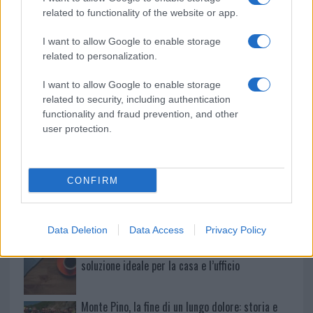
Le previsioni meteo per il weekend a Olbia e in
related to functionality of the website or app.
Gallura
I want to allow Google to enable storage
related to personalization.
Michelle Hunziker in Gallura, bella anche dal
I want to allow Google to enable storage
vivo: un amico vip svela come fa
related to security, including authentication
functionality and fraud prevention, and other
Calangianus, dopo le polemiche il centro
user protection.
accoglienza minori chiude
CONFIRM
Olbia, divieto di sosta contro spaccio e degrado:
esplode la protesta
Data Deletion
Data Access
Privacy Policy
Pausa caffè impeccabile: come scegliere la
soluzione ideale per la casa e l’ufficio
Monte Pino, la fine di un lungo dolore: storia e