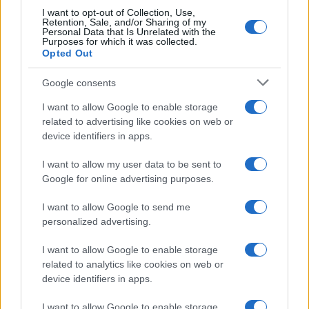
I want to opt-out of Collection, Use,
Retention, Sale, and/or Sharing of my
Personal Data that Is Unrelated with the
Ricevi le nostre ultime news
Purposes for which it was collected.
Opted Out
da
Google News
Google consents
I want to allow Google to enable storage
related to advertising like cookies on web or
Condividi l'articolo
device identifiers in apps.
F
T
Pi
W
S
I want to allow my user data to be sent to
a
w
n
h
h
Google for online advertising purposes.
ce
it
te
at
a
Articolo precedente
I want to allow Google to send me
b
te
re
s
re
Prossimo articolo
personalized advertising.
o
r
st
A
I want to allow Google to enable storage
o
p
related to analytics like cookies on web or
NOTIZIE RECENTI
device identifiers in apps.
k
p
I want to allow Google to enable storage