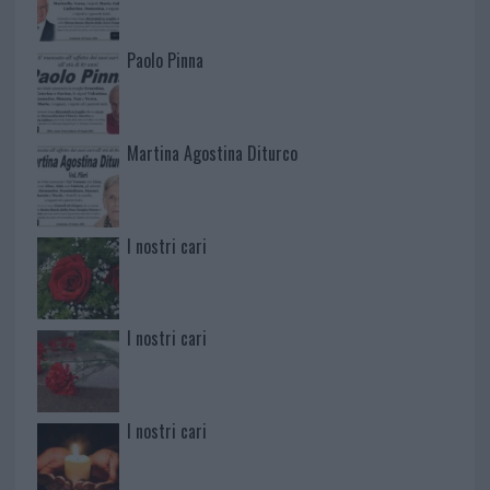
Paolo Pinna
Martina Agostina Diturco
I nostri cari
I nostri cari
I nostri cari