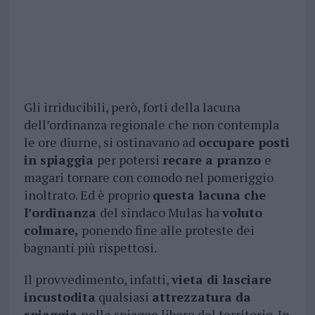
Gli irriducibili, però, forti della lacuna
dell’ordinanza regionale che non contempla
le ore diurne, si ostinavano ad
occupare posti
in spiaggia
per potersi
recare a pranzo
e
magari tornare con comodo nel pomeriggio
inoltrato. Ed è proprio
questa lacuna che
l’ordinanza
del sindaco Mulas ha
voluto
colmare,
ponendo fine alle proteste dei
bagnanti più rispettosi.
Il provvedimento, infatti,
vieta di lasciare
incustodita
qualsiasi
attrezzatura da
spiaggia
nelle spiagge libere del territorio. In