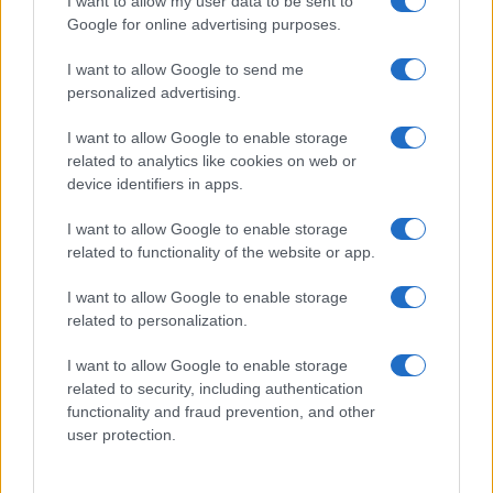
I want to allow my user data to be sent to
Google for online advertising purposes.
TEMI:
Notizie Olbia
Notizie Sardegna
I want to allow Google to send me
Olbia Notizie
Treni Sardegna
Trenitalia
personalized advertising.
I want to allow Google to enable storage
Inviaci le tue segnalazioni,
related to analytics like cookies on web or
i tuoi video e le tue foto
device identifiers in apps.
Su WhatsApp al numero +39
345 356 7512
I want to allow Google to enable storage
related to functionality of the website or app.
I want to allow Google to enable storage
related to personalization.
Notizie in tempo reale?
Entra nel canale telegram di
I want to allow Google to enable storage
related to security, including authentication
GalluraOggi.it
functionality and fraud prevention, and other
user protection.