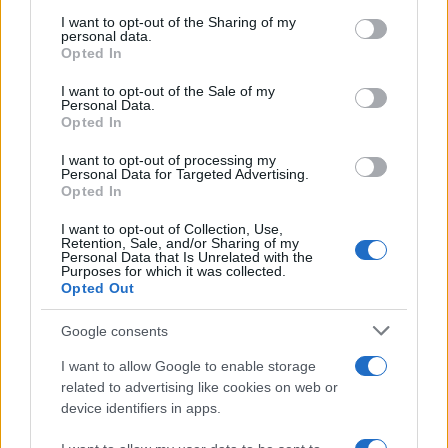
services and may gather and store information including but
not limited to your visit or usage behaviour. You may click to
I want to opt-out of the Sharing of my
personal data.
grant or deny consent to Google and its third-party tags to
Opted In
use your data for below specified purposes in below Google
consent section.
I want to opt-out of the Sale of my
Personal Data.
Opted In
I want to opt-out of processing my
Personal Data for Targeted Advertising.
Opted In
Vuoi rimuovere le pubblicità nazionali?
I want to opt-out of Collection, Use,
Retention, Sale, and/or Sharing of my
Puoi abbonarti a
soli € 1,10 al mese
Personal Data that Is Unrelated with the
cliccando
qui
Purposes for which it was collected.
Opted Out
Sei già abbonato?
Google consents
I want to allow Google to enable storage
Puoi effettuare l'accesso andando nella
related to advertising like cookies on web or
sezione
Login
dal menù del sito o
device identifiers in apps.
cliccando
qui