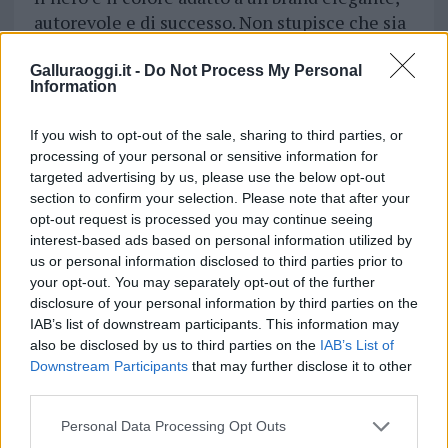
autorevole e di successo. Non stupisce che sia
il colore scelto dalla maggior parte dei brand
di lusso, da Prada, Gucci e Valentino a Chanel,
Galluraoggi.it -
Do Not Process My Personal
Information
Louis Vuitton e Yves Saint Laurent. È il colore
scelto anche da Adidas, Puma e Honda. Forse
If you wish to opt-out of the sale, sharing to third parties, or
non è la scelta più adatta a un’impresa
processing of your personal or sensitive information for
semplice, alla mano e senza fronzoli.
targeted advertising by us, please use the below opt-out
section to confirm your selection. Please note that after your
Grigio
opt-out request is processed you may continue seeing
interest-based ads based on personal information utilized by
Il grigio è un colore classico, che trasmette
us or personal information disclosed to third parties prior to
your opt-out. You may separately opt-out of the further
un’idea di maturità, forza ed equilibrio. Non
disclosure of your personal information by third parties on the
stupisce che sia stato scelto per il logo di
IAB’s list of downstream participants. This information may
Apple, Swarovski e Wikipedia e che sia il
also be disclosed by us to third parties on the
IAB’s List of
colore più diffuso nell’
industria
Downstream Participants
that may further disclose it to other
automobilistica
. Si pensi per esempio a
third parties.
Nissan, Peugeot, Mercedes-Benz, Audi, Toyota
Please note that this website/app uses one or more Google
Personal Data Processing Opt Outs
e Opel.
services and may gather and store information including but