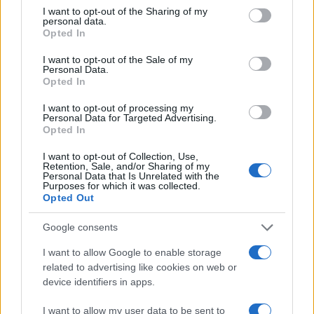
not limited to your visit or usage behaviour. You may click to
I want to opt-out of the Sharing of my
Conclusione
personal data.
grant or deny consent to Google and its third-party tags to
Opted In
use your data for below specified purposes in below Google
Non esiste un colore universalmente adatto a
consent section.
I want to opt-out of the Sale of my
Personal Data.
tutte le aziende, proprio perché ogni azienda
Opted In
è un mondo a sè. Nella scelta della tonalità più
adatta al tuo business è fondamentale tenere
I want to opt-out of processing my
Personal Data for Targeted Advertising.
conto della sua identità, del settore in cui
Opted In
opera e del target. Ci auguriamo che questa
I want to opt-out of Collection, Use,
guida su come scegliere i colori aziendali ti
Retention, Sale, and/or Sharing of my
Personal Data that Is Unrelated with the
sia stata utile.
Purposes for which it was collected.
Opted Out
Google consents
I want to allow Google to enable storage
related to advertising like cookies on web or
device identifiers in apps.
I want to allow my user data to be sent to