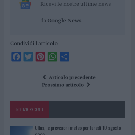
Ricevi le nostre ultime news
da
Google News
Condividi l'articolo
F
T
Pi
W
S
a
w
n
h
h
ce
it
te
at
a
Articolo precedente
b
te
re
s
re
Prossimo articolo
o
r
st
A
o
p
NOTIZIE RECENTI
k
p
Olbia, le previsioni meteo per lunedì 10 agosto