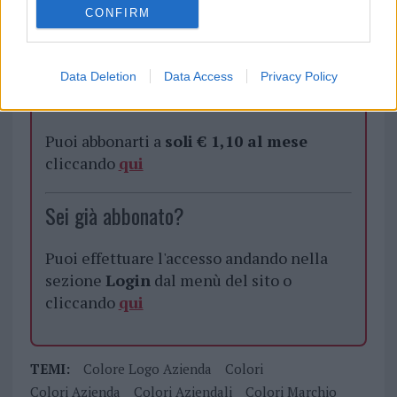
CONFIRM
Data Deletion
Data Access
Privacy Policy
Vuoi rimuovere le pubblicità nazionali?
Puoi abbonarti a
soli € 1,10 al mese
cliccando
qui
Sei già abbonato?
Puoi effettuare l'accesso andando nella
sezione
Login
dal menù del sito o
cliccando
qui
TEMI:
Colore Logo Azienda
Colori
Colori Azienda
Colori Aziendali
Colori Marchio