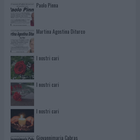
Paolo Pinna
Martina Agostina Diturco
I nostri cari
I nostri cari
I nostri cari
Giovannimaria Cabras