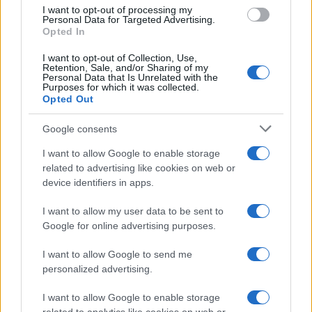
b
te
re
s
re
Prossimo articolo
I want to opt-out of processing my
o
r
st
A
Personal Data for Targeted Advertising.
Opted In
o
p
NOTIZIE RECENTI
I want to opt-out of Collection, Use,
k
p
Retention, Sale, and/or Sharing of my
Personal Data that Is Unrelated with the
Purposes for which it was collected.
Sangue, musica e solidarietà con Avis Olbia al
Opted Out
Delta Center
Google consents
I want to allow Google to enable storage
Meteo Olbia 9 agosto, temperature in calo
related to advertising like cookies on web or
device identifiers in apps.
I want to allow my user data to be sent to
Salmo finisce in ospedale a Catania, ma il tour
Google for online advertising purposes.
va avanti: “Sicilia, ci sono”
I want to allow Google to send me
personalized advertising.
Jovanotti, Gabry Ponte e Alfa: Olbia ombelico del
mondo per una notte
I want to allow Google to enable storage