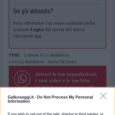
Sei già abbonato?
Puoi effettuare l'accesso andando nella
sezione
Login
dal menù del sito o
cliccando
qui
TEMI:
Comune Di La Maddalena
Lutto La Maddalena
Maria Pia Zonca
Inviaci le tue segnalazioni,
i tuoi video e le tue foto
Su WhatsApp al numero +39
345 356 7512
Galluraoggi.it -
Do Not Process My Personal
Information
If you wish to opt-out of the sale, sharing to third parties, or