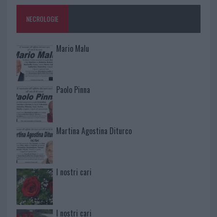
NECROLOGIE
Mario Malu
Paolo Pinna
Martina Agostina Diturco
I nostri cari
I nostri cari