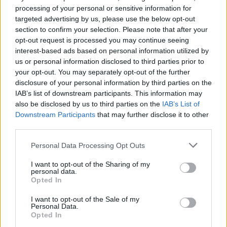
Notizie in tempo reale?
processing of your personal or sensitive information for
Entra nel canale telegram di
targeted advertising by us, please use the below opt-out
section to confirm your selection. Please note that after your
GalluraOggi.it
opt-out request is processed you may continue seeing
interest-based ads based on personal information utilized by
us or personal information disclosed to third parties prior to
your opt-out. You may separately opt-out of the further
disclosure of your personal information by third parties on the
Ricevi le nostre ultime news
IAB’s list of downstream participants. This information may
also be disclosed by us to third parties on the
IAB’s List of
Downstream Participants
that may further disclose it to other
da
Google News
third parties.
Please note that this website/app uses one or more Google
Personal Data Processing Opt Outs
services and may gather and store information including but
Condividi l'articolo
not limited to your visit or usage behaviour. You may click to
I want to opt-out of the Sharing of my
personal data.
F
T
Pi
W
S
grant or deny consent to Google and its third-party tags to
Opted In
use your data for below specified purposes in below Google
a
w
n
h
h
consent section.
I want to opt-out of the Sale of my
Personal Data.
ce
it
te
at
a
Articolo precedente
Opted In