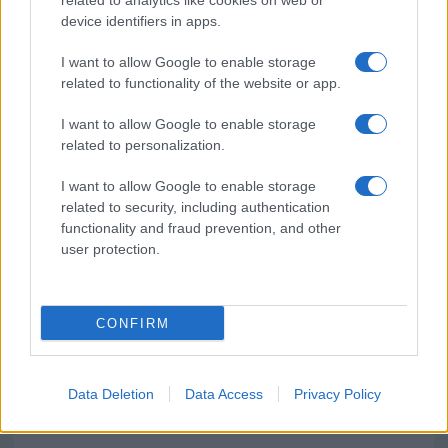
related to analytics like cookies on web or
device identifiers in apps.
Giorgia Meloni a La Maddalena, la vicesindaco:
“Orgoglio e discrezione per visita privata̶…
I want to allow Google to enable storage
related to functionality of the website or app.
Incendio nella notte a Olbia, a fuoco due furgoni
I want to allow Google to enable storage
related to personalization.
I want to allow Google to enable storage
A fuoco un deposito con bombole, intervento dei
related to security, including authentication
vigili del fuoco a Rudalza
functionality and fraud prevention, and other
user protection.
CONFIRM
Data Deletion
Data Access
Privacy Policy