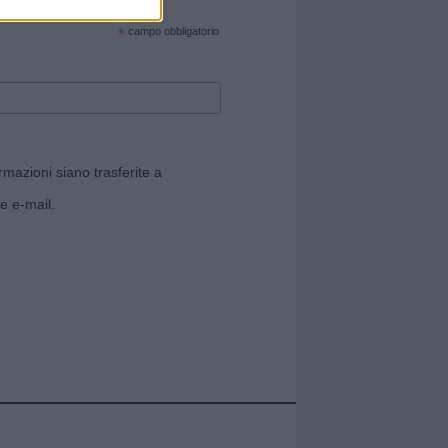
cate sul sito web!
*
campo obbligatorio
rmazioni siano trasferite a
e e-mail.