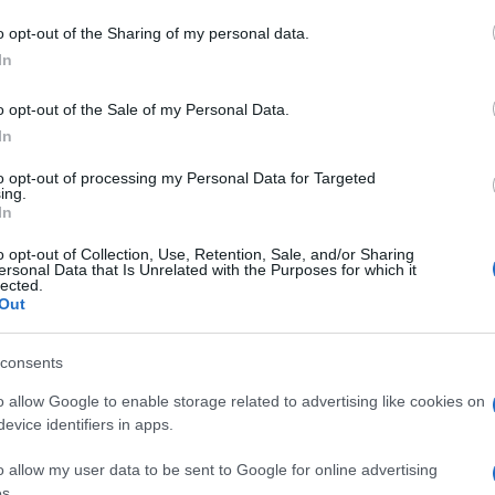
 mese
cliccando
qui
o opt-out of the Sharing of my personal data.
In
o opt-out of the Sale of my Personal Data.
do nella sezione
Login
dal menù del sito o
In
to opt-out of processing my Personal Data for Targeted
ing.
In
o opt-out of Collection, Use, Retention, Sale, and/or Sharing
ersonal Data that Is Unrelated with the Purposes for which it
lected.
Out
consents
dente
Prossimo articolo
o allow Google to enable storage related to advertising like cookies on
evice identifiers in apps.
o allow my user data to be sent to Google for online advertising
s.