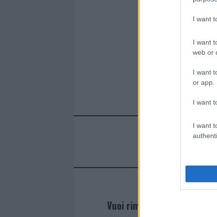
o
p
k
p
I want 
I want t
web or d
I want t
or app.
I want t
I want t
authenti
Vuoi rimanere sempre agg