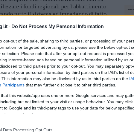
utilizzare i fondi regionali per l’abbattimento
zzando tutto il sistema ed impedendo di fatto
r attuare gli sconti. Proseguire con la politica
i.it -
Do Not Process My Personal Information
 sia per l’economia locale che per la
ó stare al passo”.
to opt-out of the sale, sharing to third parties, or processing of your per
formation for targeted advertising by us, please use the below opt-out s
rebbe essere valorizzata anche attraverso un
r selection. Please note that after your opt-out request is processed y
he consentano il tour del posto, andando a
eing interest-based ads based on personal information utilized by us or
o di veicoli”.
disclosed to third parties prior to your opt-out. You may separately opt-
losure of your personal information by third parties on the IAB’s list of
concreto che porti a un ribasso dei costi di
. This information may also be disclosed by us to third parties on the
IA
sario -. La Regione deve rammentare che è suo
Participants
that may further disclose it to other third parties.
ssitàdel suo popolo sempre, non solo un mese
 that this website/app uses one or more Google services and may gath
including but not limited to your visit or usage behaviour. You may click 
 to Google and its third-party tags to use your data for below specifi
ogle consent section.
azionali?
l Data Processing Opt Outs
NEC