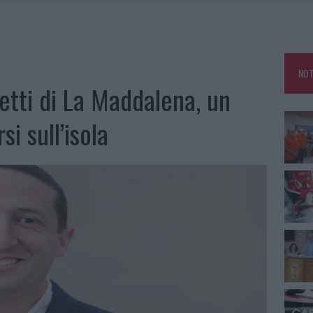
A IL CAMPO BASE: L’INAUGURAZIONE
: GRANDE PARTECIPAZIONE PER IL SUO RACCONTO
RO ACCOGLIENZA MINORI, ALBIERI: “EPISODI GRAVISSIMI”
NOT
NO LE SUITE: FURTO DA 50MILA NEL RESORT
etti di La Maddalena, un
i sull’isola