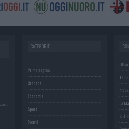
CATEGORIE
CO
Olbia
Prima pagina
Temp
Cronaca
Arza
Economia
La Ma
.com
Sport
S. T. 
Eventi