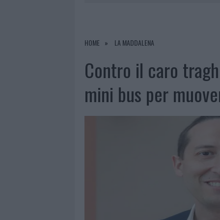
6 AGOSTO 2026
|
INCENDI, A SAN PASQUALE ARRIV
6 AGOSTO 2026
|
ANDREA MURA CONQUISTA PALAU
6 AGOSTO 2026
|
CALANGIANUS, ALLARME SUL CENT
HOME
LA MADDALENA
6 AGOSTO 2026
|
GALLURA, FINTI CLIENTI SVUOTA
Contro il caro tragh
mini bus per muovers