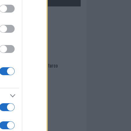
Mario Malu
Paolo Pinna
Martina Agostina Diturco
I nostri cari
I nostri cari