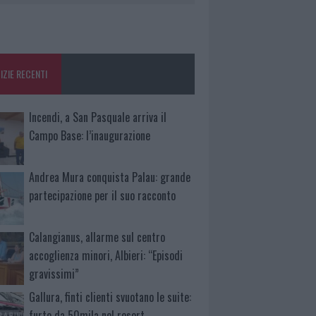
IZIE RECENTI
Incendi, a San Pasquale arriva il
Campo Base: l’inaugurazione
Andrea Mura conquista Palau: grande
partecipazione per il suo racconto
Calangianus, allarme sul centro
accoglienza minori, Albieri: “Episodi
gravissimi”
Gallura, finti clienti svuotano le suite:
furto da 50mila nel resort