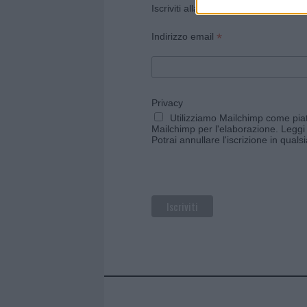
Iscriviti alla newsletter di Gallura O
*
Indirizzo email
Privacy
Utilizziamo Mailchimp come piatt
Mailchimp per l'elaborazione.
Leggi 
Potrai annullare l'iscrizione in qual