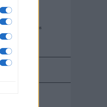
I nostri cari
Giovannimaria Cabras