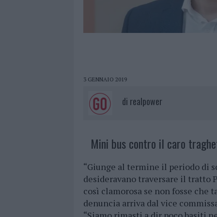
3 GENNAIO 2019
di
realpower
Mini bus contro il caro traghet
“Giunge al termine il periodo di s
desideravano traversare il tratto
così clamorosa se non fosse che t
denuncia arriva dal vice commissa
“Siamo rimasti a dir poco basiti 