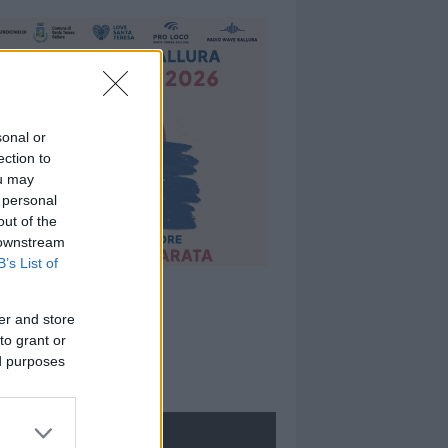
sonal or
ection to
ou may
 personal
out of the
 downstream
B’s List of
er and store
to grant or
ed purposes
ROLOGIE