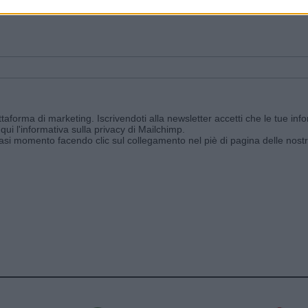
ggi e ricevi le nostre email periodiche contenenti le ultime notizie pubbli
aforma di marketing. Iscrivendoti alla newsletter accetti che le tue info
qui l'informativa sulla privacy di Mailchimp
.
siasi momento facendo clic sul collegamento nel piè di pagina delle nostr