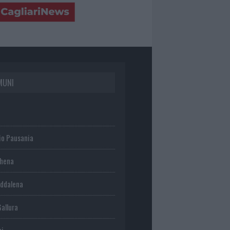
MUNI
io Pausania
chena
ddalena
Gallura