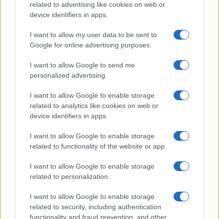
related to advertising like cookies on web or
345 356 7512
device identifiers in apps.
I want to allow my user data to be sent to
Google for online advertising purposes.
Ricevi le nostre ultime news
I want to allow Google to send me
personalized advertising.
da
Google News
I want to allow Google to enable storage
related to analytics like cookies on web or
device identifiers in apps.
Condividi l'articolo
I want to allow Google to enable storage
F
T
Pi
W
S
related to functionality of the website or app.
a
w
n
h
h
I want to allow Google to enable storage
ce
it
te
at
a
related to personalization.
Articolo precedente
b
te
re
s
re
Prossimo articolo
I want to allow Google to enable storage
o
r
st
A
related to security, including authentication
functionality and fraud prevention, and other