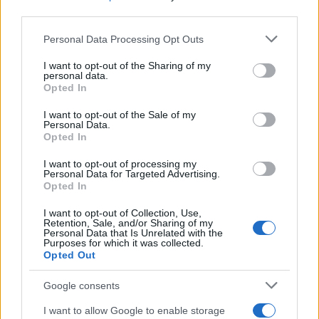
Sei già abbonato?
third parties.
Please note that this website/app uses one or more Google
Personal Data Processing Opt Outs
Puoi effettuare l'accesso andando nella
services and may gather and store information including but
sezione
Login
dal menù del sito o
not limited to your visit or usage behaviour. You may click to
I want to opt-out of the Sharing of my
personal data.
cliccando
qui
grant or deny consent to Google and its third-party tags to
Opted In
use your data for below specified purposes in below Google
consent section.
I want to opt-out of the Sale of my
Personal Data.
TEMI:
Sardinian Job Day 2019
Opted In
I want to opt-out of processing my
Notizie in tempo reale?
Personal Data for Targeted Advertising.
Entra nel canale telegram di
Opted In
GalluraOggi.it
I want to opt-out of Collection, Use,
Retention, Sale, and/or Sharing of my
Personal Data that Is Unrelated with the
Purposes for which it was collected.
Opted Out
Inviaci le tue segnalazioni,
Google consents
i tuoi video e le tue foto
Su WhatsApp al numero +39
I want to allow Google to enable storage