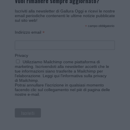
Vuoi rimanere sempre aggiornato?
Iscriviti alla newsletter di Gallura Oggi e ricevi le nostre
email periodiche contenenti le ultime notizie pubblicate
sul sito web!
*
campo obbligatorio
*
Indirizzo email
Privacy
Utilizziamo Mailchimp come piattaforma di
marketing. Iscrivendoti alla newsletter accetti che le
tue informazioni siano trasferite a Mailchimp per
l'elaborazione.
Leggi qui l'informativa sulla privacy
di Mailchimp
.
Potrai annullare l'iscrizione in qualsiasi momento
facendo clic sul collegamento nel piè di pagina delle
nostre e-mail.