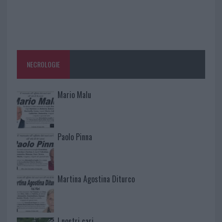
NECROLOGIE
Mario Malu
Paolo Pinna
Martina Agostina Diturco
I nostri cari