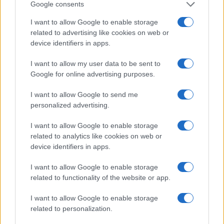
Google consents
Turiste si perdono a Tavolara: salvate dai vigili
del fuoco
I want to allow Google to enable storage
related to advertising like cookies on web or
device identifiers in apps.
Meteo Olbia 6 agosto, migliora il tempo in
Gallura
I want to allow my user data to be sent to
Google for online advertising purposes.
Incidente Olbia, poliziotto in vacanza salva 6
I want to allow Google to send me
persone: due bimbi tra i feriti
personalized advertising.
I want to allow Google to enable storage
Red Valley Festival, musica no-stop a Olbia fino
related to analytics like cookies on web or
alle 5
device identifiers in apps.
I want to allow Google to enable storage
related to functionality of the website or app.
I want to allow Google to enable storage
related to personalization.