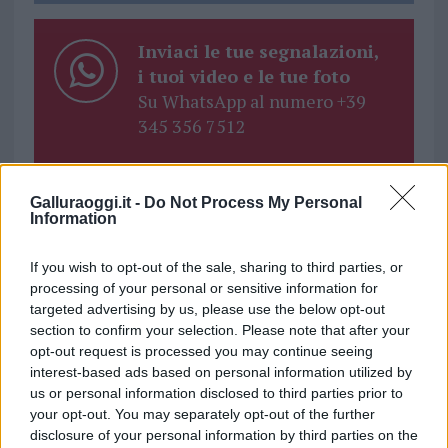
Inviaci le tue segnalazioni,
i tuoi video e le tue foto
Su WhatsApp al numero +39
345 356 7512
Galluraoggi.it -
Do Not Process My Personal
Information
Ricevi le nostre ultime news
If you wish to opt-out of the sale, sharing to third parties, or
processing of your personal or sensitive information for
da
Google News
targeted advertising by us, please use the below opt-out
section to confirm your selection. Please note that after your
opt-out request is processed you may continue seeing
Condividi l'articolo
interest-based ads based on personal information utilized by
us or personal information disclosed to third parties prior to
F
T
Pi
W
S
your opt-out. You may separately opt-out of the further
disclosure of your personal information by third parties on the