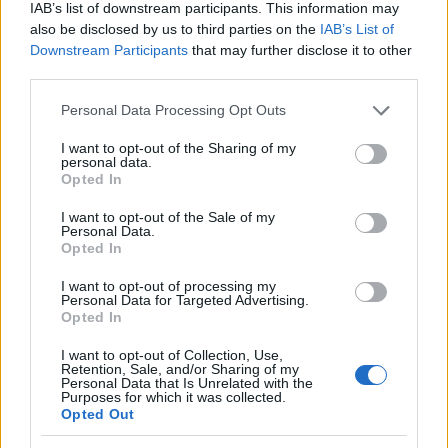
a
w
n
h
h
IAB’s list of downstream participants. This information may
ce
it
te
at
a
also be disclosed by us to third parties on the
IAB’s List of
Articolo precedente
Downstream Participants
that may further disclose it to other
b
te
re
s
re
Prossimo articolo
third parties.
o
r
st
A
Please note that this website/app uses one or more Google
Personal Data Processing Opt Outs
o
p
services and may gather and store information including but
NOTIZIE RECENTI
not limited to your visit or usage behaviour. You may click to
I want to opt-out of the Sharing of my
k
p
personal data.
grant or deny consent to Google and its third-party tags to
Opted In
use your data for below specified purposes in below Google
“Sul filo del discorso”: sold out ad Olbia per il
consent section.
I want to opt-out of the Sale of my
reading su Atzeni
Personal Data.
Opted In
I want to opt-out of processing my
La Maddalena, festa per i 30 anni del Diving
Personal Data for Targeted Advertising.
center di Tegge
Opted In
I want to opt-out of Collection, Use,
Retention, Sale, and/or Sharing of my
Esce di strada con l’auto ad Arzachena: ferito il
Personal Data that Is Unrelated with the
Purposes for which it was collected.
conducente
Opted Out