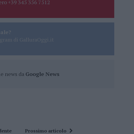
ro +39 345 356 7512
eale?
gram di GalluraOggi.it
ime news da
Google News
dente
Prossimo articolo