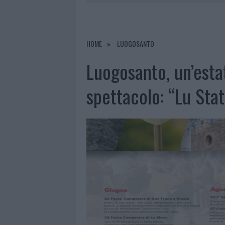
7 AGOSTO 2026
|
OLBIA, DIVIETO DI SOSTA CONT
7 AGOSTO 2026
|
PAUSA CAFFÈ IMPECCABILE: COME 
7 AGOSTO 2026
|
MONTE PINO, LA FINE DI UN LUN
HOME
LUOGOSANTO
7 AGOSTO 2026
|
MICHELLE HUNZIKER IN GALLURA,
Luogosanto, un’estat
spettacolo: “Lu Stat