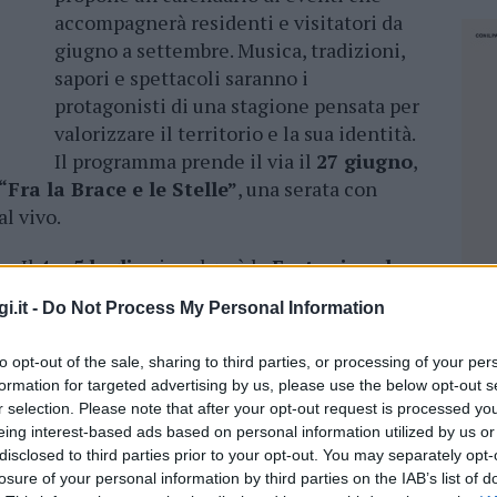
accompagnerà residenti e visitatori da
giugno a settembre. Musica, tradizioni,
sapori e spettacoli saranno i
protagonisti di una stagione pensata per
valorizzare il territorio e la sua identità.
Il programma prende il via il
27 giugno
,
“Fra la Brace e le Stelle”
, una serata con
l vivo.
o. Il
4 e 5 luglio
si svolgerà la
Festa rionale
on Santa Messa, processione, spettacoli
i.it -
Do Not Process My Personal Information
à. Lo sport sarà protagonista con il 7° memorial
 Paola Riccio. Il
7° Torneo Rodeo Open Città
to opt-out of the sale, sharing to third parties, or processing of your per
10 e 12 luglio
. L’
11 luglio
il rione San Paolo
formation for targeted advertising by us, please use the below opt-out s
 cena tradizionale e intrattenimento musicale.
r selection. Please note that after your opt-out request is processed y
eing interest-based ads based on personal information utilized by us or
ssizzendi in Locusantu”
, in programma il
18
disclosed to third parties prior to your opt-out. You may separately opt-
losure of your personal information by third parties on the IAB’s list of
animerà le vie del centro con artigiani,
NEC