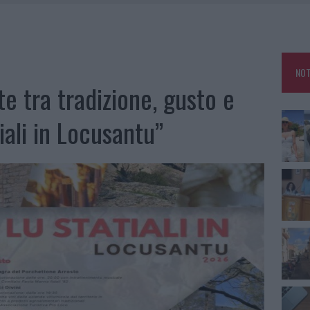
RO SPACCIO E DEGRADO: ESPLODE LA PROTESTA
SCEGLIERE LA SOLUZIONE IDEALE PER LA CASA E L’UFFICIO
GO DOLORE: STORIA E RINASCITA DELLA STRADA CHE SEGNÒ LA GALLURA
NOT
 BELLA ANCHE DAL VIVO: UN AMICO VIP SVELA COME FA
e tra tradizione, gusto e
iali in Locusantu”