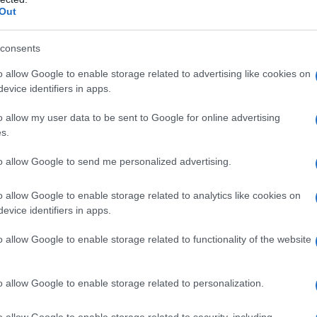
Out
è
il lavoro della Pro Loco di Luogosanto e
cu,
che con passione e impegno continua a
consents
andone tradizioni, cultura e capacità di
o allow Google to enable storage related to advertising like cookies on
evice identifiers in apps.
estivi Luogosantesi, frà manifestazioni
o allow my user data to be sent to Google for online advertising
 per i più dinamici, feste rionali che ci fanno
s.
afferma il Presidente della Pro Loco-
to allow Google to send me personalized advertising.
he capaci di soddisfare i palati più
uol vivere forti emozioni, il tutto nella
o allow Google to enable storage related to analytics like cookies on
to”.
evice identifiers in apps.
a tutte le associazioni del paese e non
o allow Google to enable storage related to functionality of the website
ale, invitano tutti coloro vogliano
abili
, ospiti graditi della nostra Comunità,
o allow Google to enable storage related to personalization.
 tutto ciò che serve per accontentare i gusti
o allow Google to enable storage related to security, including