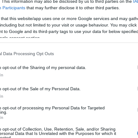
. This information may also be disclosed by us to third parties on the
IA
ti e stand gastronomici. Un appuntamento che
Participants
that may further disclose it to other third parties.
atori.
 that this website/app uses one or more Google services and may gath
ri della tradizione. Il
2 agosto
si terrà la
including but not limited to your visit or usage behaviour. You may click 
 to Google and its third-party tags to use your data for below specifi
, mentre il
7 agosto
sarà la volta di
“Calici
ogle consent section.
gustazioni di vini e prodotti tipici del
l Data Processing Opt Outs
i Santu Chilgu
. Il giorno successivo andrà in
o opt-out of the Sharing of my personal data.
Trofeo Santu Chilgu
, accompagnato da street
In
lgerà
“Li Cjusoni di Minnanna”
, evento
lluresi. Il
22 agosto
spazio invece ai più
o opt-out of the Sale of my Personal Data.
i Bambini
. A chiudere il mese sarà la
Festa di
In
osto
.
to opt-out of processing my Personal Data for Targeted
ing.
re con la storica
798ª Festa Manna di
In
gosto al 15 settembre
. Il
6 settembre
tornerà
ntre il
19 settembre
la stagione si concluderà
o opt-out of Collection, Use, Retention, Sale, and/or Sharing
ersonal Data that Is Unrelated with the Purposes for which it
la in Vespa, street food e musica.
lected.