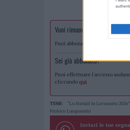
authenti
Vuoi rimuovere le pubblicità n
Puoi abbonarti a
soli € 1,10 al
Sei già abbonato?
Puoi effettuare l'accesso andan
cliccando
qui
TEMI:
“Lu Statiali In Locusantu 2026”
Proloco Luogosanto
Inviaci le tue segna