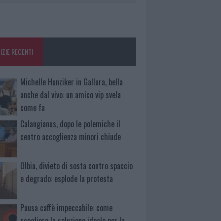
IZIE RECENTI
Michelle Hunziker in Gallura, bella
anche dal vivo: un amico vip svela
come fa
Calangianus, dopo le polemiche il
centro accoglienza minori chiude
Olbia, divieto di sosta contro spaccio
e degrado: esplode la protesta
Pausa caffè impeccabile: come
scegliere la soluzione ideale per la