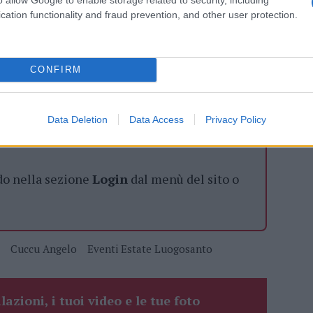
cation functionality and fraud prevention, and other user protection.
azionali?
CONFIRM
 mese
cliccando
qui
Data Deletion
Data Access
Privacy Policy
do nella sezione
Login
dal menù del sito o
Cuccu Angelo
Eventi Estate Luogosanto
lazioni, i tuoi video e le tue foto