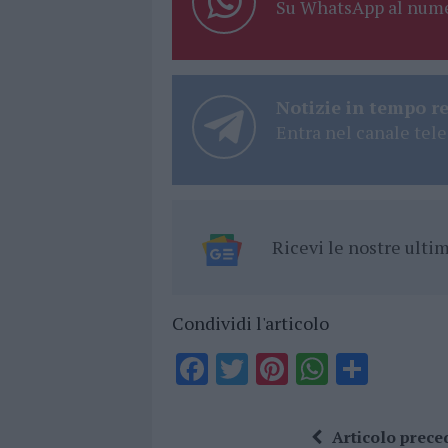
Su WhatsApp al nume
Notizie in tempo r
Entra nel canale tele
Ricevi le nostre ult
Condividi l'articolo
F
T
Pi
W
S
a
w
n
h
h
ce
it
te
at
a
Articolo prece