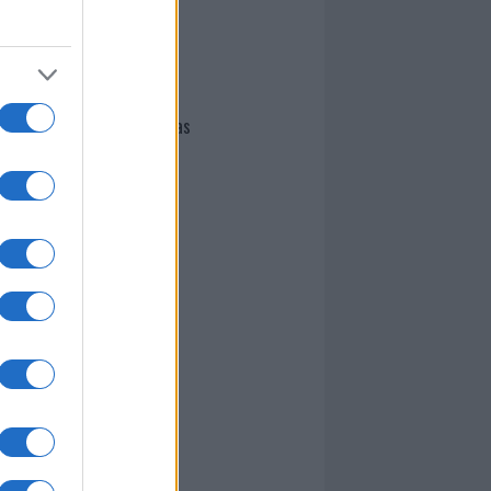
I nostri cari
Giovannimaria Cabras