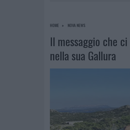
8 AGOSTO 2026
|
A FUOCO UN DEPOSITO CON BOMB
8 AGOSTO 2026
|
RISTORANTE DISTRUTTO DALLE F
7 AGOSTO 2026
|
LE PREVISIONI METEO PER IL WEE
HOME
NOVA NEWS
8 AGOSTO 2026
|
GIORGIA MELONI A LA MADDALENA
Il messaggio che ci
nella sua Gallura