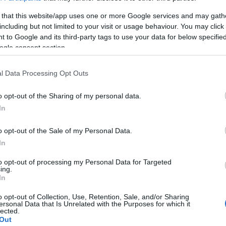
i
a migliaia di km da qui: possiamo farlo senza
tre origini, l’amore per la nostra isola.
 that this website/app uses one or more Google services and may gath
including but not limited to your visit or usage behaviour. You may click 
nza perdere la strada di casa. Come la Canalis.
 to Google and its third-party tags to use your data for below specifi
ogle consent section.
l Data Processing Opt Outs
azionali?
o opt-out of the Sharing of my personal data.
In
 mese
cliccando
qui
o opt-out of the Sale of my Personal Data.
In
to opt-out of processing my Personal Data for Targeted
do nella sezione
Login
dal menù del sito o
ing.
In
o opt-out of Collection, Use, Retention, Sale, and/or Sharing
ersonal Data that Is Unrelated with the Purposes for which it
lected.
Out