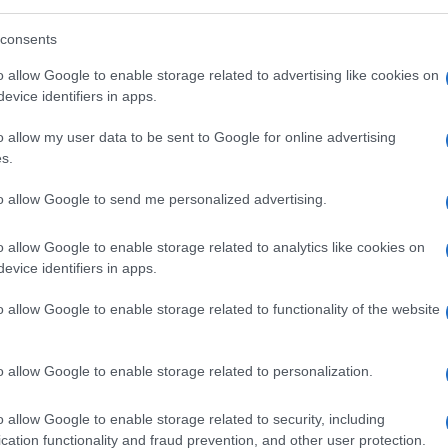
lazioni, i tuoi video e le tue foto
consents
ro +39 345 356 7512
o allow Google to enable storage related to advertising like cookies on
evice identifiers in apps.
o allow my user data to be sent to Google for online advertising
eale?
s.
gram di GalluraOggi.it
to allow Google to send me personalized advertising.
o allow Google to enable storage related to analytics like cookies on
evice identifiers in apps.
ime news da
Google News
o allow Google to enable storage related to functionality of the website
o allow Google to enable storage related to personalization.
o allow Google to enable storage related to security, including
cation functionality and fraud prevention, and other user protection.