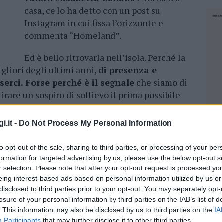
casa, ce lo ha detto con un post su
Instagram in cui fissa l’orizzonte e
commenta “Homeland”.
Ed è bello ritrovarla nell’isola. Perché la
igliori degli ultimi anni,
di presenza e
serci.
Forse perché è il segnale
che siamo di
tirare un sospiro di sollievo il prima possibile
i.it -
Do Not Process My Personal Information
racconta della nostra attitudine, delle nostre
ardegna di essere bella in tutto il mondo,
to opt-out of the sale, sharing to third parties, or processing of your per
 si ricorda la strada di casa. La Sardegna che è
formation for targeted advertising by us, please use the below opt-out s
 e porto sicuro.
r selection. Please note that after your opt-out request is processed y
eing interest-based ads based on personal information utilized by us or
truttivo, volendo essere ottimisti e volendolo
disclosed to third parties prior to your opt-out. You may separately opt-
losure of your personal information by third parties on the IAB’s list of
emplice fotografia, a uso di tutti i ragazzi che
. This information may also be disclosed by us to third parties on the
IA
ssiamo vivere le nuove tecnologie, farcela,
NEC
Participants
that may further disclose it to other third parties.