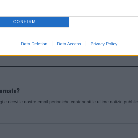
dente
Prossimo articolo
CONFIRM
Data Deletion
Data Access
Privacy Policy
Invia un Comunicato Stampa
|
Pubblicità
|
Segnala
iornato?
ggi e ricevi le nostre email periodiche contenenti le ultime notizie pubbli