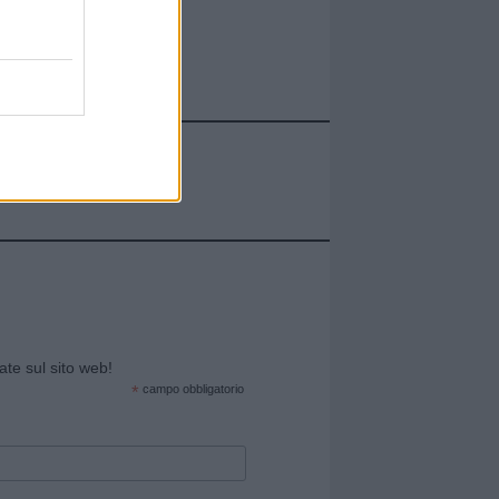
cate sul sito web!
*
campo obbligatorio