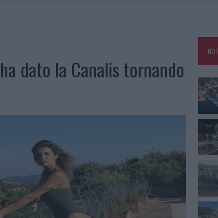
OLE, INTERVENTO DEI VIGILI DEL FUOCO A RUDALZA
IAMME A LA MADDALENA, INCENDIO A MONTI D’À RENA
KEND A OLBIA E IN GALLURA
NOT
, LA VICESINDACO: “ORGOGLIO E DISCREZIONE PER VISITA PRIVATA”
 ha dato la Canalis tornando