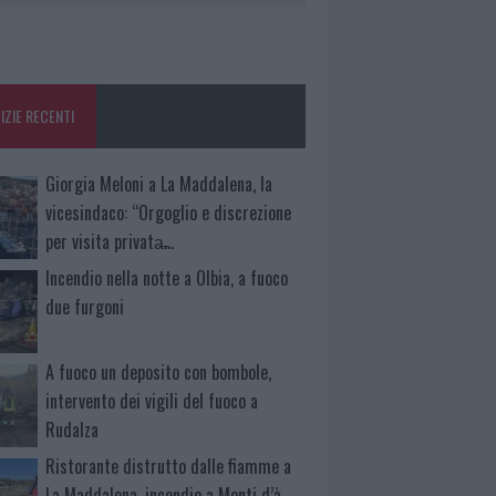
IZIE RECENTI
Giorgia Meloni a La Maddalena, la
vicesindaco: “Orgoglio e discrezione
per visita privata̶…
Incendio nella notte a Olbia, a fuoco
due furgoni
A fuoco un deposito con bombole,
intervento dei vigili del fuoco a
Rudalza
Ristorante distrutto dalle fiamme a
La Maddalena, incendio a Monti d’à