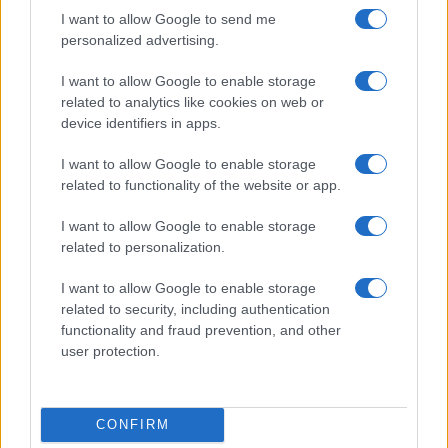
I want to allow Google to send me
Martina Agostina Diturco
personalized advertising.
I want to allow Google to enable storage
related to analytics like cookies on web or
I nostri cari
device identifiers in apps.
I want to allow Google to enable storage
related to functionality of the website or app.
I nostri cari
I want to allow Google to enable storage
related to personalization.
I nostri cari
I want to allow Google to enable storage
related to security, including authentication
functionality and fraud prevention, and other
user protection.
Giovannimaria Cabras
CONFIRM