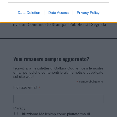
Data Deletion
Data Access
Privacy Policy
Invia un Comunicato Stampa
|
Pubblicità
|
Segnala
Vuoi rimanere sempre aggiornato?
Iscriviti alla newsletter di Gallura Oggi e ricevi le nostre
email periodiche contenenti le ultime notizie pubblicate
sul sito web!
*
campo obbligatorio
*
Indirizzo email
Privacy
Utilizziamo Mailchimp come piattaforma di