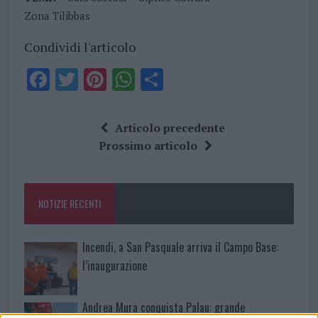
Zona Tilibbas
Condividi l'articolo
F
T
Pi
W
S
a
w
n
h
h
ce
it
te
at
a
Articolo precedente
b
te
re
s
re
Prossimo articolo
o
r
st
A
o
p
NOTIZIE RECENTI
k
p
Incendi, a San Pasquale arriva il Campo Base:
l’inaugurazione
Andrea Mura conquista Palau: grande