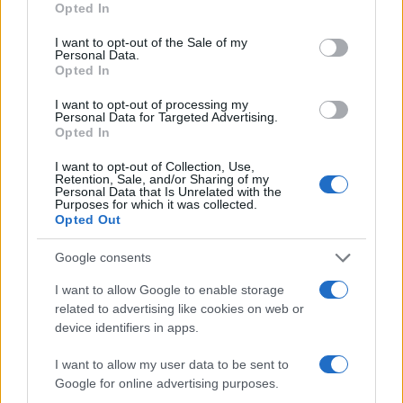
Opted In
use your data for below specified purposes in below Google
consent section.
I want to opt-out of the Sale of my
Personal Data.
Opted In
I want to opt-out of processing my
Personal Data for Targeted Advertising.
Opted In
I want to opt-out of Collection, Use,
Retention, Sale, and/or Sharing of my
Personal Data that Is Unrelated with the
Purposes for which it was collected.
NECROLOGIE
Opted Out
Google consents
Mario Malu
I want to allow Google to enable storage
related to advertising like cookies on web or
device identifiers in apps.
Paolo Pinna
I want to allow my user data to be sent to
Google for online advertising purposes.