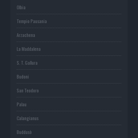
Olbia
Tempio Pausania
Arzachena
La Maddalena
S. T. Gallura
Budoni
San Teodoro
Palau
Calangianus
Buddusò