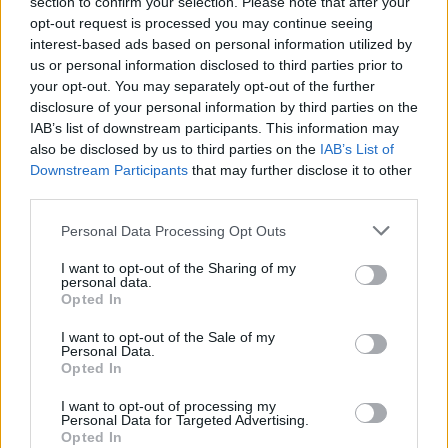
section to confirm your selection. Please note that after your
opt-out request is processed you may continue seeing
interest-based ads based on personal information utilized by
Ricevi le nostre ultime news
us or personal information disclosed to third parties prior to
your opt-out. You may separately opt-out of the further
disclosure of your personal information by third parties on the
da
Google News
IAB’s list of downstream participants. This information may
also be disclosed by us to third parties on the
IAB’s List of
Downstream Participants
that may further disclose it to other
third parties.
Condividi l'articolo
Please note that this website/app uses one or more Google
Personal Data Processing Opt Outs
F
T
Pi
W
S
services and may gather and store information including but
a
w
n
h
h
not limited to your visit or usage behaviour. You may click to
I want to opt-out of the Sharing of my
personal data.
grant or deny consent to Google and its third-party tags to
ce
it
te
at
a
Opted In
Articolo precedente
use your data for below specified purposes in below Google
b
te
re
s
re
consent section.
Prossimo articolo
I want to opt-out of the Sale of my
Personal Data.
o
r
st
A
Opted In
o
p
I want to opt-out of processing my
NOTIZIE RECENTI
Personal Data for Targeted Advertising.
k
p
Opted In