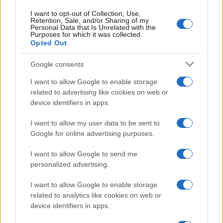
I want to opt-out of Collection, Use,
Le previsioni meteo per il weekend a Olbia e in
Retention, Sale, and/or Sharing of my
Gallura
Personal Data that Is Unrelated with the
Purposes for which it was collected.
Opted Out
Michelle Hunziker in Gallura, bella anche dal
Google consents
vivo: un amico vip svela come fa
I want to allow Google to enable storage
related to advertising like cookies on web or
Calangianus, dopo le polemiche il centro
device identifiers in apps.
accoglienza minori chiude
I want to allow my user data to be sent to
Google for online advertising purposes.
Olbia, divieto di sosta contro spaccio e degrado:
I want to allow Google to send me
esplode la protesta
personalized advertising.
Pausa caffè impeccabile: come scegliere la
I want to allow Google to enable storage
related to analytics like cookies on web or
soluzione ideale per la casa e l’ufficio
device identifiers in apps.