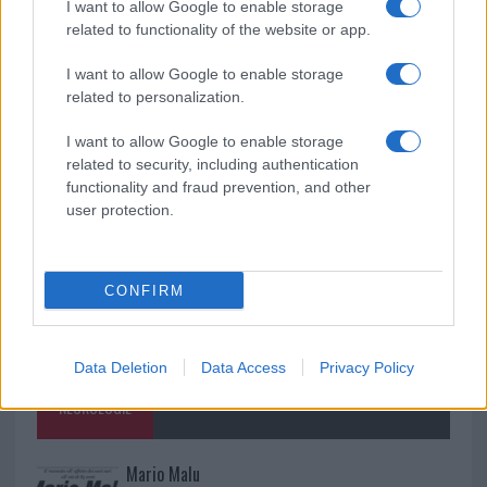
Monte Pino, la fine di un lungo dolore: storia e
I want to allow Google to enable storage
related to functionality of the website or app.
rinascita della strada che segnò la Gallura
I want to allow Google to enable storage
related to personalization.
Raid nelle campagne di Berchidda, rischio per
la rete elettrica
I want to allow Google to enable storage
related to security, including authentication
functionality and fraud prevention, and other
user protection.
CONFIRM
Data Deletion
Data Access
Privacy Policy
NECROLOGIE
Mario Malu