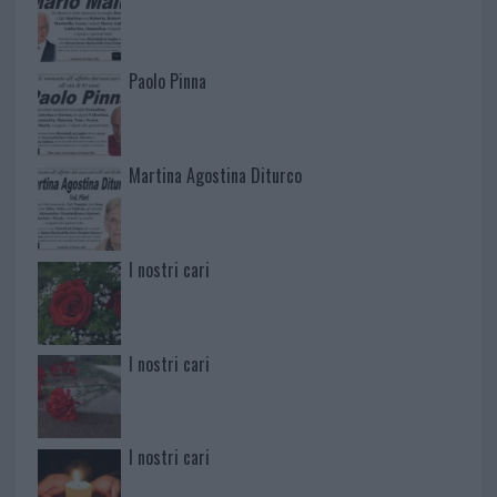
Paolo Pinna
Martina Agostina Diturco
I nostri cari
I nostri cari
I nostri cari