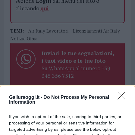
sezione
Login
dal menù del sito o
cliccando
qui
TEMI:
Air Italy Lavoratori
Licenziamenti Air Italy
Notizie Olbia
Inviaci le tue segnalazioni,
i tuoi video e le tue foto
Su WhatsApp al numero +39
345 356 7512
Galluraoggi.it -
Do Not Process My Personal
Information
Notizie in tempo reale?
Entra nel canale telegram di
If you wish to opt-out of the sale, sharing to third parties, or
GalluraOggi.it
processing of your personal or sensitive information for
targeted advertising by us, please use the below opt-out