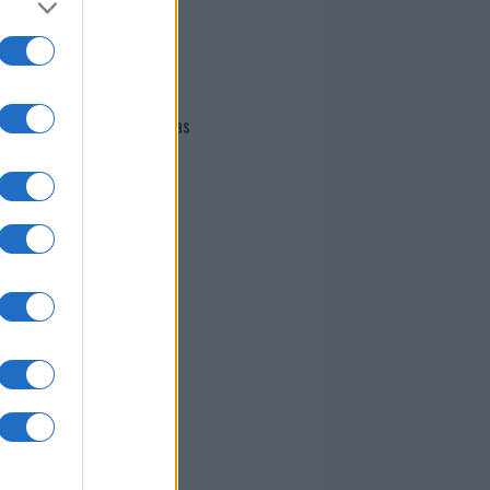
I nostri cari
Giovannimaria Cabras