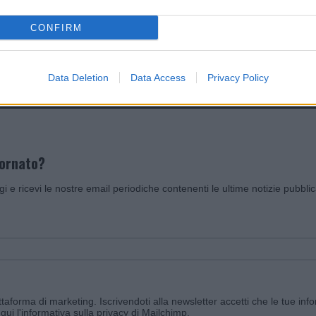
CONFIRM
Invia un Comunicato Stampa
|
Pubblicità
|
Segnala
Data Deletion
Data Access
Privacy Policy
iornato?
ggi e ricevi le nostre email periodiche contenenti le ultime notizie pubbli
aforma di marketing. Iscrivendoti alla newsletter accetti che le tue info
qui l'informativa sulla privacy di Mailchimp
.