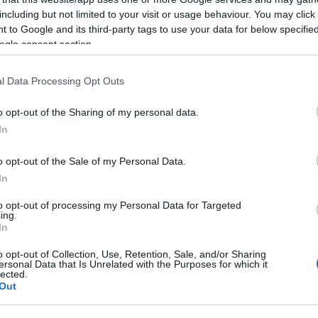
Lanfranco, Via Giudice Visconti, Via Giuseppe
including but not limited to your visit or usage behaviour. You may click 
a Guarino Guarini, Via Guido Guinizelli, Via
 to Google and its third-party tags to use your data for below specifi
ogle consent section.
 Della Quercia, Via John Fitzgerald Kennedy, Via
Robbia, Via Ludovico Antonio Muratori, Via
l Data Processing Opt Outs
ia Madrid, Via Martin Luther King, Via
bastiano Caboto, Via Stromboli, Via Tienanmen,
o opt-out of the Sharing of my personal data.
Vasco De Gama, Via Venere, Via Vincenzo
In
ttorio Bottego, Via Vulcano.
o opt-out of the Sale of my Personal Data.
e – che durante la consegna, il personale
In
 un
documento d’identità dell’intestatario
are correttamente il kit all’utenza. Qualora al
to opt-out of processing my Personal Data for Targeted
ing.
presente nessuno nell’abitazione, gli
In
 le modalità per ritirare il kit in un secondo
o opt-out of Collection, Use, Retention, Sale, and/or Sharing
ersonal Data that Is Unrelated with the Purposes for which it
lected.
Out
azionali?