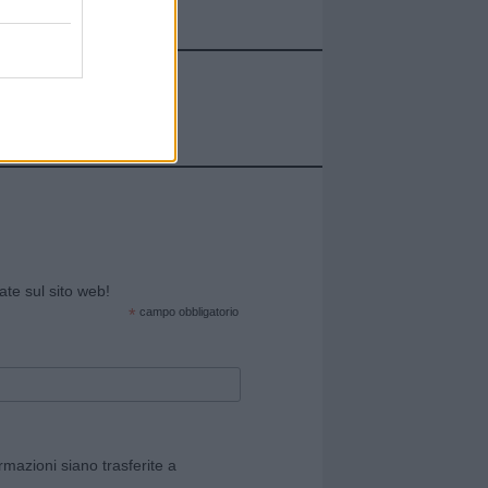
cate sul sito web!
*
campo obbligatorio
rmazioni siano trasferite a