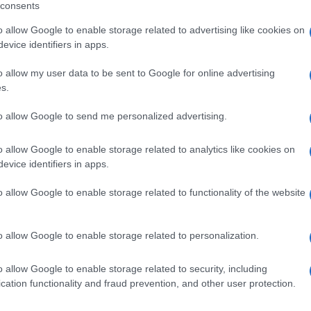
consents
 mese
cliccando
qui
o allow Google to enable storage related to advertising like cookies on
evice identifiers in apps.
o allow my user data to be sent to Google for online advertising
s.
do nella sezione
Login
dal menù del sito o
to allow Google to send me personalized advertising.
o allow Google to enable storage related to analytics like cookies on
ia
Differenziata Olbia
Mastelli Olbia
evice identifiers in apps.
o allow Google to enable storage related to functionality of the website
o allow Google to enable storage related to personalization.
o allow Google to enable storage related to security, including
cation functionality and fraud prevention, and other user protection.
dente
Prossimo articolo