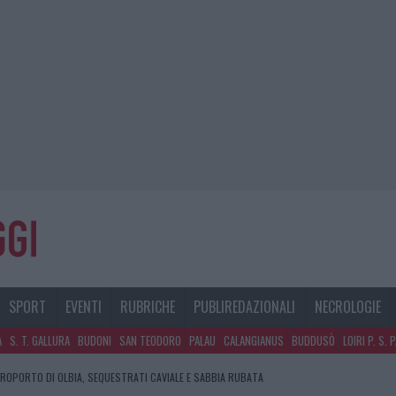
SPORT
EVENTI
RUBRICHE
PUBLIREDAZIONALI
NECROLOGIE
A
S. T. GALLURA
BUDONI
SAN TEODORO
PALAU
CALANGIANUS
BUDDUSÒ
LOIRI P. S. 
EROPORTO DI OLBIA, SEQUESTRATI CAVIALE E SABBIA RUBATA
E DI ESTETICA MEDICALE AVANZATA IN EUROPA: CLASSIFICA DEI 5 CENTRI DI