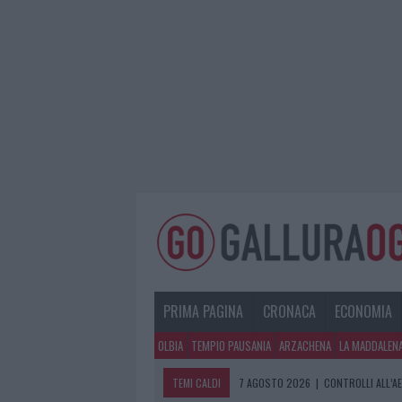
PRIMA PAGINA
CRONACA
ECONOMIA
OLBIA
TEMPIO PAUSANIA
ARZACHENA
LA MADDALEN
TEMI CALDI
7 AGOSTO 2026
|
CONTROLLI ALL’A
7 AGOSTO 2026
|
MIGLIORI CLINICH