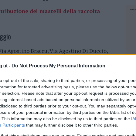
stribuzione dei mastelli della raccolta
aggio
Via Agostino Braccu, Via Agostino Di Duccio,
sandro Volta, Via Alfredo Petrucci, Via Algeri,
rra, Via Andrea Orcagna, Via Andrea Palladio,
i.it -
Do Not Process My Personal Information
 Campione, Via Antonio Averlino Filarete, Via
sci, Via Antonio Meucci, Via Antonio
to opt-out of the sale, sharing to third parties, or processing of your per
formation for targeted advertising by us, please use the below opt-out s
ldassarre Longhena, Via Benedetto Da Maiano,
r selection. Please note that after your opt-out request is processed y
Matteucci, Via Del Melograno, Via
eing interest-based ads based on personal information utilized by us or
nrico Fermi, Via Eraclito, Via Euclide, Via
disclosed to third parties prior to your opt-out. You may separately opt-
 Noce, Via Federico Confalonieri, Via Fidia, Via
losure of your personal information by third parties on the IAB’s list of
osa, Via Fra Nicola Da Gesturi, Via Francesco
. This information may also be disclosed by us to third parties on the
IA
Participants
that may further disclose it to other third parties.
ia Galeazzo Alessi, Via Galileo Galilei, Via
NEC
ashington, Via Giaime Pintor, Via Giambattista
 that this website/app uses one or more Google services and may gath