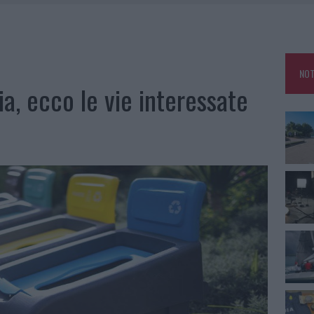
SER NON INVASIVI
U, IL COMUNE COMPLETA L’ITER
 PER COMPARSE IN COSTA SMERALDA
NOT
DE SFIDA DELLA VELA NELL’ESTATE 2026
ia, ecco le vie interessate