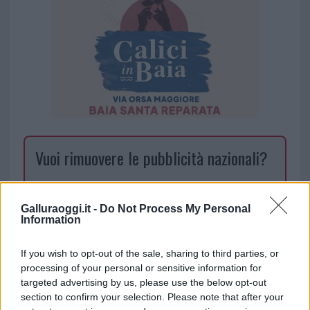
Vuoi rimuovere le pubblicità nazionali?
Puoi abbonarti a
soli € 1,10 al mese
cliccando
qui
Galluraoggi.it -
Do Not Process My Personal
Information
Sei già abbonato?
If you wish to opt-out of the sale, sharing to third parties, or
processing of your personal or sensitive information for
Puoi effettuare l'accesso andando nella
targeted advertising by us, please use the below opt-out
section to confirm your selection. Please note that after your
sezione
Login
dal menù del sito o