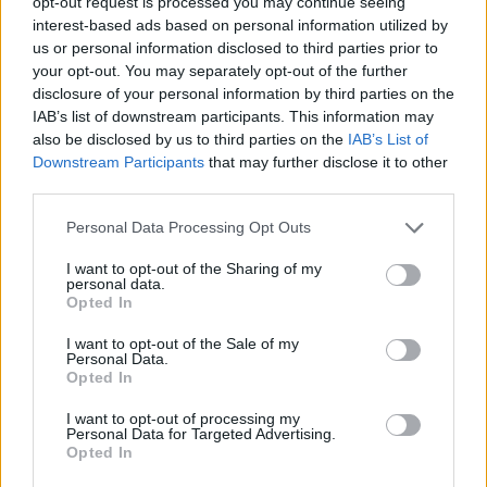
opt-out request is processed you may continue seeing
cliccando
qui
interest-based ads based on personal information utilized by
us or personal information disclosed to third parties prior to
your opt-out. You may separately opt-out of the further
TEMI:
Marella Giovannelli
disclosure of your personal information by third parties on the
IAB’s list of downstream participants. This information may
also be disclosed by us to third parties on the
IAB’s List of
Notizie in tempo reale?
Downstream Participants
that may further disclose it to other
Entra nel canale telegram di
third parties.
GalluraOggi.it
Please note that this website/app uses one or more Google
Personal Data Processing Opt Outs
services and may gather and store information including but
not limited to your visit or usage behaviour. You may click to
I want to opt-out of the Sharing of my
personal data.
grant or deny consent to Google and its third-party tags to
Opted In
Inviaci le tue segnalazioni,
use your data for below specified purposes in below Google
i tuoi video e le tue foto
consent section.
I want to opt-out of the Sale of my
Su WhatsApp al numero +39
Personal Data.
Opted In
345 356 7512
I want to opt-out of processing my
Personal Data for Targeted Advertising.
Opted In