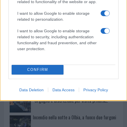
related to functionality of the website or app.
Delta Center
I want to allow Google to enable storage
related to personalization.
Meteo Olbia 9 agosto, temperature in calo
I want to allow Google to enable storage
related to security, including authentication
functionality and fraud prevention, and other
Salmo finisce in ospedale a Catania, ma il tour
user protection.
va avanti: “Sicilia, ci sono”
Jovanotti, Gabry Ponte e Alfa: Olbia ombelico del
CONFIRM
mondo per una notte
Data Deletion
Data Access
Privacy Policy
Giorgia Meloni a La Maddalena, la vicesindaco:
“Orgoglio e discrezione per visita privata̶…
Incendio nella notte a Olbia, a fuoco due furgoni