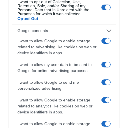
I want to opt-out of Collection, Use,
Retention, Sale, and/or Sharing of my
Ricevi le nostre ultime news
Personal Data that Is Unrelated with the
Purposes for which it was collected.
Opted Out
da
Google News
Google consents
I want to allow Google to enable storage
Condividi l'articolo
related to advertising like cookies on web or
device identifiers in apps.
F
T
Pi
W
S
a
w
n
h
h
I want to allow my user data to be sent to
Google for online advertising purposes.
ce
it
te
at
a
Articolo precedente
b
te
re
s
re
I want to allow Google to send me
Prossimo articolo
personalized advertising.
o
r
st
A
o
p
I want to allow Google to enable storage
related to analytics like cookies on web or
NOTIZIE RECENTI
k
p
device identifiers in apps.
I want to allow Google to enable storage
Sangue, musica e solidarietà con Avis Olbia al