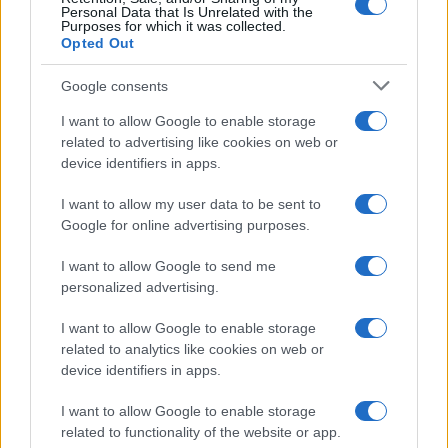
Personal Data that Is Unrelated with the
Purposes for which it was collected.
TEMI:
Chiesa Di San Paolo Olbia
Notizie Olbia
Opted Out
Riti Settimana Santa
Settimana Santa Olbia
Google consents
Condividi l'articolo
I want to allow Google to enable storage
related to advertising like cookies on web or
F
T
Pi
W
S
device identifiers in apps.
a
w
n
h
h
I want to allow my user data to be sent to
ce
it
te
at
a
Articolo precedente
Google for online advertising purposes.
b
te
re
s
re
Prossimo articolo
I want to allow Google to send me
o
r
st
A
personalized advertising.
o
p
I want to allow Google to enable storage
NOTIZIE RECENTI
k
p
related to analytics like cookies on web or
device identifiers in apps.
Migliori cliniche di estetica medicale avanzata
I want to allow Google to enable storage
in Europa: classifica dei 5 centri di riferimento
related to functionality of the website or app.
pe…