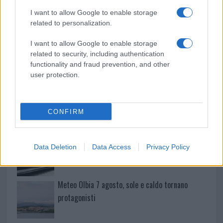
I want to allow Google to enable storage
Incendi, a San Pasquale arriva il Campo Base:
related to personalization.
l’inaugurazione
I want to allow Google to enable storage
related to security, including authentication
Andrea Mura conquista Palau: grande
functionality and fraud prevention, and other
partecipazione per il suo racconto
user protection.
Calangianus, allarme sul centro accoglienza
minori, Albieri: “Episodi gravissimi”
CONFIRM
Gallura, finti clienti svuotano le suite: furto da
Data Deletion
Data Access
Privacy Policy
50mila nel resort
Meteo Olbia 7 agosto, sole e caldo tornano
protagonisti