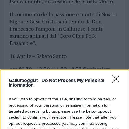
Iscravamentu; Processione del Cristo Morto.
Il commento della passione e morte di Nostro
Signore Gesù Cristo sarà tenuto da Don
Francesco Tamponi in Gallurese. I canti
saranno animati dal “Coro Olbia Folk
Ensamble”.
16 Aprile – Sabato Santo
ore 09,30 – 12:30 / 16:30-18:30 Confessioni.
(Don Gianni Satta)
Galluraoggi.it -
Do Not Process My Personal
Information
ore 21,00 Inizio della Veglia Pasquale.
LUCERNARIO. Liturgia della Parola – Liturgia
If you wish to opt-out of the sale, sharing to third parties, or
Battesimale – Liturgia Eucaristica
processing of your personal or sensitive information for
targeted advertising by us, please use the below opt-out
17 Aprile Domenica di Pasqua di
section to confirm your selection. Please note that after your
Resurrezione
opt-out request is processed you may continue seeing