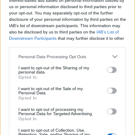
interest-based ads based on personal information utilized by
us or personal information disclosed to third parties prior to
ore 10,00 Santa Messa. Al termine della
your opt-out. You may separately opt-out of the further
messa, distribuzione del pane Pasquale.
disclosure of your personal information by third parties on the
IAB’s list of downstream participants. This information may
ore 11,30 Processione di “S’Incontru” di Cristo
also be disclosed by us to third parties on the
IAB’s List of
Risorto con la Madonna, Regina Coeli Laetare
Downstream Participants
that may further disclose it to other
third parties.
Vuoi rimuovere le pubblicità nazionali?
Please note that this website/app uses one or more Google
Personal Data Processing Opt Outs
services and may gather and store information including but
not limited to your visit or usage behaviour. You may click to
I want to opt-out of the Sharing of my
Puoi abbonarti a
soli € 1,10 al mese
personal data.
grant or deny consent to Google and its third-party tags to
cliccando
qui
Opted In
use your data for below specified purposes in below Google
consent section.
I want to opt-out of the Sale of my
Personal Data.
Sei già abbonato?
Opted In
Puoi effettuare l'accesso andando nella
I want to opt-out of processing my
Personal Data for Targeted Advertising.
sezione
Login
dal menù del sito o
Opted In
cliccando
qui
I want to opt-out of Collection, Use,
Retention, Sale, and/or Sharing of my