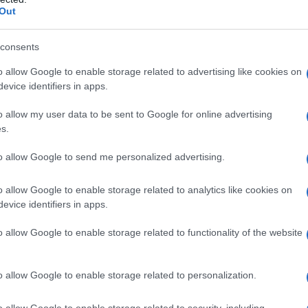
Out
consents
azionali?
o allow Google to enable storage related to advertising like cookies on
evice identifiers in apps.
 mese
cliccando
qui
o allow my user data to be sent to Google for online advertising
s.
to allow Google to send me personalized advertising.
do nella sezione
Login
dal menù del sito o
o allow Google to enable storage related to analytics like cookies on
evice identifiers in apps.
o allow Google to enable storage related to functionality of the website
o allow Google to enable storage related to personalization.
lazioni, i tuoi video e le tue foto
ro +39 345 356 7512
o allow Google to enable storage related to security, including