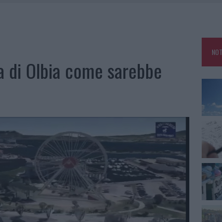
ESA GALLURA, LA SEGNALAZIONE DEI RESIDENTI
 UN CHIOSCO E DUE FURGONI: LE INDAGINI
A GALLURESE CON IL “POKER LETTERARIO”
NOT
R LUNEDÌ 10 AGOSTO 2026
a di Olbia come sarebbe