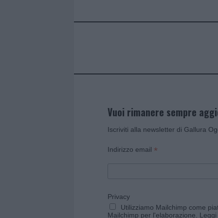
o
r
st
A
o
p
k
p
Vuoi rimanere sempre agg
Iscriviti alla newsletter di Gallura O
*
Indirizzo email
Privacy
Utilizziamo Mailchimp come piatt
Mailchimp per l'elaborazione.
Leggi 