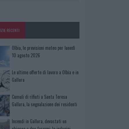
IZIE RECENTI
Olbia, le previsioni meteo per lunedì
10 agosto 2026
Le ultime offerte di lavoro a Olbia e in
Gallura
Cumuli di rifiuti a Santa Teresa
Gallura, la segnalazione dei residenti
Incendi in Gallura, devastati un
chiosco e due furgoni: le indagini