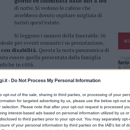
giorno ed illuminata dalle luci a led
di notte. Si vedono le cabine che
avrebbero dovuto ospitare migliaia di
turisti quest’estate.
Si leggono i numeri della Smeralda: 36
NEC
, ideale per eventi romantici su prenotazione,
 con disabilità.
Questa la ruota panoramica di
ta essere quella presentata dalla famiglia
udiche in città.
versamente. I tempi per la realizzazione della
i.it -
Do Not Process My Personal Information
, l’Autorità portuale, deputata a decidere
 ha fatto una serie
di osservazioni, e
to opt-out of the sale, sharing to third parties, or processing of your per
derato un simbolo delle principali città del
formation for targeted advertising by us, please use the below opt-out s
rà per il momento un sogno.
r selection. Please note that after your opt-out request is processed y
eing interest-based ads based on personal information utilized by us or
 più i tempi tecnici per realizzarla.
Eppure
disclosed to third parties prior to your opt-out. You may separately opt-
losure of your personal information by third parties on the IAB’s list of
 panoramica di Olbia, sia quello