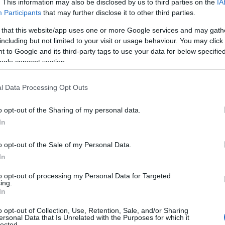
. This information may also be disclosed by us to third parties on the
IA
no
che dalla ditta Lupetti, avevano quella
Participants
that may further disclose it to other third parties.
e senza condizionamenti. Tutto rimandato al
 that this website/app uses one or more Google services and may gath
including but not limited to your visit or usage behaviour. You may click 
 to Google and its third-party tags to use your data for below specifi
ogle consent section.
l Data Processing Opt Outs
o opt-out of the Sharing of my personal data.
In
o opt-out of the Sale of my Personal Data.
In
to opt-out of processing my Personal Data for Targeted
ing.
In
o opt-out of Collection, Use, Retention, Sale, and/or Sharing
ersonal Data that Is Unrelated with the Purposes for which it
lected.