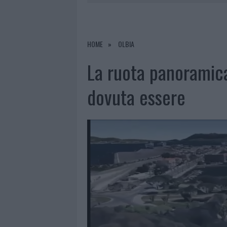
9 AGOSTO 2026
|
CUMULI DI RIFIUTI A SANTA TER
9 AGOSTO 2026
|
INCENDI IN GALLURA, DEVASTATI
9 AGOSTO 2026
|
CANNIGIONE CELEBRA LA CULTUR
HOME
OLBIA
9 AGOSTO 2026
|
OLBIA, LE PREVISIONI METEO PE
La ruota panoramic
dovuta essere