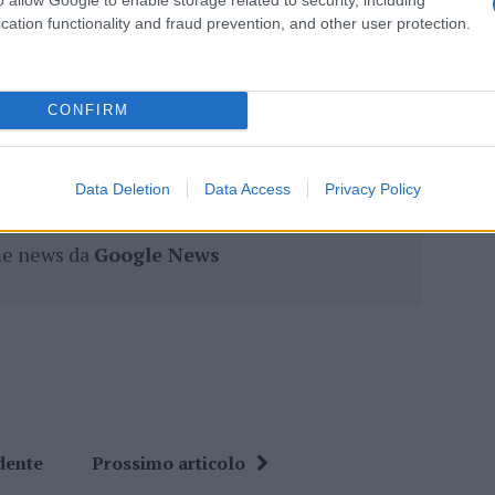
cation functionality and fraud prevention, and other user protection.
eale?
CONFIRM
gram di GalluraOggi.it
Data Deletion
Data Access
Privacy Policy
ime news da
Google News
dente
Prossimo articolo