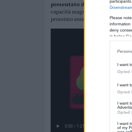
participants
presentato dalla famiglia Moi
Downstream 
capacità magnetica di affascinar
Please note
prossimo anno?
information 
deny consent
in below Go
Persona
I want t
Opted 
I want t
Opted 
I want 
Advertis
Opted 
I want t
of my P
was col