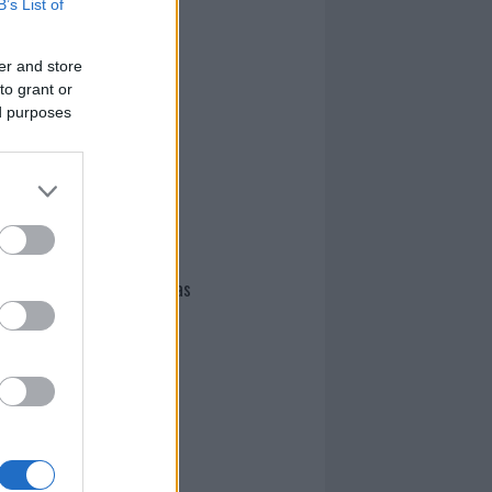
B’s List of
I nostri cari
er and store
to grant or
I nostri cari
ed purposes
I nostri cari
Giovannimaria Cabras