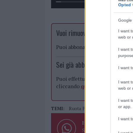
Opted 
Google 
Vuoi rimuovere le pubblicità n
I want t
web or d
Puoi abbonarti a
soli € 1,10 al
I want t
purpose
Sei già abbonato?
I want 
Puoi effettuare l'accesso andan
I want t
cliccando
qui
web or d
I want t
or app.
TEMI:
Ruota Panoramica Olbia
I want t
Inviaci le tue segna
Su WhatsApp al nume
I want t