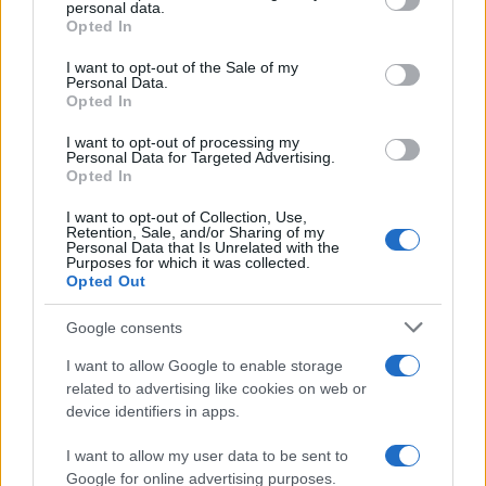
Rachel Thonson
Scuola Inglese Olbia
personal data.
grant or deny consent to Google and its third-party tags to
Opted In
Scuola Olbia
use your data for below specified purposes in below Google
consent section.
I want to opt-out of the Sale of my
Inviaci le tue segnalazioni,
Personal Data.
Opted In
i tuoi video e le tue foto
Su WhatsApp al numero +39
I want to opt-out of processing my
Personal Data for Targeted Advertising.
345 356 7512
Opted In
I want to opt-out of Collection, Use,
Retention, Sale, and/or Sharing of my
Personal Data that Is Unrelated with the
Purposes for which it was collected.
Notizie in tempo reale?
Opted Out
Entra nel canale telegram di
GalluraOggi.it
Google consents
I want to allow Google to enable storage
related to advertising like cookies on web or
device identifiers in apps.
Ricevi le nostre ultime news
I want to allow my user data to be sent to
Google for online advertising purposes.