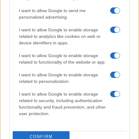
da
Google News
I want to allow Google to send me
personalized advertising.
Condividi l'articolo
I want to allow Google to enable storage
related to analytics like cookies on web or
F
T
Pi
W
S
device identifiers in apps.
a
w
n
h
h
I want to allow Google to enable storage
ce
it
te
at
a
related to functionality of the website or app.
Articolo precedente
b
te
re
s
re
Prossimo articolo
I want to allow Google to enable storage
o
r
st
A
related to personalization.
o
p
I want to allow Google to enable storage
NOTIZIE RECENTI
k
p
related to security, including authentication
functionality and fraud prevention, and other
user protection.
Giorgia Meloni a La Maddalena, la vicesindaco:
“Orgoglio e discrezione per visita privata̶…
CONFIRM