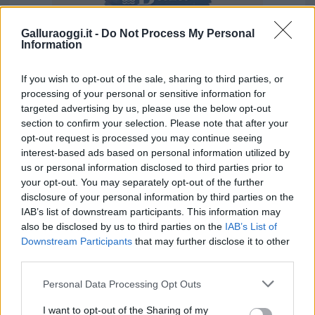
Galluraoggi.it -
Do Not Process My Personal
Information
Vuoi rimuovere le pubblicità nazionali?
If you wish to opt-out of the sale, sharing to third parties, or
processing of your personal or sensitive information for
targeted advertising by us, please use the below opt-out
Puoi abbonarti a
soli € 1,10 al mese
section to confirm your selection. Please note that after your
cliccando
qui
opt-out request is processed you may continue seeing
interest-based ads based on personal information utilized by
us or personal information disclosed to third parties prior to
Sei già abbonato?
your opt-out. You may separately opt-out of the further
disclosure of your personal information by third parties on the
Puoi effettuare l'accesso andando nella
IAB’s list of downstream participants. This information may
sezione
Login
dal menù del sito o
also be disclosed by us to third parties on the
IAB’s List of
Downstream Participants
that may further disclose it to other
cliccando
qui
third parties.
Please note that this website/app uses one or more Google
Personal Data Processing Opt Outs
services and may gather and store information including but
TEMI:
New Beginnings Baby Sensory
not limited to your visit or usage behaviour. You may click to
I want to opt-out of the Sharing of my