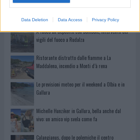
Incendio nella notte a Olbia, a fuoco due furgoni
Data Deletion
Data Access
Privacy Policy
A fuoco un deposito con bombole, intervento dei
vigili del fuoco a Rudalza
Ristorante distrutto dalle fiamme a La
Maddalena, incendio a Monti d’à rena
Le previsioni meteo per il weekend a Olbia e in
Gallura
Michelle Hunziker in Gallura, bella anche dal
vivo: un amico vip svela come fa
Calangianus, dopo le polemiche il centro