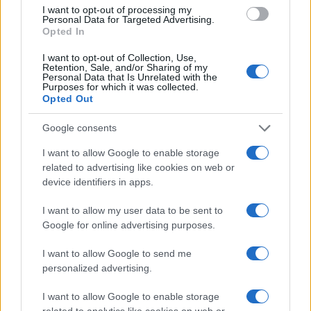
Meteo Olbia 6 agosto, migliora il tempo in
I want to opt-out of processing my
Gallura
Personal Data for Targeted Advertising.
Opted In
Incidente Olbia, poliziotto in vacanza salva 6
I want to opt-out of Collection, Use,
Retention, Sale, and/or Sharing of my
persone: due bimbi tra i feriti
Personal Data that Is Unrelated with the
Purposes for which it was collected.
Opted Out
Red Valley Festival, musica no-stop a Olbia fino
Google consents
alle 5
I want to allow Google to enable storage
related to advertising like cookies on web or
device identifiers in apps.
I want to allow my user data to be sent to
Google for online advertising purposes.
I want to allow Google to send me
personalized advertising.
I want to allow Google to enable storage
related to analytics like cookies on web or