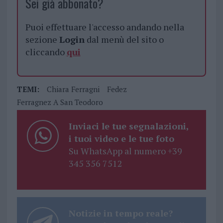
Sei già abbonato?
Puoi effettuare l'accesso andando nella
sezione
Login
dal menù del sito o
cliccando
qui
TEMI:
Chiara Ferragni
Fedez
Ferragnez A San Teodoro
Inviaci le tue segnalazioni,
i tuoi video e le tue foto
Su WhatsApp al numero +39
345 356 7512
Notizie in tempo reale?