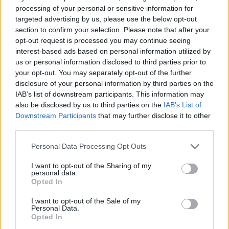
o
r
st
A
processing of your personal or sensitive information for
o
p
targeted advertising by us, please use the below opt-out
NOTIZIE RECENTI
k
p
section to confirm your selection. Please note that after your
opt-out request is processed you may continue seeing
interest-based ads based on personal information utilized by
“Sul filo del discorso”: sold out ad Olbia per il
us or personal information disclosed to third parties prior to
reading su Atzeni
your opt-out. You may separately opt-out of the further
disclosure of your personal information by third parties on the
IAB’s list of downstream participants. This information may
La Maddalena, festa per i 30 anni del Diving
also be disclosed by us to third parties on the
IAB’s List of
center di Tegge
Downstream Participants
that may further disclose it to other
third parties.
Esce di strada con l’auto ad Arzachena: ferito il
Please note that this website/app uses one or more Google
Personal Data Processing Opt Outs
conducente
services and may gather and store information including but
not limited to your visit or usage behaviour. You may click to
I want to opt-out of the Sharing of my
personal data.
grant or deny consent to Google and its third-party tags to
Opted In
Turiste si perdono a Tavolara: salvate dai vigili
use your data for below specified purposes in below Google
del fuoco
consent section.
I want to opt-out of the Sale of my
Personal Data.
Opted In