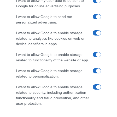
I want to allow my user data to be sent to
Google for online advertising purposes.
Raid nelle campagne di Berchidda, rischio per
I want to allow Google to send me
la rete elettrica
personalized advertising.
I want to allow Google to enable storage
related to analytics like cookies on web or
device identifiers in apps.
I want to allow Google to enable storage
related to functionality of the website or app.
I want to allow Google to enable storage
related to personalization.
NECROLOGIE
I want to allow Google to enable storage
related to security, including authentication
functionality and fraud prevention, and other
Mario Malu
user protection.