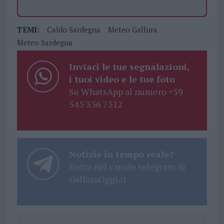
TEMI:
Caldo Sardegna
Meteo Gallura
Meteo Sardegna
Inviaci le tue segnalazioni,
i tuoi video e le tue foto
Su WhatsApp al numero +39
345 356 7512
Notizie in tempo reale?
Entra nel canale telegram di
GalluraOggi.it