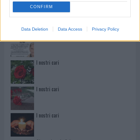
CONFIRM
Paolo Pinna
Data Deletion
Data Access
Privacy Policy
Martina Agostina Diturco
I nostri cari
I nostri cari
I nostri cari