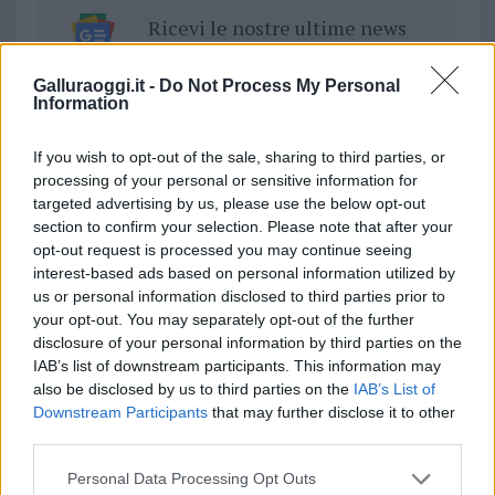
Ricevi le nostre ultime news
da
Google News
Galluraoggi.it -
Do Not Process My Personal
Information
If you wish to opt-out of the sale, sharing to third parties, or
Condividi l'articolo
processing of your personal or sensitive information for
targeted advertising by us, please use the below opt-out
F
T
Pi
W
S
section to confirm your selection. Please note that after your
a
w
n
h
h
opt-out request is processed you may continue seeing
interest-based ads based on personal information utilized by
ce
it
te
at
a
Articolo precedente
us or personal information disclosed to third parties prior to
b
te
re
s
re
your opt-out. You may separately opt-out of the further
Prossimo articolo
disclosure of your personal information by third parties on the
o
r
st
A
IAB’s list of downstream participants. This information may
o
p
also be disclosed by us to third parties on the
IAB’s List of
Downstream Participants
that may further disclose it to other
NOTIZIE RECENTI
k
p
third parties.
Please note that this website/app uses one or more Google
Personal Data Processing Opt Outs
Le previsioni meteo per il weekend a Olbia e in