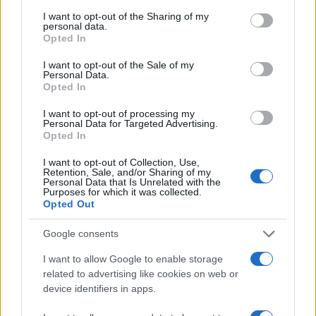
services and may gather and store information including but
Gallura
not limited to your visit or usage behaviour. You may click to
I want to opt-out of the Sharing of my
personal data.
grant or deny consent to Google and its third-party tags to
Opted In
use your data for below specified purposes in below Google
Michelle Hunziker in Gallura, bella anche dal
consent section.
I want to opt-out of the Sale of my
vivo: un amico vip svela come fa
Personal Data.
Opted In
Calangianus, dopo le polemiche il centro
I want to opt-out of processing my
Personal Data for Targeted Advertising.
accoglienza minori chiude
Opted In
I want to opt-out of Collection, Use,
Olbia, divieto di sosta contro spaccio e degrado:
Retention, Sale, and/or Sharing of my
Personal Data that Is Unrelated with the
esplode la protesta
Purposes for which it was collected.
Opted Out
Pausa caffè impeccabile: come scegliere la
Google consents
soluzione ideale per la casa e l’ufficio
I want to allow Google to enable storage
related to advertising like cookies on web or
device identifiers in apps.
Monte Pino, la fine di un lungo dolore: storia e
rinascita della strada che segnò la Gallura