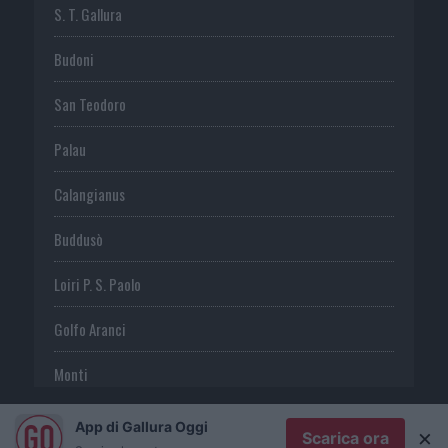
S. T. Gallura
Budoni
San Teodoro
Palau
Calangianus
Buddusò
Loiri P. S. Paolo
Golfo Aranci
Monti
Telti
App di Gallura Oggi
×
Scarica ora