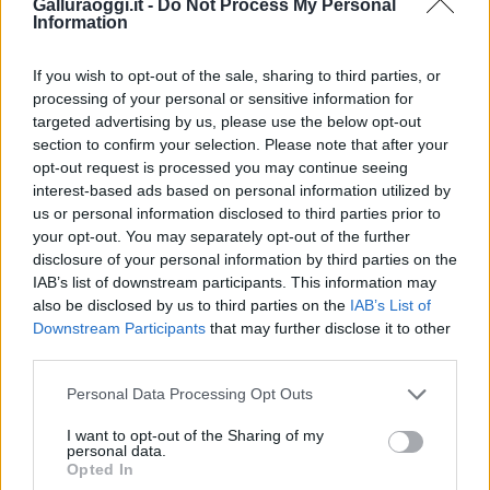
Galluraoggi.it -
Do Not Process My Personal
Condividi l'articolo
Information
F
T
Pi
W
S
If you wish to opt-out of the sale, sharing to third parties, or
a
w
n
h
h
processing of your personal or sensitive information for
ce
it
te
at
a
targeted advertising by us, please use the below opt-out
Articolo precedente
section to confirm your selection. Please note that after your
b
te
re
s
re
Prossimo articolo
opt-out request is processed you may continue seeing
o
r
st
A
interest-based ads based on personal information utilized by
us or personal information disclosed to third parties prior to
o
p
your opt-out. You may separately opt-out of the further
NOTIZIE RECENTI
k
p
disclosure of your personal information by third parties on the
IAB’s list of downstream participants. This information may
also be disclosed by us to third parties on the
IAB’s List of
Incendi, a San Pasquale arriva il Campo Base:
Downstream Participants
that may further disclose it to other
l’inaugurazione
third parties.
Please note that this website/app uses one or more Google
Personal Data Processing Opt Outs
Andrea Mura conquista Palau: grande
services and may gather and store information including but
not limited to your visit or usage behaviour. You may click to
I want to opt-out of the Sharing of my
partecipazione per il suo racconto
personal data.
grant or deny consent to Google and its third-party tags to
Opted In
use your data for below specified purposes in below Google