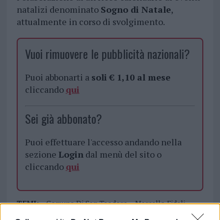
natalizi denominato
Sogno di Natale
,
attualmente in corso di svolgimento.
Vuoi rimuovere le pubblicità nazionali?
Puoi abbonarti a
soli € 1,10 al mese
cliccando
qui
Sei già abbonato?
Puoi effettuare l'accesso andando nella
sezione
Login
dal menù del sito o
cliccando
qui
TEMI:
Comune Di San Teodoro
Marcello Fideli