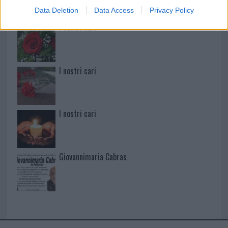
Data Deletion
Data Access
Privacy Policy
I nostri cari
I nostri cari
I nostri cari
Giovannimaria Cabras