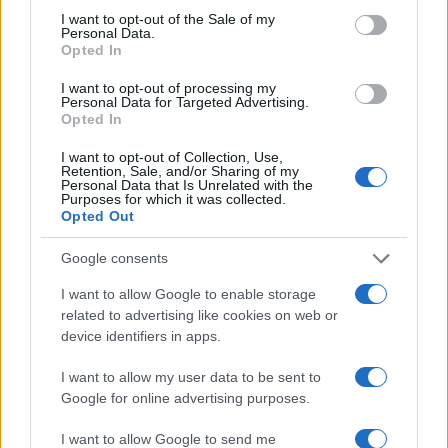
Calangianus, allarme sul centro accoglienza
consent section.
I want to opt-out of the Sale of my
Personal Data.
minori, Albieri: “Episodi gravissimi”
Opted In
I want to opt-out of processing my
Gallura, finti clienti svuotano le suite: furto da
Personal Data for Targeted Advertising.
Opted In
50mila nel resort
I want to opt-out of Collection, Use,
Retention, Sale, and/or Sharing of my
Meteo Olbia 7 agosto, sole e caldo tornano
Personal Data that Is Unrelated with the
Purposes for which it was collected.
protagonisti
Opted Out
Google consents
Test tunnel Olbia: rampe chiuse ancora fino a
fine agosto
I want to allow Google to enable storage
related to advertising like cookies on web or
device identifiers in apps.
Aggius conquista la classifica delle mete più
amate dell’estate 2026
I want to allow my user data to be sent to
Google for online advertising purposes.
I want to allow Google to send me