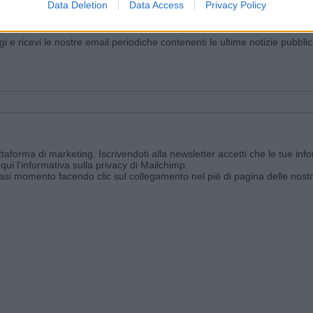
Data Deletion
Data Access
Privacy Policy
iornato?
ggi e ricevi le nostre email periodiche contenenti le ultime notizie pubbli
aforma di marketing. Iscrivendoti alla newsletter accetti che le tue info
qui l'informativa sulla privacy di Mailchimp
.
siasi momento facendo clic sul collegamento nel piè di pagina delle nostr