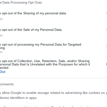
l Data Processing Opt Outs
do nella sezione
Login
dal menù del sito o
o opt-out of the Sharing of my personal data.
In
o opt-out of the Sale of my Personal Data.
In
e Gallura
Notizie Sardegna
Scontro Santa Teresa
to opt-out of processing my Personal Data for Targeted
ing.
eale?
In
gram di GalluraOggi.it
o opt-out of Collection, Use, Retention, Sale, and/or Sharing
ersonal Data that Is Unrelated with the Purposes for which it
lected.
Out
lazioni, i tuoi video e le tue foto
consents
ro +39 345 356 7512
o allow Google to enable storage related to advertising like cookies on
evice identifiers in apps.