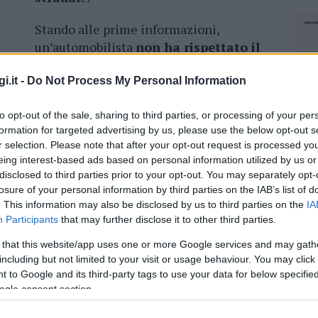
Stando alle prime informazioni,
un’automobilista
non ha rispettato il
segnale di stop
, travolgendo in pieno
un’altra macchina che stava procedendo
i.it -
Do Not Process My Personal Information
to opt-out of the sale, sharing to third parties, or processing of your per
rande paura tra i presenti e le persone
formation for targeted advertising by us, please use the below opt-out s
r selection. Please note that after your opt-out request is processed y
 riportato ferite gravi
. L’incidente ha
eing interest-based ads based on personal information utilized by us or
circolazione cittadina, rallentando il traffico.
disclosed to third parties prior to your opt-out. You may separately opt-
losure of your personal information by third parties on the IAB’s list of
. This information may also be disclosed by us to third parties on the
IA
Participants
that may further disclose it to other third parties.
azionali?
 that this website/app uses one or more Google services and may gath
including but not limited to your visit or usage behaviour. You may click 
 to Google and its third-party tags to use your data for below specifi
 mese
cliccando
qui
ogle consent section.
NEC