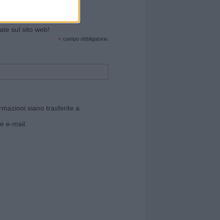
cate sul sito web!
*
campo obbligatorio
rmazioni siano trasferite a
e e-mail.