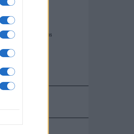
I nostri cari
Giovannimaria Cabras