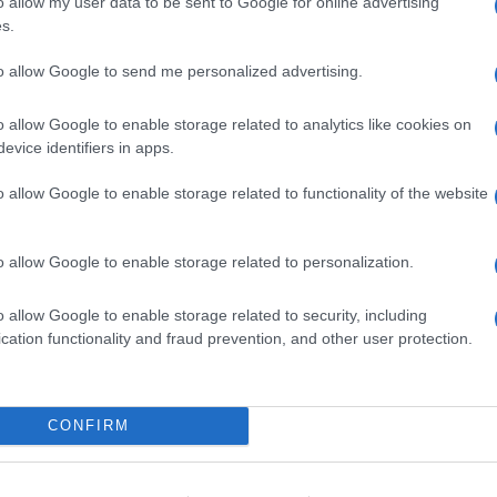
o allow my user data to be sent to Google for online advertising
ime news da
Google News
s.
to allow Google to send me personalized advertising.
o allow Google to enable storage related to analytics like cookies on
evice identifiers in apps.
o allow Google to enable storage related to functionality of the website
dente
Prossimo articolo
o allow Google to enable storage related to personalization.
o allow Google to enable storage related to security, including
cation functionality and fraud prevention, and other user protection.
Invia un Comunicato Stampa
|
Pubblicità
|
Segnala
CONFIRM