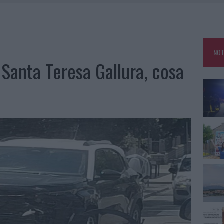
ATURE IN CALO
TANIA, MA IL TOUR VA AVANTI: “SICILIA, CI SONO”
A: OLBIA OMBELICO DEL MONDO PER UNA NOTTE
NOT
NCIALE AD ARZACHENA, UN FERITO
 Santa Teresa Gallura, cosa