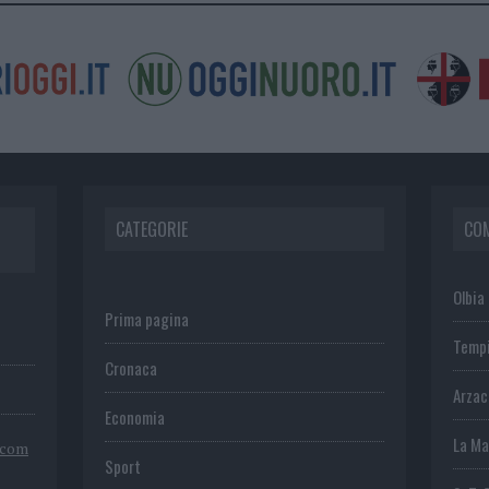
CATEGORIE
CO
Olbia
Prima pagina
Temp
Cronaca
Arza
Economia
La Ma
.com
Sport