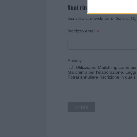
Vuoi rimanere sempre agg
Iscriviti alla newsletter di Gallura O
*
Indirizzo email
Privacy
Utilizziamo Mailchimp come piatt
Mailchimp per l'elaborazione.
Leggi 
Potrai annullare l'iscrizione in qual