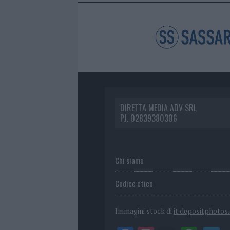
DIRETTA MEDIA ADV SRL
P.I. 02839380306
Chi siamo
Codice etico
Immagini stock di
it.depositphotos