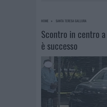
8 AGOSTO 2026
|
METEO OLBIA 9 AGOSTO, TEMPER
8 AGOSTO 2026
|
SALMO FINISCE IN OSPEDALE A CA
8 AGOSTO 2026
|
JOVANOTTI, GABRY PONTE E ALF
HOME
SANTA TERESA GALLURA
9 AGOSTO 2026
|
INCIDENTE SULLA STRADA PROVI
Scontro in centro a
è successo