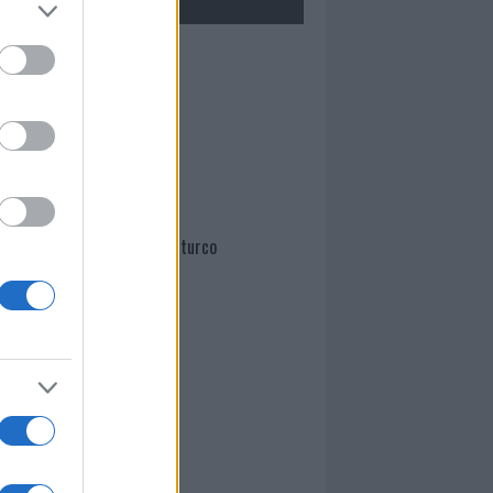
Mario Malu
Paolo Pinna
Martina Agostina Diturco
I nostri cari
I nostri cari