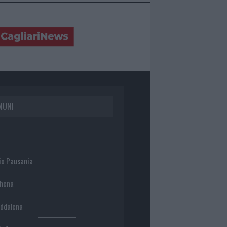
MUNI
io Pausania
chena
ddalena