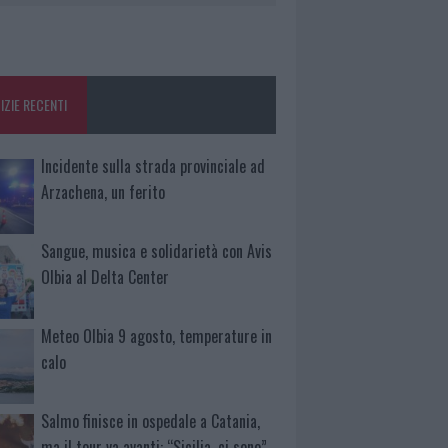
IZIE RECENTI
Incidente sulla strada provinciale ad
Arzachena, un ferito
Sangue, musica e solidarietà con Avis
Olbia al Delta Center
Meteo Olbia 9 agosto, temperature in
calo
Salmo finisce in ospedale a Catania,
ma il tour va avanti: “Sicilia, ci sono”