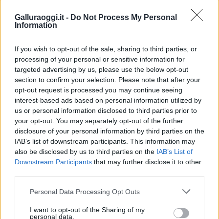
Galluraoggi.it -
Do Not Process My Personal
Information
OLBIA
If you wish to opt-out of the sale, sharing to third parties, or
Olbia in lutto per la scomparsa improvvisa
processing of your personal or sensitive information for
di un uomo di soli 53 anni
targeted advertising by us, please use the below opt-out
section to confirm your selection. Please note that after your
opt-out request is processed you may continue seeing
interest-based ads based on personal information utilized by
1
2
3
…
748
»
us or personal information disclosed to third parties prior to
your opt-out. You may separately opt-out of the further
disclosure of your personal information by third parties on the
IAB’s list of downstream participants. This information may
NOTIZIE RECENTI
also be disclosed by us to third parties on the
IAB’s List of
Downstream Participants
that may further disclose it to other
Sangue, musica e solidarietà con Avis Olbia al
third parties.
Delta Center
Please note that this website/app uses one or more Google
Personal Data Processing Opt Outs
services and may gather and store information including but
not limited to your visit or usage behaviour. You may click to
I want to opt-out of the Sharing of my
Meteo Olbia 9 agosto, temperature in calo
personal data.