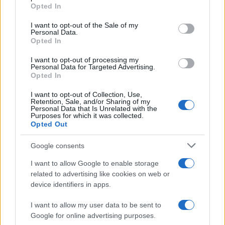
grant or deny consent to Google and its third-party tags to
Opted In
use your data for below specified purposes in below Google
consent section.
I want to opt-out of the Sale of my
Personal Data.
Salmo finisce in ospedale a Catania, ma il tour
Opted In
va avanti: “Sicilia, ci sono”
I want to opt-out of processing my
Personal Data for Targeted Advertising.
Opted In
Jovanotti, Gabry Ponte e Alfa: Olbia ombelico del
mondo per una notte
I want to opt-out of Collection, Use,
Retention, Sale, and/or Sharing of my
Personal Data that Is Unrelated with the
Purposes for which it was collected.
Giorgia Meloni a La Maddalena, la vicesindaco:
Opted Out
“Orgoglio e discrezione per visita privata̶…
Google consents
I want to allow Google to enable storage
Incendio nella notte a Olbia, a fuoco due furgoni
related to advertising like cookies on web or
device identifiers in apps.
I want to allow my user data to be sent to
A fuoco un deposito con bombole, intervento dei
Google for online advertising purposes.
vigili del fuoco a Rudalza