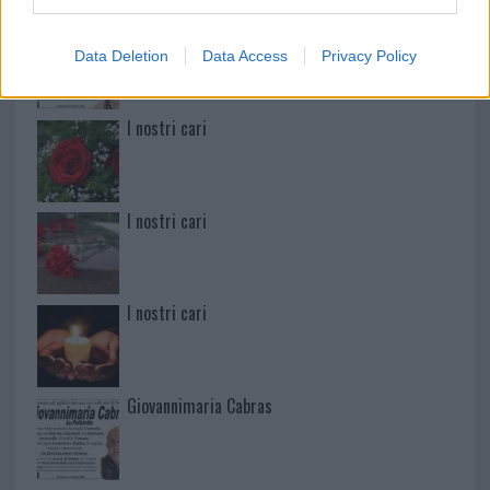
Martina Agostina Diturco
Data Deletion
Data Access
Privacy Policy
I nostri cari
I nostri cari
I nostri cari
Giovannimaria Cabras