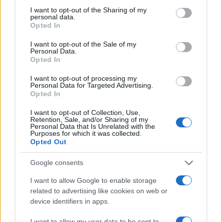
Delta Center
not limited to your visit or usage behaviour. You may click to
I want to opt-out of the Sharing of my
personal data.
grant or deny consent to Google and its third-party tags to
Opted In
use your data for below specified purposes in below Google
Meteo Olbia 9 agosto, temperature in calo
consent section.
I want to opt-out of the Sale of my
Personal Data.
Opted In
Salmo finisce in ospedale a Catania, ma il tour
I want to opt-out of processing my
Personal Data for Targeted Advertising.
va avanti: “Sicilia, ci sono”
Opted In
I want to opt-out of Collection, Use,
Jovanotti, Gabry Ponte e Alfa: Olbia ombelico del
Retention, Sale, and/or Sharing of my
Personal Data that Is Unrelated with the
mondo per una notte
Purposes for which it was collected.
Opted Out
Giorgia Meloni a La Maddalena, la vicesindaco:
Google consents
“Orgoglio e discrezione per visita privata̶…
I want to allow Google to enable storage
related to advertising like cookies on web or
Incendio nella notte a Olbia, a fuoco due furgoni
device identifiers in apps.
I want to allow my user data to be sent to