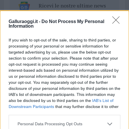
Ricevi le nostre ultime news
da
Google News
Galluraoggi.it -
Do Not Process My Personal
Information
If you wish to opt-out of the sale, sharing to third parties, or
Condividi l'articolo
processing of your personal or sensitive information for
targeted advertising by us, please use the below opt-out
F
T
Pi
W
S
section to confirm your selection. Please note that after your
a
w
n
h
h
opt-out request is processed you may continue seeing
interest-based ads based on personal information utilized by
ce
it
te
at
a
Articolo precedente
us or personal information disclosed to third parties prior to
b
te
re
s
re
your opt-out. You may separately opt-out of the further
Prossimo articolo
disclosure of your personal information by third parties on the
o
r
st
A
IAB’s list of downstream participants. This information may
o
p
also be disclosed by us to third parties on the
IAB’s List of
NOTIZIE RECENTI
Downstream Participants
that may further disclose it to other
k
p
third parties.
Please note that this website/app uses one or more Google
Sangue, musica e solidarietà con Avis Olbia al
Personal Data Processing Opt Outs
services and may gather and store information including but