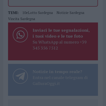
TEMI:
10eLotto Sardegna
Notizie Sardegna
Vincita Sardegna
Inviaci le tue segnalazioni,
i tuoi video e le tue foto
Su WhatsApp al numero +39
345 356 7512
Notizie in tempo reale?
Entra nel canale telegram di
GalluraOggi.it