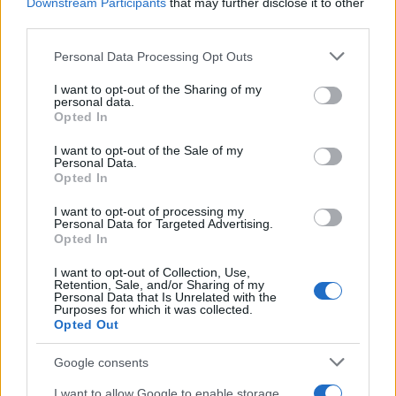
b
te
re
s
re
Prossimo articolo
Downstream Participants
that may further disclose it to other
third parties.
o
r
st
A
o
p
Please note that this website/app uses one or more Google
Personal Data Processing Opt Outs
services and may gather and store information including but
NOTIZIE RECENTI
k
p
not limited to your visit or usage behaviour. You may click to
I want to opt-out of the Sharing of my
personal data.
grant or deny consent to Google and its third-party tags to
Opted In
Sangue, musica e solidarietà con Avis Olbia al
use your data for below specified purposes in below Google
consent section.
Delta Center
I want to opt-out of the Sale of my
Personal Data.
Opted In
Meteo Olbia 9 agosto, temperature in calo
I want to opt-out of processing my
Personal Data for Targeted Advertising.
Opted In
I want to opt-out of Collection, Use,
Salmo finisce in ospedale a Catania, ma il tour
Retention, Sale, and/or Sharing of my
Personal Data that Is Unrelated with the
va avanti: “Sicilia, ci sono”
Purposes for which it was collected.
Opted Out
Jovanotti, Gabry Ponte e Alfa: Olbia ombelico del
Google consents
mondo per una notte
I want to allow Google to enable storage