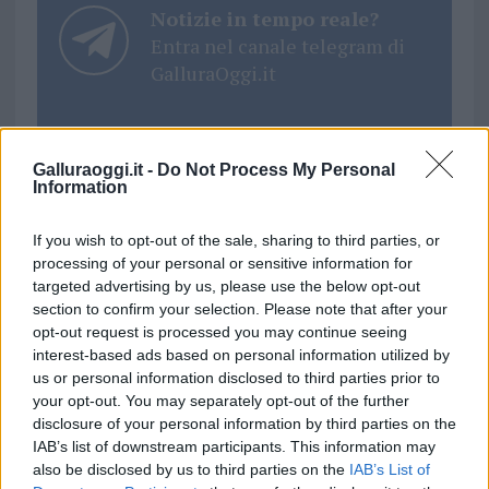
Notizie in tempo reale?
Entra nel canale telegram di
GalluraOggi.it
Galluraoggi.it -
Do Not Process My Personal
Information
Ricevi le nostre ultime news
If you wish to opt-out of the sale, sharing to third parties, or
da
Google News
processing of your personal or sensitive information for
targeted advertising by us, please use the below opt-out
section to confirm your selection. Please note that after your
opt-out request is processed you may continue seeing
Condividi l'articolo
interest-based ads based on personal information utilized by
F
T
Pi
W
S
us or personal information disclosed to third parties prior to
your opt-out. You may separately opt-out of the further
a
w
n
h
h
disclosure of your personal information by third parties on the
IAB’s list of downstream participants. This information may
ce
it
te
at
a
Articolo precedente
also be disclosed by us to third parties on the
IAB’s List of