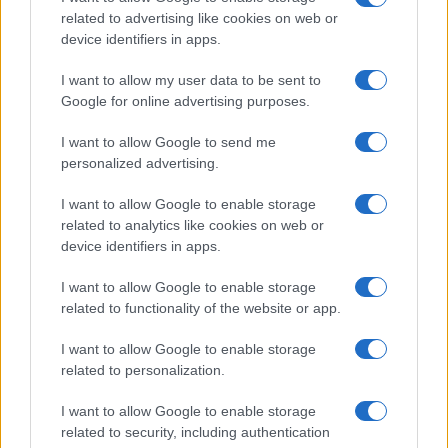
related to advertising like cookies on web or
Giorgia Meloni a La Maddalena, la vicesindaco:
device identifiers in apps.
“Orgoglio e discrezione per visita privata̶…
I want to allow my user data to be sent to
Google for online advertising purposes.
Incendio nella notte a Olbia, a fuoco due furgoni
I want to allow Google to send me
personalized advertising.
A fuoco un deposito con bombole, intervento dei
I want to allow Google to enable storage
related to analytics like cookies on web or
vigili del fuoco a Rudalza
device identifiers in apps.
I want to allow Google to enable storage
related to functionality of the website or app.
I want to allow Google to enable storage
related to personalization.
I want to allow Google to enable storage
related to security, including authentication