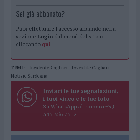
Sei già abbonato?
Puoi effettuare l'accesso andando nella
sezione
Login
dal menù del sito o
cliccando
qui
TEMI:
Incidente Cagliari
Investite Cagliari
Notizie Sardegna
Inviaci le tue segnalazioni,
i tuoi video e le tue foto
Su WhatsApp al numero +39
345 356 7512