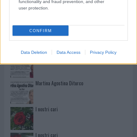
functionality and fraud prevention, and other
user protection.
NECROLOGIE
Mario Malu
CONFIRM
Data Deletion
Data Access
Privacy Policy
Paolo Pinna
Martina Agostina Diturco
I nostri cari
I nostri cari