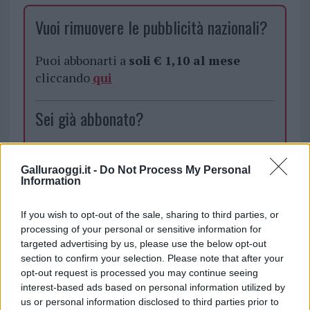
Vuoi rimuovere le pubblicità nazionali?
Puoi abbonarti a
soli € 1,10 al mese
cliccando
qui
Sei già abbonato?
Puoi effettuare l'accesso andando nella
sezione
Login
dal menù del sito o
Galluraoggi.it -
Do Not Process My Personal
Information
cliccando
qui
If you wish to opt-out of the sale, sharing to third parties, or
processing of your personal or sensitive information for
TEMI:
Calcio La Maddalena
Eccellenza 2023
targeted advertising by us, please use the below opt-out
Ferrini Ilva
Ilva Calcio
Ilva Eccellenza
section to confirm your selection. Please note that after your
opt-out request is processed you may continue seeing
Ilva Gione D'andata
Ilvamaddalena
interest-based ads based on personal information utilized by
Notizie La Maddalena
us or personal information disclosed to third parties prior to