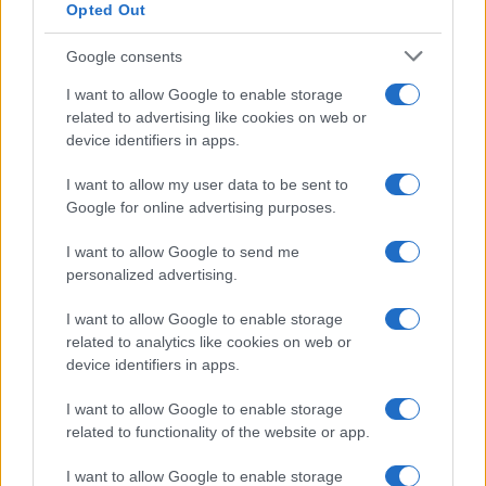
Opted Out
Condividi l'articolo
Google consents
F
T
Pi
W
S
I want to allow Google to enable storage
related to advertising like cookies on web or
a
w
n
h
h
device identifiers in apps.
ce
it
te
at
a
Articolo precedente
I want to allow my user data to be sent to
b
te
re
s
re
Prossimo articolo
Google for online advertising purposes.
o
r
st
A
I want to allow Google to send me
o
p
personalized advertising.
NOTIZIE RECENTI
k
p
I want to allow Google to enable storage
related to analytics like cookies on web or
Tre milioni di euro dalla Provincia Gallura per
device identifiers in apps.
nuove aule nelle scuole di Olbia
I want to allow Google to enable storage
related to functionality of the website or app.
Incidente sulla provinciale 125, paura tra Olbia e
Arzachena
I want to allow Google to enable storage