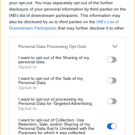
your opt-out. You may separately opt-out of the further
Inviaci le tue segnalazioni,
disclosure of your personal information by third parties on the
i tuoi video e le tue foto
IAB’s list of downstream participants. This information may
Su WhatsApp al numero +39
also be disclosed by us to third parties on the
IAB’s List of
Downstream Participants
that may further disclose it to other
345 356 7512
third parties.
Please note that this website/app uses one or more Google
Personal Data Processing Opt Outs
services and may gather and store information including but
not limited to your visit or usage behaviour. You may click to
I want to opt-out of the Sharing of my
Notizie in tempo reale?
personal data.
grant or deny consent to Google and its third-party tags to
Entra nel canale telegram di
Opted In
use your data for below specified purposes in below Google
GalluraOggi.it
consent section.
I want to opt-out of the Sale of my
Personal Data.
Opted In
I want to opt-out of processing my
Personal Data for Targeted Advertising.
Ricevi le nostre ultime news
Opted In
I want to opt-out of Collection, Use,
Retention, Sale, and/or Sharing of my
da
Google News
Personal Data that Is Unrelated with the
Purposes for which it was collected.