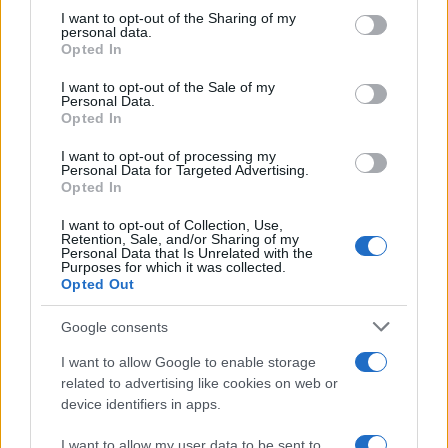
Ricevi le nostre ultime news
not limited to your visit or usage behaviour. You may click to
I want to opt-out of the Sharing of my
personal data.
grant or deny consent to Google and its third-party tags to
Opted In
use your data for below specified purposes in below Google
da
Google News
consent section.
I want to opt-out of the Sale of my
Personal Data.
Opted In
Condividi l'articolo
I want to opt-out of processing my
Personal Data for Targeted Advertising.
F
T
Pi
W
S
Opted In
a
w
n
h
h
I want to opt-out of Collection, Use,
Retention, Sale, and/or Sharing of my
ce
it
te
at
a
Personal Data that Is Unrelated with the
Articolo precedente
Purposes for which it was collected.
b
te
re
s
re
Prossimo articolo
Opted Out
o
r
st
A
Google consents
o
p
I want to allow Google to enable storage
NOTIZIE RECENTI
k
p
related to advertising like cookies on web or
device identifiers in apps.
Sangue, musica e solidarietà con Avis Olbia al
I want to allow my user data to be sent to