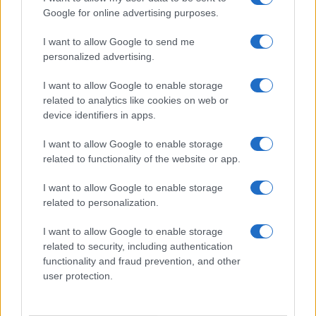
Delta Center
Google for online advertising purposes.
I want to allow Google to send me
Meteo Olbia 9 agosto, temperature in calo
personalized advertising.
I want to allow Google to enable storage
related to analytics like cookies on web or
Salmo finisce in ospedale a Catania, ma il tour
device identifiers in apps.
va avanti: “Sicilia, ci sono”
I want to allow Google to enable storage
related to functionality of the website or app.
Jovanotti, Gabry Ponte e Alfa: Olbia ombelico del
mondo per una notte
I want to allow Google to enable storage
related to personalization.
Giorgia Meloni a La Maddalena, la vicesindaco:
I want to allow Google to enable storage
“Orgoglio e discrezione per visita privata̶…
related to security, including authentication
functionality and fraud prevention, and other
user protection.
Incendio nella notte a Olbia, a fuoco due furgoni