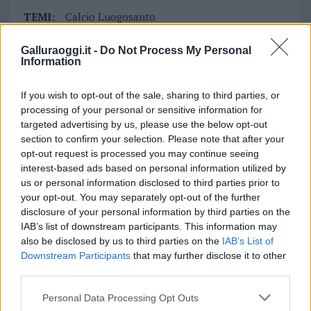
TEMI:
Calcio Luogosanto
Comune Di Luogosanto
Luogosanto Csi
Galluraoggi.it -
Do Not Process My Personal
Polisportiva Luogosanto
Information
Notizie in tempo reale?
If you wish to opt-out of the sale, sharing to third parties, or
Entra nel canale telegram di
processing of your personal or sensitive information for
GalluraOggi.it
targeted advertising by us, please use the below opt-out
section to confirm your selection. Please note that after your
opt-out request is processed you may continue seeing
interest-based ads based on personal information utilized by
us or personal information disclosed to third parties prior to
Inviaci le tue segnalazioni,
your opt-out. You may separately opt-out of the further
i tuoi video e le tue foto
disclosure of your personal information by third parties on the
Su WhatsApp al numero +39
IAB’s list of downstream participants. This information may
345 356 7512
also be disclosed by us to third parties on the
IAB’s List of
Downstream Participants
that may further disclose it to other
third parties.
Please note that this website/app uses one or more Google
Personal Data Processing Opt Outs
services and may gather and store information including but