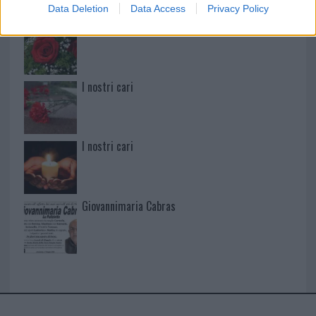
Data Deletion
Data Access
Privacy Policy
I nostri cari
I nostri cari
I nostri cari
Giovannimaria Cabras