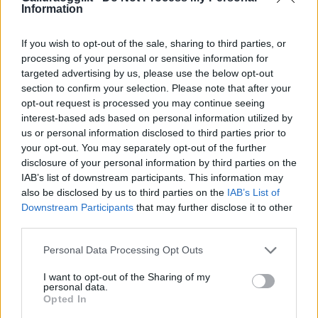
Information
F
T
Pi
W
S
a
w
n
h
h
If you wish to opt-out of the sale, sharing to third parties, or
processing of your personal or sensitive information for
ce
it
te
at
a
targeted advertising by us, please use the below opt-out
Articolo precedente
b
te
re
s
re
section to confirm your selection. Please note that after your
Prossimo articolo
opt-out request is processed you may continue seeing
o
r
st
A
interest-based ads based on personal information utilized by
us or personal information disclosed to third parties prior to
o
p
your opt-out. You may separately opt-out of the further
NOTIZIE RECENTI
k
p
disclosure of your personal information by third parties on the
IAB’s list of downstream participants. This information may
also be disclosed by us to third parties on the
IAB’s List of
Nuovi posti auto in via La Marmora, parcheggio
Downstream Participants
that may further disclose it to other
provvisorio a La Maddalena
third parties.
Please note that this website/app uses one or more Google
Personal Data Processing Opt Outs
Allarme truffe a Berchidda, falsi incaricati
services and may gather and store information including but
bussano alle porte
not limited to your visit or usage behaviour. You may click to
I want to opt-out of the Sharing of my
personal data.
grant or deny consent to Google and its third-party tags to
Opted In
use your data for below specified purposes in below Google
Notre-Dame de Paris conquista Olbia, la prima