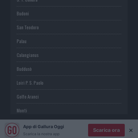
Budoni
San Teodoro
Palau
Calangianus
Buddusò
Loiri P. S. Paolo
Golfo Aranci
Monti
Telti
App di Gallura Oggi
×
Scarica ora
Scarica la nostra app
S. Antonio di G.