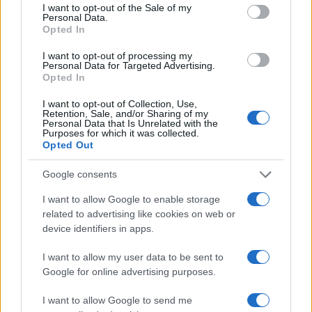
consent section.
I want to opt-out of the Sale of my
al Molo Brin è un successo
Personal Data.
Opted In
Strada Sassari-Olbia, incidente all’alba: ferito il
I want to opt-out of processing my
Personal Data for Targeted Advertising.
conducente
Opted In
I want to opt-out of Collection, Use,
Retention, Sale, and/or Sharing of my
Eventi in Gallura, da Jovanotti alla zuppa
Personal Data that Is Unrelated with the
gallurese: gli appuntamenti da non perdere
Purposes for which it was collected.
Opted Out
Lettini e arredi abusivi sulla spiaggia libera,
Google consents
sequestri a Olbia e Arzachena
I want to allow Google to enable storage
related to advertising like cookies on web or
device identifiers in apps.
È morto Francesco Guccini, il maestro che si
tenne lontano dalla Costa Smeralda
I want to allow my user data to be sent to
Google for online advertising purposes.
I want to allow Google to send me