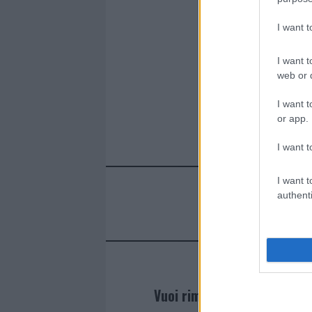
I want 
I want t
web or d
I want t
or app.
I want t
I want t
authenti
Vuoi rimanere sempre agg