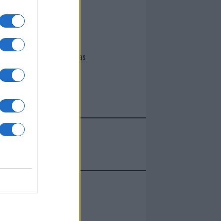
I nostri cari
Giovannimaria Cabras