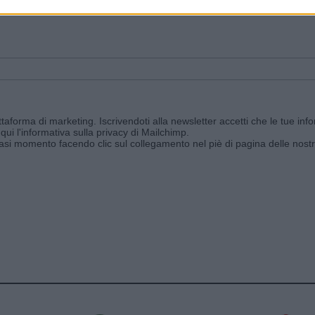
ggi e ricevi le nostre email periodiche contenenti le ultime notizie pubbli
aforma di marketing. Iscrivendoti alla newsletter accetti che le tue info
qui l'informativa sulla privacy di Mailchimp
.
siasi momento facendo clic sul collegamento nel piè di pagina delle nostr