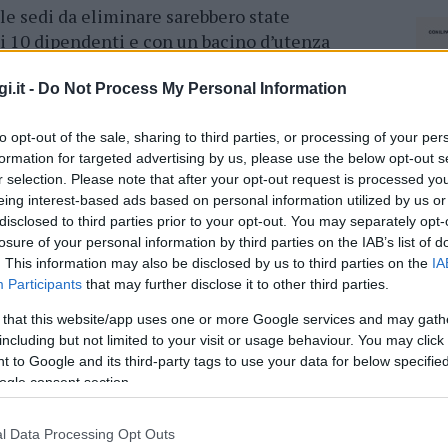
le sedi da eliminare sarebbero state
i 10 dipendenti e con un bacino d’utenza
 quella di Tempio, appunto. Ma anche
per fare qualche esempio.
Il destino di queste
i.it -
Do Not Process My Personal Information
 ma la trasformazione in “punti Inps”: sportelli
to opt-out of the sale, sharing to third parties, or processing of your per
operatività differenziata”.
formation for targeted advertising by us, please use the below opt-out s
r selection. Please note that after your opt-out request is processed y
azionali?
eing interest-based ads based on personal information utilized by us or
disclosed to third parties prior to your opt-out. You may separately opt-
losure of your personal information by third parties on the IAB’s list of
 mese
cliccando
qui
. This information may also be disclosed by us to third parties on the
IA
Participants
that may further disclose it to other third parties.
 that this website/app uses one or more Google services and may gath
including but not limited to your visit or usage behaviour. You may click 
do nella sezione
Login
dal menù del sito o
 to Google and its third-party tags to use your data for below specifi
ogle consent section.
l Data Processing Opt Outs
NEC