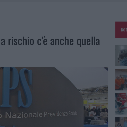
NO LE SUITE: FURTO DA 50MILA NEL RESORT
MEDICALE AVANZATA IN EUROPA: CLASSIFICA DEI 5 CENTRI DI RIFERIMENTO
NOT
A IL CAMPO BASE: L’INAUGURAZIONE
, a rischio c’è anche quella
: GRANDE PARTECIPAZIONE PER IL SUO RACCONTO