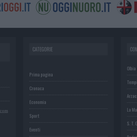
CATEGORIE
CO
Olbia
Prima pagina
Temp
Cronaca
Arza
Economia
La Ma
.com
Sport
S. T. 
Eventi