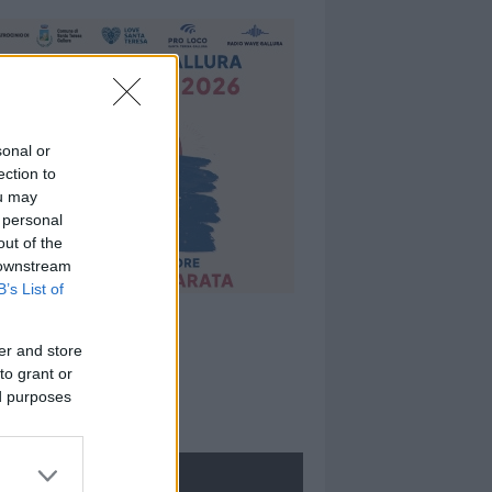
sonal or
ection to
ou may
 personal
out of the
 downstream
B’s List of
er and store
to grant or
ed purposes
ROLOGIE