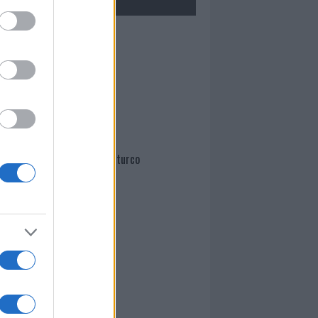
Mario Malu
Paolo Pinna
Martina Agostina Diturco
I nostri cari
I nostri cari