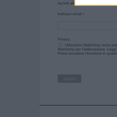
Iscriviti alla newsletter di Gallura O
*
Indirizzo email
Privacy
Utilizziamo Mailchimp come piatt
Mailchimp per l'elaborazione.
Leggi 
Potrai annullare l'iscrizione in qual