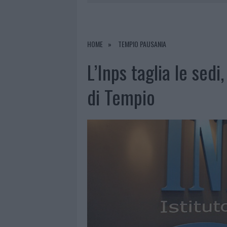
6 AGOSTO 2026
|
GALLURA, FINTI CLIENTI SVUOTA
7 AGOSTO 2026
|
MIGLIORI CLINICHE DI ESTETICA 
PER I TRATTAMENTI LASER NON INVASIVI
HOME
TEMPIO PAUSANIA
6 AGOSTO 2026
|
INCENDI, A SAN PASQUALE ARRIV
L’Inps taglia le sedi
6 AGOSTO 2026
|
ANDREA MURA CONQUISTA PALAU
di Tempio