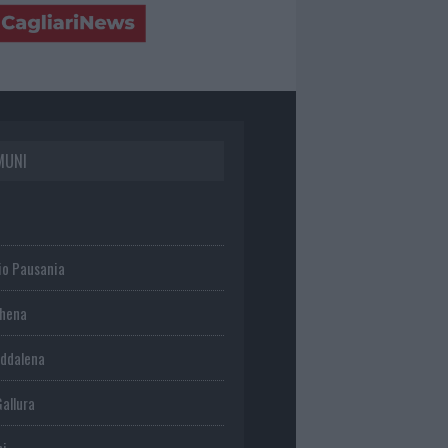
MUNI
io Pausania
chena
ddalena
Gallura