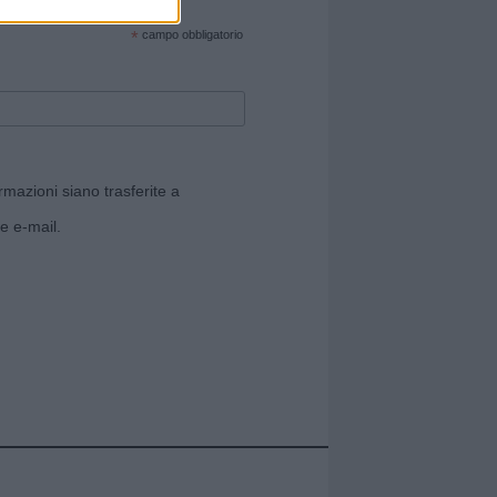
cate sul sito web!
*
campo obbligatorio
rmazioni siano trasferite a
e e-mail.