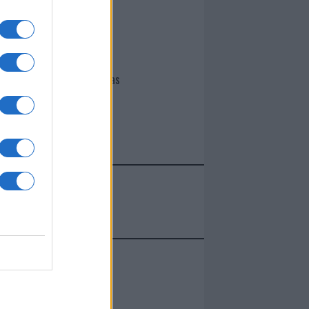
I nostri cari
Giovannimaria Cabras