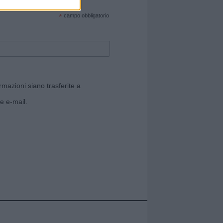
cate sul sito web!
*
campo obbligatorio
rmazioni siano trasferite a
e e-mail.