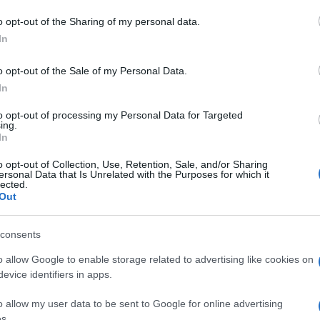
 mese
cliccando
qui
o opt-out of the Sharing of my personal data.
In
o opt-out of the Sale of my Personal Data.
do nella sezione
Login
dal menù del sito o
In
to opt-out of processing my Personal Data for Targeted
ing.
In
Tempio
o opt-out of Collection, Use, Retention, Sale, and/or Sharing
ersonal Data that Is Unrelated with the Purposes for which it
lected.
Out
consents
o allow Google to enable storage related to advertising like cookies on
dente
Prossimo articolo
evice identifiers in apps.
o allow my user data to be sent to Google for online advertising
s.