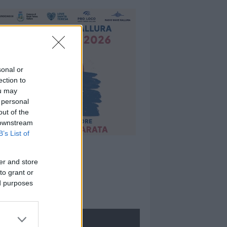
sonal or
ection to
ou may
 personal
out of the
 downstream
B’s List of
er and store
to grant or
ed purposes
ROLOGIE