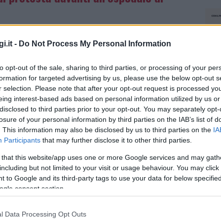
osservato
un minuto di silenzio scandito dal
i.it -
Do Not Process My Personal Information
a la toccante lettura di un passo tratto dal
uramento tradizionalmente prestato dai nuovi
to opt-out of the sale, sharing to third parties, or processing of your per
pplauso.
formation for targeted advertising by us, please use the below opt-out s
r selection. Please note that after your opt-out request is processed y
tà
poco partecipata dalla cittadinanza
, a
eing interest-based ads based on personal information utilized by us or
pur per pochi minuti, hanno deciso di astenersi
disclosed to third parties prior to your opt-out. You may separately opt-
essere una rivendicazione fondamentale per la
losure of your personal information by third parties on the IAB’s list of
. This information may also be disclosed by us to third parties on the
IA
 più ha fatto discutere è stata sicuramente
Participants
that may further disclose it to other third parties.
. Risulatano non pervenuti infatti i
empiese
, mentre era presente la sindaca di
 that this website/app uses one or more Google services and may gath
including but not limited to your visit or usage behaviour. You may click 
 to Google and its third-party tags to use your data for below specifi
ogle consent section.
azionali?
l Data Processing Opt Outs
NEC