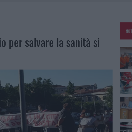
A IL CAMPO BASE: L’INAUGURAZIONE
: GRANDE PARTECIPAZIONE PER IL SUO RACCONTO
RO ACCOGLIENZA MINORI, ALBIERI: “EPISODI GRAVISSIMI”
NOT
NO LE SUITE: FURTO DA 50MILA NEL RESORT
o per salvare la sanità si
p