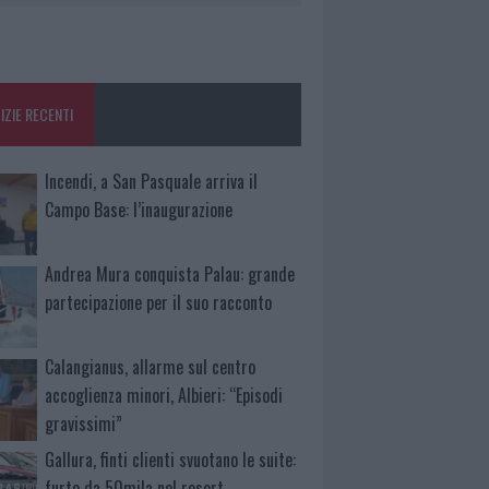
IZIE RECENTI
Incendi, a San Pasquale arriva il
Campo Base: l’inaugurazione
Andrea Mura conquista Palau: grande
partecipazione per il suo racconto
Calangianus, allarme sul centro
accoglienza minori, Albieri: “Episodi
gravissimi”
Gallura, finti clienti svuotano le suite:
furto da 50mila nel resort