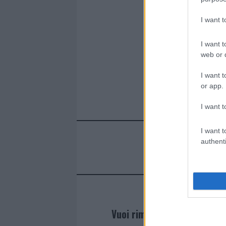
o
p
k
p
I want 
I want t
web or d
I want t
or app.
I want t
I want t
authenti
Vuoi rimanere sempre agg