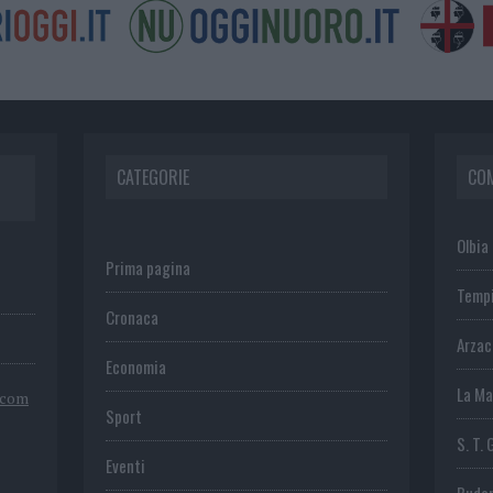
CATEGORIE
CO
Olbia
Prima pagina
Temp
Cronaca
Arza
Economia
La Ma
.com
Sport
S. T. 
Eventi