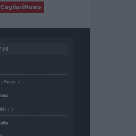
MUNI
io Pausania
chena
ddalena
Gallura