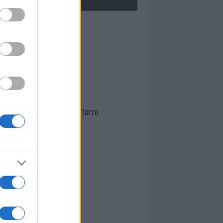
Mario Malu
Paolo Pinna
Martina Agostina Diturco
I nostri cari
I nostri cari