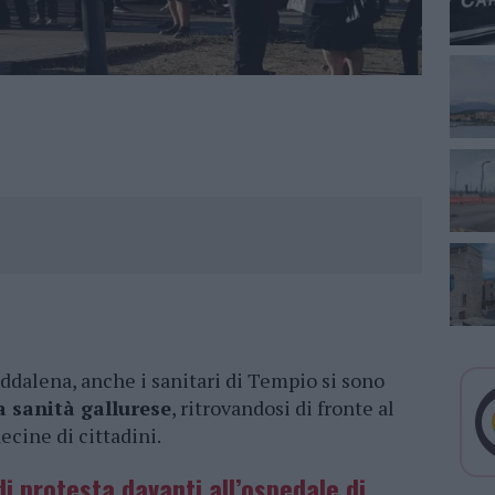
dalena, anche i sanitari di Tempio si sono
a sanità gallurese
, ritrovandosi di fronte al
cine di cittadini.
di protesta davanti all’ospedale di