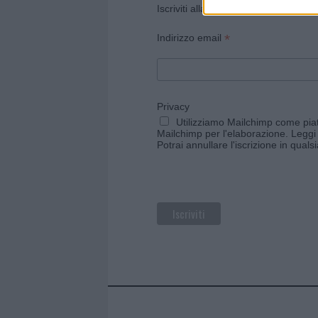
Iscriviti alla newsletter di Gallura O
*
Indirizzo email
Privacy
Utilizziamo Mailchimp come piatt
Mailchimp per l'elaborazione.
Leggi 
Potrai annullare l'iscrizione in qual