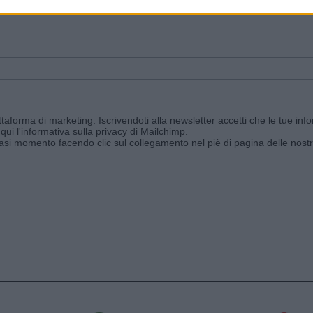
ggi e ricevi le nostre email periodiche contenenti le ultime notizie pubbli
aforma di marketing. Iscrivendoti alla newsletter accetti che le tue info
qui l'informativa sulla privacy di Mailchimp
.
siasi momento facendo clic sul collegamento nel piè di pagina delle nostr