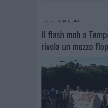
6 AGOSTO 2026
|
INCENDI, A SAN PASQUALE ARRIV
6 AGOSTO 2026
|
ANDREA MURA CONQUISTA PALAU
6 AGOSTO 2026
|
CALANGIANUS, ALLARME SUL CENT
HOME
TEMPIO PAUSANIA
6 AGOSTO 2026
|
GALLURA, FINTI CLIENTI SVUOTA
Il flash mob a Tempi
rivela un mezzo flo