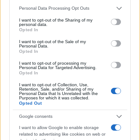
NOTIZIE RECENTI
k
p
Please note that this website/app uses one or more Google
Personal Data Processing Opt Outs
services and may gather and store information including but
not limited to your visit or usage behaviour. You may click to
I want to opt-out of the Sharing of my
Controlli rafforzati in Costa Smeralda, 20
personal data.
grant or deny consent to Google and its third-party tags to
arresti e 135 denunce
Opted In
use your data for below specified purposes in below Google
consent section.
I want to opt-out of the Sale of my
Personal Data.
Tre milioni di euro dalla Provincia Gallura per
Opted In
nuove aule nelle scuole di Olbia
I want to opt-out of processing my
Personal Data for Targeted Advertising.
Opted In
Incidente sulla provinciale 125, paura tra Olbia e
Arzachena
I want to opt-out of Collection, Use,
Retention, Sale, and/or Sharing of my
Personal Data that Is Unrelated with the
Purposes for which it was collected.
Incidente sulla strada provinciale ad Arzachena,
Opted Out
un ferito
Google consents
Sangue, musica e solidarietà con Avis Olbia al
I want to allow Google to enable storage
related to advertising like cookies on web or
Delta Center