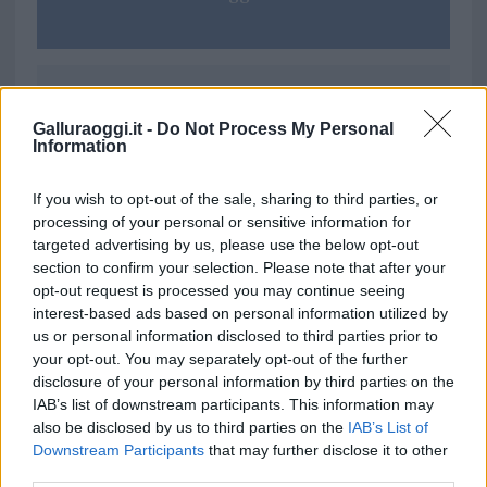
Ricevi le nostre ultime news
Galluraoggi.it -
Do Not Process My Personal
Information
da
Google News
If you wish to opt-out of the sale, sharing to third parties, or
processing of your personal or sensitive information for
targeted advertising by us, please use the below opt-out
Condividi l'articolo
section to confirm your selection. Please note that after your
opt-out request is processed you may continue seeing
F
T
Pi
W
S
interest-based ads based on personal information utilized by
a
w
n
h
h
us or personal information disclosed to third parties prior to
your opt-out. You may separately opt-out of the further
ce
it
te
at
a
Articolo precedente
disclosure of your personal information by third parties on the
b
te
re
s
re
IAB’s list of downstream participants. This information may
Prossimo articolo
also be disclosed by us to third parties on the
IAB’s List of
o
r
st
A
Downstream Participants
that may further disclose it to other
o
p
third parties.