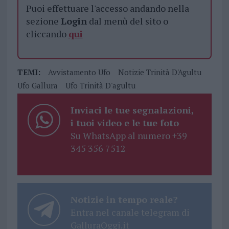
Puoi effettuare l'accesso andando nella
sezione
Login
dal menù del sito o
cliccando
qui
TEMI:
Avvistamento Ufo
Notizie Trinità D'Agultu
Ufo Gallura
Ufo Trinità D'agultu
Inviaci le tue segnalazioni,
i tuoi video e le tue foto
Su WhatsApp al numero +39
345 356 7512
Notizie in tempo reale?
Entra nel canale telegram di
GalluraOggi.it