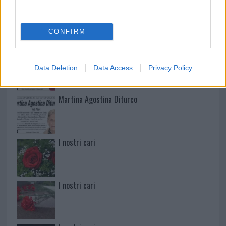
Mario Malu
CONFIRM
Paolo Pinna
Data Deletion
Data Access
Privacy Policy
Martina Agostina Diturco
I nostri cari
I nostri cari