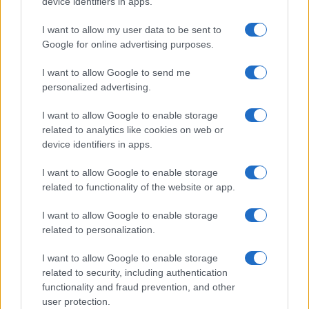
device identifiers in apps.
I want to allow my user data to be sent to
Meteo Olbia 9 agosto, temperature in calo
Google for online advertising purposes.
I want to allow Google to send me
personalized advertising.
Salmo finisce in ospedale a Catania, ma il tour
va avanti: “Sicilia, ci sono”
I want to allow Google to enable storage
related to analytics like cookies on web or
device identifiers in apps.
I want to allow Google to enable storage
related to functionality of the website or app.
I want to allow Google to enable storage
related to personalization.
I want to allow Google to enable storage
related to security, including authentication
NECROLOGIE
functionality and fraud prevention, and other
user protection.