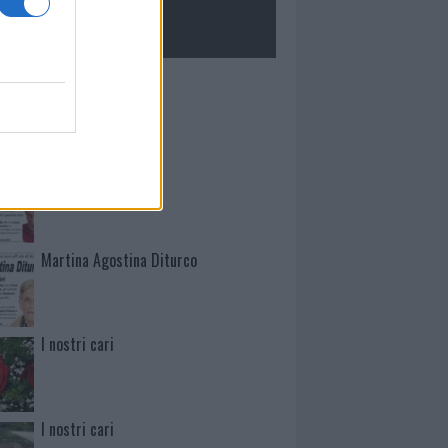
ROLOGIE
Mario Malu
Paolo Pinna
Martina Agostina Diturco
I nostri cari
I nostri cari