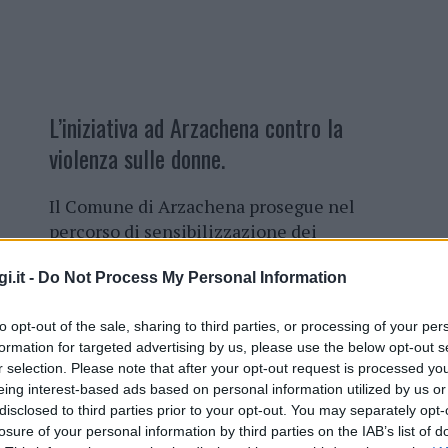
L’iniziativa ad Arzachena contro la
violenza sulle donne.
Il Comune di Arzachena prosegue nel
percorso di sensibilizzazione dei
cittadini sul tema della
violenza sulle
i.it -
Do Not Process My Personal Information
donne
in occasione della Giornata
internazionale dedicata al fenomeno.
to opt-out of the sale, sharing to third parties, or processing of your per
Giovedì 25 novembre, alle 15 e 30,
formation for targeted advertising by us, please use the below opt-out s
l’auditorium comunale ospita il
r selection. Please note that after your opt-out request is processed y
convegno “
La Violenza sulle donne:
eing interest-based ads based on personal information utilized by us or
implicazioni psicologiche e sociali
”.
disclosed to third parties prior to your opt-out. You may separately opt-
losure of your personal information by third parties on the IAB’s list of