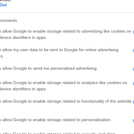
Out
onto e formazione su un fenomeno
protagoniste le donne, ma che coinvolge anche
consents
i socio-sanitari del territorio, quotidianamente
o allow Google to enable storage related to advertising like cookies on
e di aiuto
. Insieme alle colleghe, ci
evice identifiers in apps.
lla violenza domestica che si ripercuote sui
o allow my user data to be sent to Google for online advertising
rleremo anche dello
sportello Le Ninfee
, che
s.
ante e un valido sostegno psicologico
.
 della ninfea vogliamo mettere in luce la
to allow Google to send me personalized advertising.
i e svincolarsi dalle relazioni maltrattanti
ega Agostino Loriga, psicoterapeuta al
o allow Google to enable storage related to analytics like cookies on
evice identifiers in apps.
ente sociale Salvatore Deriu
prevede
i saluti
o allow Google to enable storage related to functionality of the website
psicologa Stefania Pileri “Violenza sulle donne e
e del centro di ascolto Le Ninfee”;
o allow Google to enable storage related to personalization.
 Agostino Loriga “Vivere con Barbablù: la
oni sui minori”; l’intervento dell’avvocato
o allow Google to enable storage related to security, including