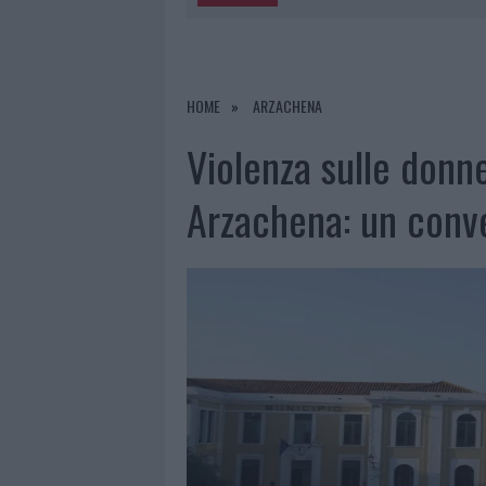
5 AGOSTO 2026
|
ESCE DI STRADA CON L’AUTO AD
6 AGOSTO 2026
|
NUOVO SPORTELLO RIFIUTI A PAL
6 AGOSTO 2026
|
MIGLIORI AGENZIE PER L’ATTESTA
HOME
ARZACHENA
DELLE PRATICHE
Violenza sulle donn
5 AGOSTO 2026
|
“SUL FILO DEL DISCORSO”: SOLD
Arzachena: un conv