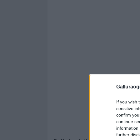
Galluraogg
If you wish 
sensitive in
confirm you
continue se
information 
further disc