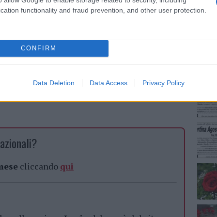
tiva e contesto socio culturale”; la
cation functionality and fraud prevention, and other user protection.
NEC
alle famiglie a cura della psicologa Anna Dau e
CONFIRM
Data Deletion
Data Access
Privacy Policy
azionali?
 mese
cliccando
qui