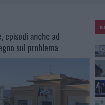
 ARZACHENA: FERITO IL CONDUCENTE
AU, UNA SVOLTA PER GLI UTENTI
ZIONE SOA IN ITALIA: LISTA DELLE 4 REALTÀ PIÙ EFFICIENTI NELLA GESTIONE
NOT
e, episodi anche ad
 OUT AD OLBIA PER IL READING SU ATZENI
egno sul problema