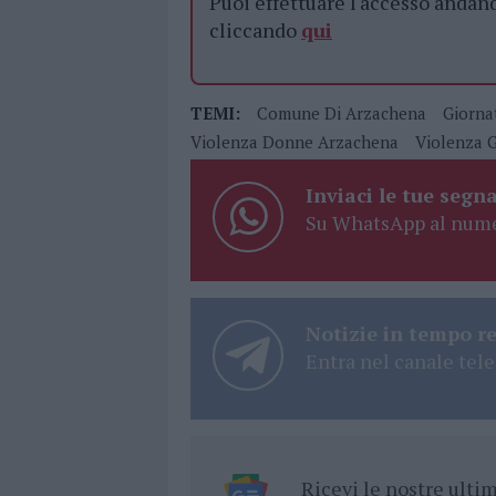
Puoi effettuare l'accesso andan
cliccando
qui
TEMI:
Comune Di Arzachena
Giorna
Violenza Donne Arzachena
Violenza 
Inviaci le tue segna
Su WhatsApp al nume
Notizie in tempo r
Entra nel canale tele
Ricevi le nostre ult