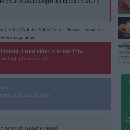
do nella sezione
Login
dal menù del sito o
ta Contro Violenza Sulle Donne
Notizie Arzachena
Genere Arzachena
lazioni, i tuoi video e le tue foto
ro +39 345 356 7512
eale?
gram di GalluraOggi.it
ime news da
Google News