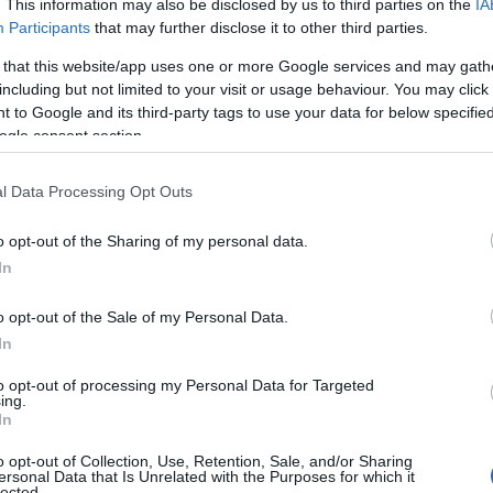
uole con il progetto “1000 e una donna”,
. This information may also be disclosed by us to third parties on the
IA
arancione
in piazza Risorgimento
, sino
Participants
that may further disclose it to other third parties.
olto, l’assessore ai Servizi Sociali, Gabriella
 that this website/app uses one or more Google services and may gath
ontrastare la violenza di genere con questo
including but not limited to your visit or usage behaviour. You may click 
nizzato in collaborazione con il Consorzio
 to Google and its third-party tags to use your data for below specifi
ogle consent section.
ccolo Principe.
o episodi di violenza sulle donne ed è
l Data Processing Opt Outs
ente il problema
nella nostra comunità –
o opt-out of the Sharing of my personal data.
 -. L’attivazione dello sportello di ascolto Le
In
el tentativo di contrastare il fenomeno.
 psicologico e legale
nel massimo rispetto
o opt-out of the Sale of my Personal Data.
senteremo in modo completo le attività
In
Set – servizi educativi territoriali e la
ili, e le donne in particolare, non devono
to opt-out of processing my Personal Data for Targeted
ing.
orzata durante il lockdown
c’è stato un
In
oni di maltrattamento subito dalle donne e,
o opt-out of Collection, Use, Retention, Sale, and/or Sharing
ronache, violenza e femminicidi ancora non
ersonal Data that Is Unrelated with the Purposes for which it
lected.