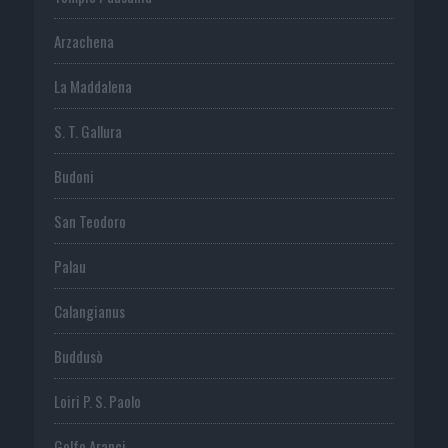
Arzachena
La Maddalena
S. T. Gallura
Budoni
San Teodoro
Palau
Calangianus
Buddusò
Loiri P. S. Paolo
Golfo Aranci