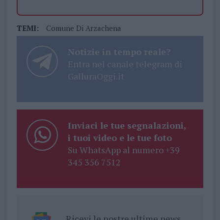
TEMI:
Comune Di Arzachena
Notizie in tempo reale?
Entra nel canale telegram di
GalluraOggi.it
Inviaci le tue segnalazioni,
i tuoi video e le tue foto
Su WhatsApp al numero +39
345 356 7512
Ricevi le nostre ultime news