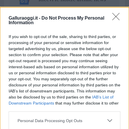
da
Google News
Galluraoggi.it -
Do Not Process My Personal
Information
Condividi l'articolo
If you wish to opt-out of the sale, sharing to third parties, or
processing of your personal or sensitive information for
F
T
Pi
W
S
targeted advertising by us, please use the below opt-out
section to confirm your selection. Please note that after your
a
w
n
h
h
opt-out request is processed you may continue seeing
ce
it
te
at
a
interest-based ads based on personal information utilized by
Articolo precedente
us or personal information disclosed to third parties prior to
b
te
re
s
re
Prossimo articolo
your opt-out. You may separately opt-out of the further
o
r
st
A
disclosure of your personal information by third parties on the
IAB’s list of downstream participants. This information may
o
p
also be disclosed by us to third parties on the
IAB’s List of
NOTIZIE RECENTI
k
p
Downstream Participants
that may further disclose it to other
third parties.
Rapina a Porto Rotondo, due uomini fermati dai
Please note that this website/app uses one or more Google
Personal Data Processing Opt Outs
carabinieri
services and may gather and store information including but