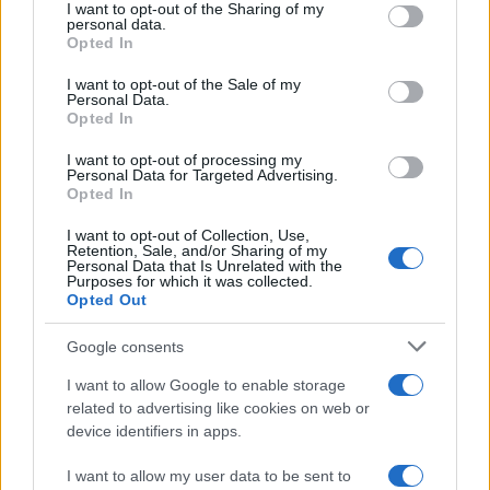
not limited to your visit or usage behaviour. You may click to
I want to opt-out of the Sharing of my
personal data.
grant or deny consent to Google and its third-party tags to
Opted In
Auto prende fuoco sulla strada statale 125 a
use your data for below specified purposes in below Google
Olbia, cosa è successo
consent section.
I want to opt-out of the Sale of my
Personal Data.
Opted In
Incidente sulla 125 a Olbia, due auto coinvolte:
I want to opt-out of processing my
danni ingenti
Personal Data for Targeted Advertising.
Opted In
Auto finisce contro un muretto, un ferito ad
I want to opt-out of Collection, Use,
Retention, Sale, and/or Sharing of my
Arzachena
Personal Data that Is Unrelated with the
Purposes for which it was collected.
Opted Out
Incidente a Baia Sardinia, scontro tra auto e
Google consents
moto: un ferito
I want to allow Google to enable storage
related to advertising like cookies on web or
Olbia, le previsioni meteo per lunedì 10 agosto
device identifiers in apps.
2026
I want to allow my user data to be sent to