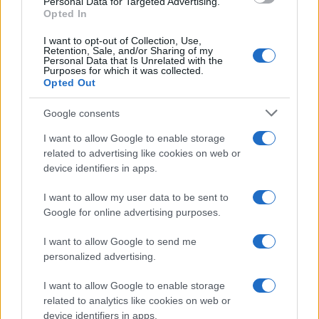
Personal Data for Targeted Advertising.
o
p
Opted In
NOTIZIE RECENTI
k
p
I want to opt-out of Collection, Use,
Retention, Sale, and/or Sharing of my
Personal Data that Is Unrelated with the
Auto prende fuoco sulla strada statale 125 a
Purposes for which it was collected.
Olbia, cosa è successo
Opted Out
Google consents
Incidente sulla 125 a Olbia, due auto coinvolte:
I want to allow Google to enable storage
danni ingenti
related to advertising like cookies on web or
device identifiers in apps.
Auto finisce contro un muretto, un ferito ad
I want to allow my user data to be sent to
Arzachena
Google for online advertising purposes.
I want to allow Google to send me
Incidente a Baia Sardinia, scontro tra auto e
personalized advertising.
moto: un ferito
I want to allow Google to enable storage
related to analytics like cookies on web or
Olbia, le previsioni meteo per lunedì 10 agosto
device identifiers in apps.