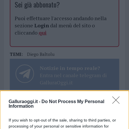
Sei già abbonato?
Puoi effettuare l'accesso andando nella
sezione
Login
dal menù del sito o
cliccando
qui
TEMI:
Diego Baltolu
Notizie in tempo reale?
Entra nel canale telegram di
GalluraOggi.it
Galluraoggi.it -
Do Not Process My Personal
Information
Inviaci le tue segnalazioni,
i tuoi video e le tue foto
If you wish to opt-out of the sale, sharing to third parties, or
Su WhatsApp al numero +39
processing of your personal or sensitive information for