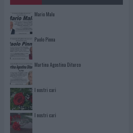
Mario Malu
Paolo Pinna
Martina Agostina Diturco
I nostri cari
I nostri cari