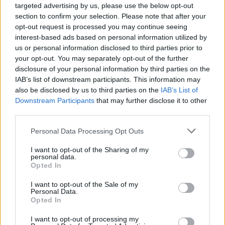
345 356 7512
targeted advertising by us, please use the below opt-out
section to confirm your selection. Please note that after your
opt-out request is processed you may continue seeing
interest-based ads based on personal information utilized by
us or personal information disclosed to third parties prior to
your opt-out. You may separately opt-out of the further
Ricevi le nostre ultime news
disclosure of your personal information by third parties on the
IAB’s list of downstream participants. This information may
also be disclosed by us to third parties on the
IAB’s List of
da
Google News
Downstream Participants
that may further disclose it to other
third parties.
Condividi l'articolo
Please note that this website/app uses one or more Google
Personal Data Processing Opt Outs
services and may gather and store information including but
F
T
Pi
W
S
not limited to your visit or usage behaviour. You may click to
I want to opt-out of the Sharing of my
personal data.
grant or deny consent to Google and its third-party tags to
a
w
n
h
h
Opted In
use your data for below specified purposes in below Google
ce
it
te
at
a
consent section.
I want to opt-out of the Sale of my
Articolo precedente
Personal Data.
b
te
re
s
re
Prossimo articolo
Opted In
o
r
st
A
I want to opt-out of processing my