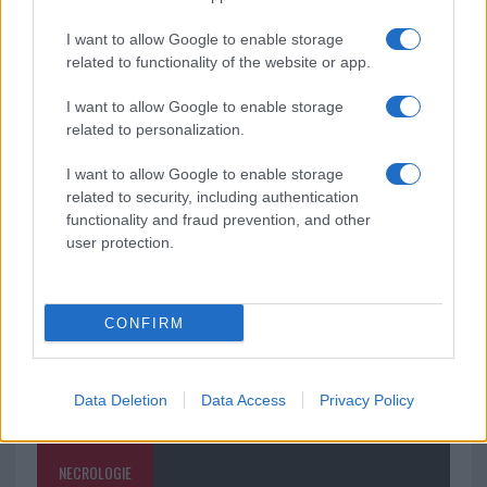
2026
I want to allow Google to enable storage
related to functionality of the website or app.
Le ultime offerte di lavoro a Olbia e in Gallura
I want to allow Google to enable storage
related to personalization.
Cumuli di rifiuti a Santa Teresa Gallura, la
I want to allow Google to enable storage
segnalazione dei residenti
related to security, including authentication
functionality and fraud prevention, and other
user protection.
CONFIRM
Data Deletion
Data Access
Privacy Policy
NECROLOGIE